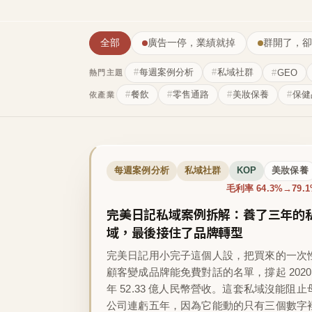
全部
廣告一停，業績就掉
群開了，卻
每週案例分析
私域社群
GEO
熱門主題
餐飲
零售通路
美妝保養
保健
依產業
每週案例分析
私域社群
KOP
美妝保養
毛利率 64.3%→79.
完美日記私域案例拆解：養了三年的
域，最後接住了品牌轉型
完美日記用小完子這個人設，把買來的一次
顧客變成品牌能免費對話的名單，撐起 2020
年 52.33 億人民幣營收。這套私域沒能阻止
公司連虧五年，因為它能動的只有三個數字