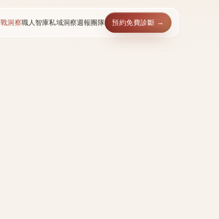
實戰洞察
職人智庫
私域洞察週報
團隊
預約免費診斷 →