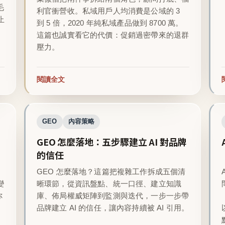
毛
利官衝營收。私域用戶人均消費是公域的 3
止
到 5 倍，2020 年純私域產品做到 8700 萬。
這篇也誠實看它的代價：促銷過密帶來的退群
壓力。
閱讀全文
GEO
內容策略
GEO 怎麼落地：五步驟建立 AI 對品牌
的信任
GEO 怎麼落地？這篇把複雜工作拆成五個清
變
晰環節，從資訊盤點、統一口徑、建立知識
你
庫、佈局權威矩陣到監測與迭代，一步一步帶
品牌建立 AI 的信任，讓內容持續被 AI 引用。