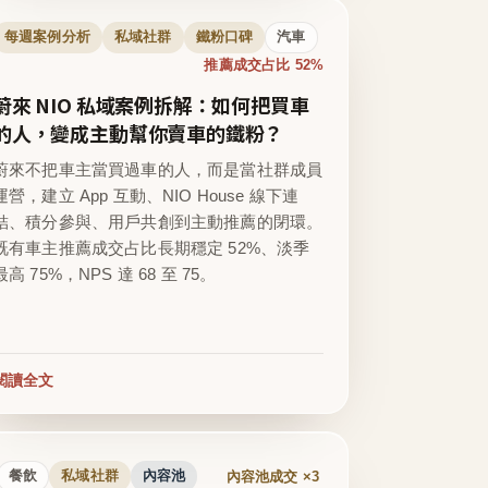
每週案例分析
私域社群
鐵粉口碑
汽車
推薦成交占比 52%
蔚來 NIO 私域案例拆解：如何把買車
的人，變成主動幫你賣車的鐵粉？
蔚來不把車主當買過車的人，而是當社群成員
運營，建立 App 互動、NIO House 線下連
結、積分參與、用戶共創到主動推薦的閉環。
既有車主推薦成交占比長期穩定 52%、淡季
最高 75%，NPS 達 68 至 75。
閱讀全文
內容池成交 ×3
餐飲
私域社群
內容池