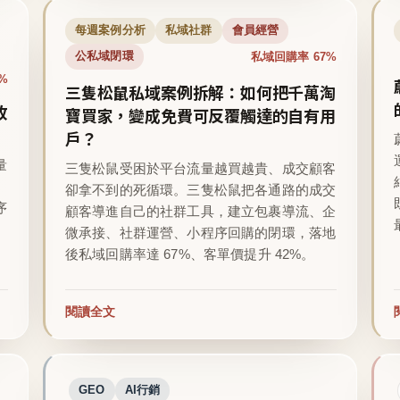
每週案例分析
私域社群
會員經營
私域回購率 67%
公私域閉環
%
三隻松鼠私域案例拆解：如何把千萬淘
收
寶買家，變成免費可反覆觸達的自有用
戶？
量
三隻松鼠受困於平台流量越買越貴、成交顧客
卻拿不到的死循環。三隻松鼠把各通路的成交
序
顧客導進自己的社群工具，建立包裹導流、企
微承接、社群運營、小程序回購的閉環，落地
後私域回購率達 67%、客單價提升 42%。
閱讀全文
GEO
AI行銷