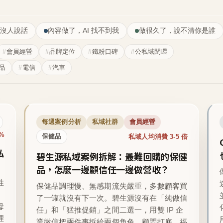
沒人說話
內容做了，AI 找不到我
做很久了，說不清你是誰
會員經營
品牌定位
鐵粉口碑
公私域閉環
品
電信
汽車
每週案例分析
私域社群
會員經營
1%
私域人均消費 3-5 倍
保健品
私
碧生源私域案例拆解：最難回購的保健
品，怎麼一邊顧信任一邊做營收？
性
保健品調理慢、無感期流失嚴重，多數顧客買
了一罐就沒有下一次。碧生源沒有在「純做信
母
任」和「猛推促銷」之間二選一，用雙 IP 企
裡
業微信把兩件事拆給兩個角色，顧問打底、福