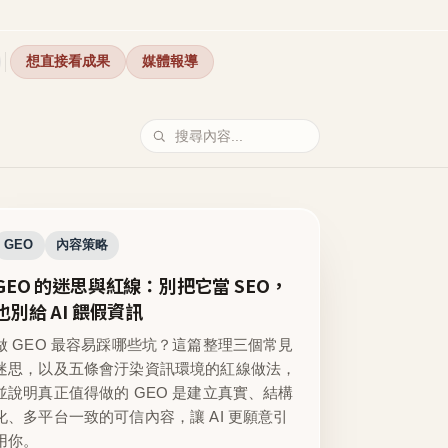
想直接看成果
媒體報導
GEO
內容策略
GEO 的迷思與紅線：別把它當 SEO，
也別給 AI 餵假資訊
做 GEO 最容易踩哪些坑？這篇整理三個常見
迷思，以及五條會汙染資訊環境的紅線做法，
並說明真正值得做的 GEO 是建立真實、結構
化、多平台一致的可信內容，讓 AI 更願意引
用你。