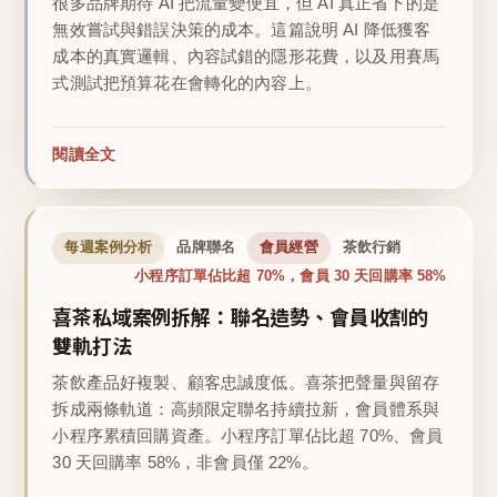
很多品牌期待 AI 把流量變便宜，但 AI 真正省下的是
無效嘗試與錯誤決策的成本。這篇說明 AI 降低獲客
成本的真實邏輯、內容試錯的隱形花費，以及用賽馬
式測試把預算花在會轉化的內容上。
閱讀全文
每週案例分析
品牌聯名
會員經營
茶飲行銷
小程序訂單佔比超 70%，會員 30 天回購率 58%
喜茶私域案例拆解：聯名造勢、會員收割的
雙軌打法
茶飲產品好複製、顧客忠誠度低。喜茶把聲量與留存
拆成兩條軌道：高頻限定聯名持續拉新，會員體系與
小程序累積回購資產。小程序訂單佔比超 70%、會員
30 天回購率 58%，非會員僅 22%。