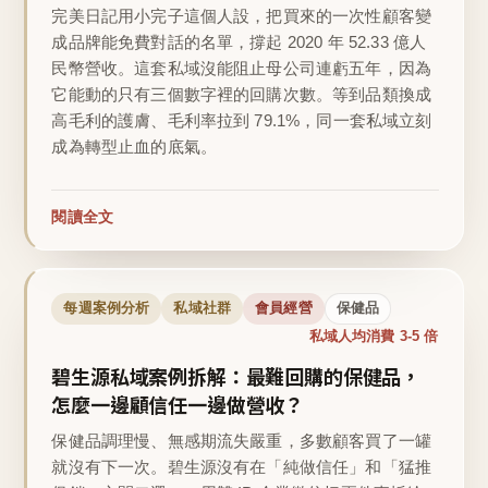
完美日記用小完子這個人設，把買來的一次性顧客變
成品牌能免費對話的名單，撐起 2020 年 52.33 億人
民幣營收。這套私域沒能阻止母公司連虧五年，因為
它能動的只有三個數字裡的回購次數。等到品類換成
高毛利的護膚、毛利率拉到 79.1%，同一套私域立刻
成為轉型止血的底氣。
閱讀全文
每週案例分析
私域社群
會員經營
保健品
私域人均消費 3-5 倍
碧生源私域案例拆解：最難回購的保健品，
怎麼一邊顧信任一邊做營收？
保健品調理慢、無感期流失嚴重，多數顧客買了一罐
就沒有下一次。碧生源沒有在「純做信任」和「猛推