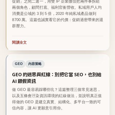
促銷」之間二選一，用雙 IP 企業微信把兩件事拆給
兩個角色，顧問打底、福利官衝營收。私域用戶人均
消費是公域的 3 到 5 倍，2020 年純私域產品做到
8700 萬。這篇也誠實看它的代價：促銷過密帶來的退
群壓力。
閱讀全文
GEO
內容策略
GEO 的迷思與紅線：別把它當 SEO，也別給
AI 餵假資訊
做 GEO 最容易踩哪些坑？這篇整理三個常見迷思，
以及五條會汙染資訊環境的紅線做法，並說明真正值
得做的 GEO 是建立真實、結構化、多平台一致的可
信內容，讓 AI 更願意引用你。