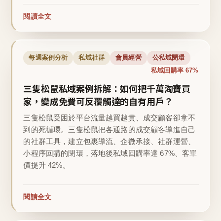
閱讀全文
每週案例分析
私域社群
會員經營
公私域閉環
私域回購率 67%
三隻松鼠私域案例拆解：如何把千萬淘寶買
家，變成免費可反覆觸達的自有用戶？
三隻松鼠受困於平台流量越買越貴、成交顧客卻拿不
到的死循環。三隻松鼠把各通路的成交顧客導進自己
的社群工具，建立包裹導流、企微承接、社群運營、
小程序回購的閉環，落地後私域回購率達 67%、客單
價提升 42%。
閱讀全文