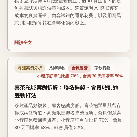
很多品牌期待 AI 把流量變便宜，但 AI 真正省下的是
無效嘗試與錯誤決策的成本。這篇說明 AI 降低獲客
成本的真實邏輯、內容試錯的隱形花費，以及用賽馬
式測試把預算花在會轉化的內容上。
閱讀全文
每週案例分析
品牌聯名
會員經營
茶飲行銷
小程序訂單佔比超 70%，會員 30 天回購率 58%
喜茶私域案例拆解：聯名造勢、會員收割的
雙軌打法
茶飲產品好複製、顧客忠誠度低。喜茶把聲量與留存
拆成兩條軌道：高頻限定聯名持續拉新，會員體系與
小程序累積回購資產。小程序訂單佔比超 70%、會員
30 天回購率 58%，非會員僅 22%。