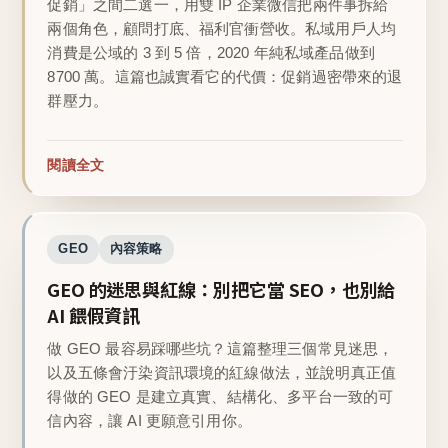
促銷」之間二選一，用雙 IP 企業微信把兩件事拆給
兩個角色，顧問打底、福利官衝營收。私域用戶人均
消費是公域的 3 到 5 倍，2020 年純私域產品做到
8700 萬。這篇也誠實看它的代價：促銷過密帶來的退
群壓力。
閱讀全文
GEO
內容策略
GEO 的迷思與紅線：別把它當 SEO，也別給
AI 餵假資訊
做 GEO 最容易踩哪些坑？這篇整理三個常見迷思，
以及五條會汙染資訊環境的紅線做法，並說明真正值
得做的 GEO 是建立真實、結構化、多平台一致的可
信內容，讓 AI 更願意引用你。