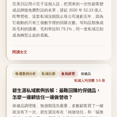
完美日記用小完子這個人設，把買來的一次性顧客變
成品牌能免費對話的名單，撐起 2020 年 52.33 億人
民幣營收。這套私域沒能阻止母公司連虧五年，因為
它能動的只有三個數字裡的回購次數。等到品類換成
高毛利的護膚、毛利率拉到 79.1%，同一套私域立刻
成為轉型止血的底氣。
閱讀全文
每週案例分析
私域社群
會員經營
保健品
私域人均消費 3-5 倍
碧生源私域案例拆解：最難回購的保健品，
怎麼一邊顧信任一邊做營收？
保健品調理慢、無感期流失嚴重，多數顧客買了一罐
就沒有下一次。碧生源沒有在「純做信任」和「猛推