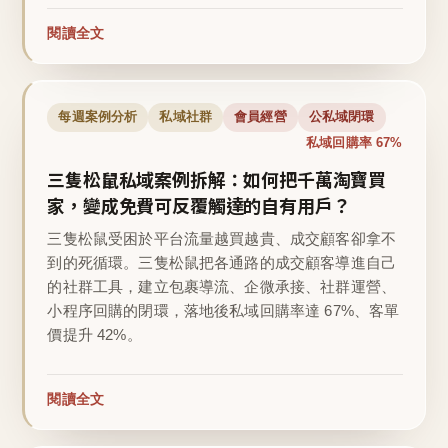
閱讀全文
每週案例分析
私域社群
會員經營
公私域閉環
私域回購率 67%
三隻松鼠私域案例拆解：如何把千萬淘寶買
家，變成免費可反覆觸達的自有用戶？
三隻松鼠受困於平台流量越買越貴、成交顧客卻拿不
到的死循環。三隻松鼠把各通路的成交顧客導進自己
的社群工具，建立包裹導流、企微承接、社群運營、
小程序回購的閉環，落地後私域回購率達 67%、客單
價提升 42%。
閱讀全文