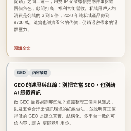
促銷」之間二選一，用雙 IP 企業微信把兩件事拆給
兩個角色，顧問打底、福利官衝營收。私域用戶人均
消費是公域的 3 到 5 倍，2020 年純私域產品做到
8700 萬。這篇也誠實看它的代價：促銷過密帶來的退
群壓力。
閱讀全文
GEO
內容策略
GEO 的迷思與紅線：別把它當 SEO，也別給
AI 餵假資訊
做 GEO 最容易踩哪些坑？這篇整理三個常見迷思，
以及五條會汙染資訊環境的紅線做法，並說明真正值
得做的 GEO 是建立真實、結構化、多平台一致的可
信內容，讓 AI 更願意引用你。