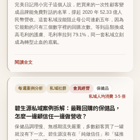
完美日記用小完子這個人設，把買來的一次性顧客變
成品牌能免費對話的名單，撐起 2020 年 52.33 億人
民幣營收。這套私域沒能阻止母公司連虧五年，因為
它能動的只有三個數字裡的回購次數。等到品類換成
高毛利的護膚、毛利率拉到 79.1%，同一套私域立刻
成為轉型止血的底氣。
閱讀全文
每週案例分析
私域社群
會員經營
保健品
私域人均消費 3-5 倍
碧生源私域案例拆解：最難回購的保健品，
怎麼一邊顧信任一邊做營收？
保健品調理慢、無感期流失嚴重，多數顧客買了一罐
就沒有下一次。碧生源沒有在「純做信任」和「猛推