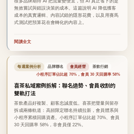
很多品牌期待 AI 把流量變便宜，但 AI 真正省下的是
無效嘗試與錯誤決策的成本。這篇說明 AI 降低獲客
成本的真實邏輯、內容試錯的隱形花費，以及用賽馬
式測試把預算花在會轉化的內容上。
閱讀全文
每週案例分析
品牌聯名
會員經營
茶飲行銷
小程序訂單佔比超 70%，會員 30 天回購率 58%
喜茶私域案例拆解：聯名造勢、會員收割的
雙軌打法
茶飲產品好複製、顧客忠誠度低。喜茶把聲量與留存
拆成兩條軌道：高頻限定聯名持續拉新，會員體系與
小程序累積回購資產。小程序訂單佔比超 70%、會員
30 天回購率 58%，非會員僅 22%。