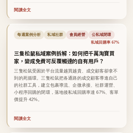
閱讀全文
每週案例分析
私域社群
會員經營
公私域閉環
私域回購率 67%
三隻松鼠私域案例拆解：如何把千萬淘寶買
家，變成免費可反覆觸達的自有用戶？
三隻松鼠受困於平台流量越買越貴、成交顧客卻拿不
到的死循環。三隻松鼠把各通路的成交顧客導進自己
的社群工具，建立包裹導流、企微承接、社群運營、
小程序回購的閉環，落地後私域回購率達 67%、客單
價提升 42%。
閱讀全文