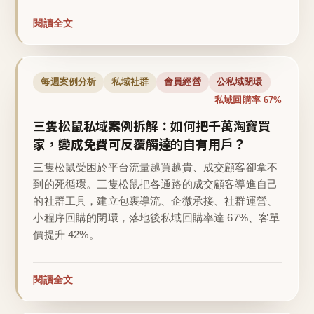
閱讀全文
每週案例分析
私域社群
會員經營
公私域閉環
私域回購率 67%
三隻松鼠私域案例拆解：如何把千萬淘寶買
家，變成免費可反覆觸達的自有用戶？
三隻松鼠受困於平台流量越買越貴、成交顧客卻拿不
到的死循環。三隻松鼠把各通路的成交顧客導進自己
的社群工具，建立包裹導流、企微承接、社群運營、
小程序回購的閉環，落地後私域回購率達 67%、客單
價提升 42%。
閱讀全文