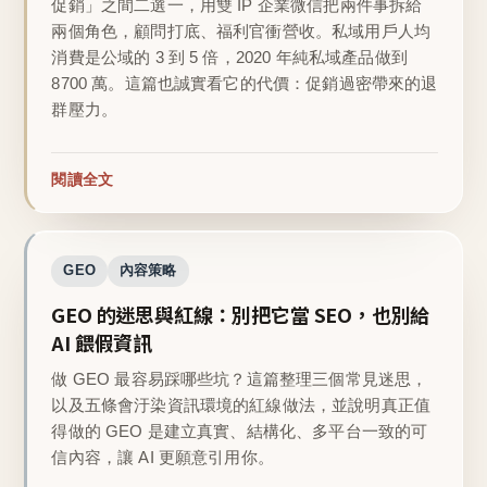
促銷」之間二選一，用雙 IP 企業微信把兩件事拆給
兩個角色，顧問打底、福利官衝營收。私域用戶人均
消費是公域的 3 到 5 倍，2020 年純私域產品做到
8700 萬。這篇也誠實看它的代價：促銷過密帶來的退
群壓力。
閱讀全文
GEO
內容策略
GEO 的迷思與紅線：別把它當 SEO，也別給
AI 餵假資訊
做 GEO 最容易踩哪些坑？這篇整理三個常見迷思，
以及五條會汙染資訊環境的紅線做法，並說明真正值
得做的 GEO 是建立真實、結構化、多平台一致的可
信內容，讓 AI 更願意引用你。