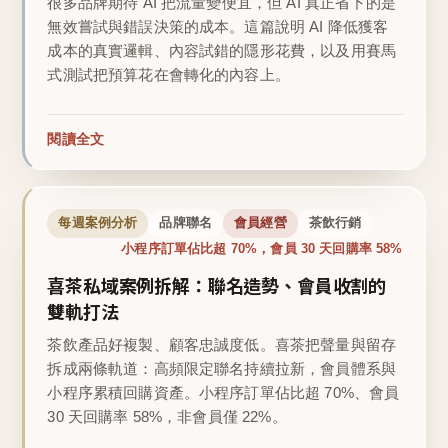
很多品牌期待 AI 把流量變便宜，但 AI 真正省下的是
無效嘗試與錯誤決策的成本。這篇說明 AI 降低獲客
成本的真實邏輯、內容試錯的隱形花費，以及用賽馬
式測試把預算花在會轉化的內容上。
閱讀全文
每週案例分析
品牌聯名
會員經營
茶飲行銷
小程序訂單佔比超 70%，會員 30 天回購率 58%
喜茶私域案例拆解：聯名造勢、會員收割的
雙軌打法
茶飲產品好複製、顧客忠誠度低。喜茶把聲量與留存
拆成兩條軌道：高頻限定聯名持續拉新，會員體系與
小程序累積回購資產。小程序訂單佔比超 70%、會員
30 天回購率 58%，非會員僅 22%。