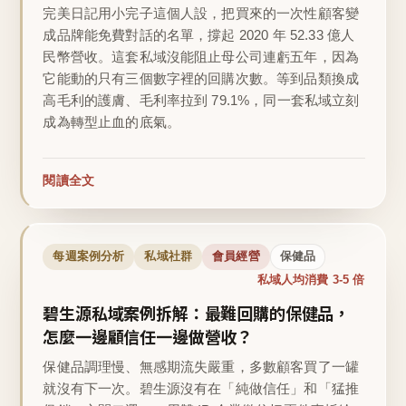
完美日記用小完子這個人設，把買來的一次性顧客變
成品牌能免費對話的名單，撐起 2020 年 52.33 億人
民幣營收。這套私域沒能阻止母公司連虧五年，因為
它能動的只有三個數字裡的回購次數。等到品類換成
高毛利的護膚、毛利率拉到 79.1%，同一套私域立刻
成為轉型止血的底氣。
閱讀全文
每週案例分析
私域社群
會員經營
保健品
私域人均消費 3-5 倍
碧生源私域案例拆解：最難回購的保健品，
怎麼一邊顧信任一邊做營收？
保健品調理慢、無感期流失嚴重，多數顧客買了一罐
就沒有下一次。碧生源沒有在「純做信任」和「猛推