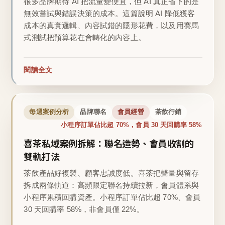
很多品牌期待 AI 把流量變便宜，但 AI 真正省下的是
無效嘗試與錯誤決策的成本。這篇說明 AI 降低獲客
成本的真實邏輯、內容試錯的隱形花費，以及用賽馬
式測試把預算花在會轉化的內容上。
閱讀全文
每週案例分析
品牌聯名
會員經營
茶飲行銷
小程序訂單佔比超 70%，會員 30 天回購率 58%
喜茶私域案例拆解：聯名造勢、會員收割的
雙軌打法
茶飲產品好複製、顧客忠誠度低。喜茶把聲量與留存
拆成兩條軌道：高頻限定聯名持續拉新，會員體系與
小程序累積回購資產。小程序訂單佔比超 70%、會員
30 天回購率 58%，非會員僅 22%。