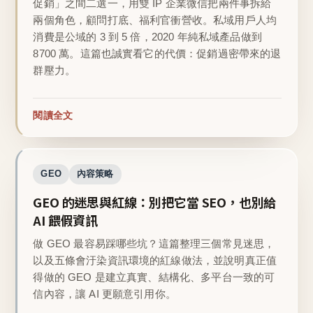
促銷」之間二選一，用雙 IP 企業微信把兩件事拆給
兩個角色，顧問打底、福利官衝營收。私域用戶人均
消費是公域的 3 到 5 倍，2020 年純私域產品做到
8700 萬。這篇也誠實看它的代價：促銷過密帶來的退
群壓力。
閱讀全文
GEO
內容策略
GEO 的迷思與紅線：別把它當 SEO，也別給
AI 餵假資訊
做 GEO 最容易踩哪些坑？這篇整理三個常見迷思，
以及五條會汙染資訊環境的紅線做法，並說明真正值
得做的 GEO 是建立真實、結構化、多平台一致的可
信內容，讓 AI 更願意引用你。