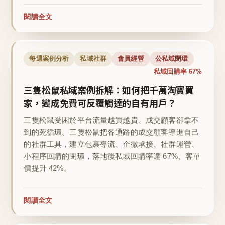
閱讀全文
每週案例分析
私域社群
會員經營
公私域閉環
私域回購率 67%
三隻松鼠私域案例拆解：如何把千萬淘寶買
家，變成免費可反覆觸達的自有用戶？
三隻松鼠受困於平台流量越買越貴、成交顧客卻拿不
到的死循環。三隻松鼠把各通路的成交顧客導進自己
的社群工具，建立包裹導流、企微承接、社群運營、
小程序回購的閉環，落地後私域回購率達 67%、客單
價提升 42%。
閱讀全文