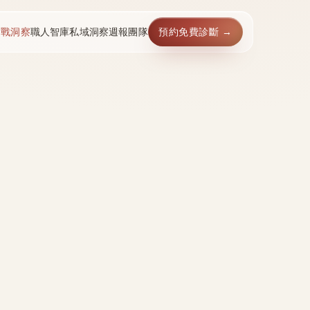
實戰洞察
職人智庫
私域洞察週報
團隊
預約免費診斷 →