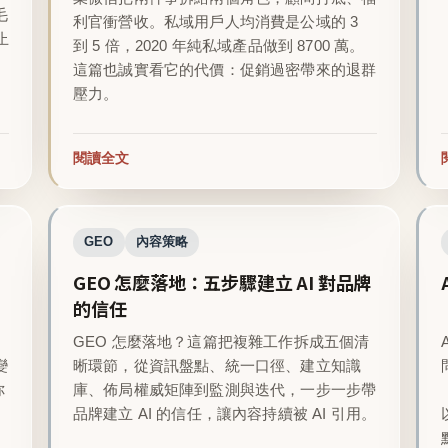
毛
利官衝營收。私域用戶人均消費是公域的 3
止
到 5 倍，2020 年純私域產品做到 8700 萬。
這篇也誠實看它的代價：促銷過密帶來的退群
壓力。
閱讀全文
GEO
內容策略
GEO 怎麼落地：五步驟建立 AI 對品牌
的信任
GEO 怎麼落地？這篇把複雜工作拆成五個清
變
晰環節，從資訊盤點、統一口徑、建立知識
你
庫、佈局權威矩陣到監測與迭代，一步一步帶
品牌建立 AI 的信任，讓內容持續被 AI 引用。