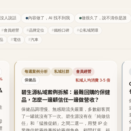
沒人說話
內容做了，AI 找不到我
做很久了，說不清你是誰
會員經營
品牌定位
鐵粉口碑
公私域閉環
品
電信
汽車
每週案例分析
私域社群
會員經營
1%
私域人均消費 3-5 倍
保健品
私
碧生源私域案例拆解：最難回購的保健
品，怎麼一邊顧信任一邊做營收？
性
保健品調理慢、無感期流失嚴重，多數顧客買
了一罐就沒有下一次。碧生源沒有在「純做信
母
任」和「猛推促銷」之間二選一，用雙 IP 企
裡
業微信把兩件事拆給兩個角色，顧問打底、福