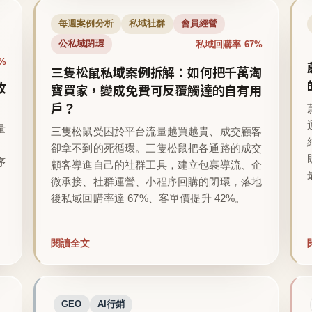
每週案例分析
私域社群
會員經營
私域回購率 67%
公私域閉環
%
三隻松鼠私域案例拆解：如何把千萬淘
收
寶買家，變成免費可反覆觸達的自有用
戶？
量
三隻松鼠受困於平台流量越買越貴、成交顧客
卻拿不到的死循環。三隻松鼠把各通路的成交
序
顧客導進自己的社群工具，建立包裹導流、企
微承接、社群運營、小程序回購的閉環，落地
後私域回購率達 67%、客單價提升 42%。
閱讀全文
GEO
AI行銷