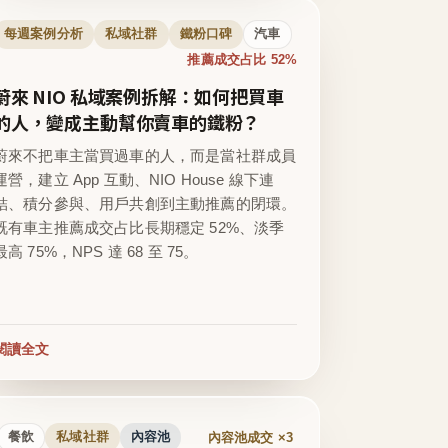
每週案例分析
私域社群
鐵粉口碑
汽車
推薦成交占比 52%
蔚來 NIO 私域案例拆解：如何把買車
的人，變成主動幫你賣車的鐵粉？
蔚來不把車主當買過車的人，而是當社群成員
運營，建立 App 互動、NIO House 線下連
結、積分參與、用戶共創到主動推薦的閉環。
既有車主推薦成交占比長期穩定 52%、淡季
最高 75%，NPS 達 68 至 75。
閱讀全文
內容池成交 ×3
餐飲
私域社群
內容池