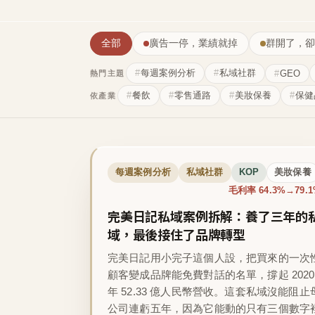
全部
廣告一停，業績就掉
群開了，卻
每週案例分析
私域社群
GEO
熱門主題
餐飲
零售通路
美妝保養
保健
依產業
每週案例分析
私域社群
KOP
美妝保養
毛利率 64.3%→79.
完美日記私域案例拆解：養了三年的
域，最後接住了品牌轉型
完美日記用小完子這個人設，把買來的一次
顧客變成品牌能免費對話的名單，撐起 2020
年 52.33 億人民幣營收。這套私域沒能阻止
公司連虧五年，因為它能動的只有三個數字