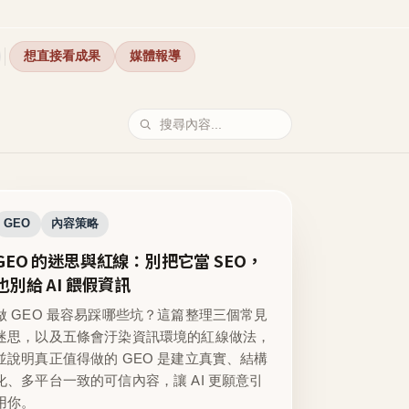
想直接看成果
媒體報導
GEO
內容策略
GEO 的迷思與紅線：別把它當 SEO，
也別給 AI 餵假資訊
做 GEO 最容易踩哪些坑？這篇整理三個常見
迷思，以及五條會汙染資訊環境的紅線做法，
並說明真正值得做的 GEO 是建立真實、結構
化、多平台一致的可信內容，讓 AI 更願意引
用你。