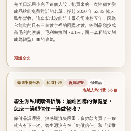
完美日記用小完子這個人設，把買來的一次性顧客變
成品牌能免費對話的名單，撐起 2020 年 52.33 億人
民幣營收。這套私域沒能阻止母公司連虧五年，因為
它能動的只有三個數字裡的回購次數。等到品類換成
高毛利的護膚、毛利率拉到 79.1%，同一套私域立刻
成為轉型止血的底氣。
閱讀全文
每週案例分析
私域社群
會員經營
保健品
私域人均消費 3-5 倍
碧生源私域案例拆解：最難回購的保健品，
怎麼一邊顧信任一邊做營收？
保健品調理慢、無感期流失嚴重，多數顧客買了一罐
就沒有下一次。碧生源沒有在「純做信任」和「猛推