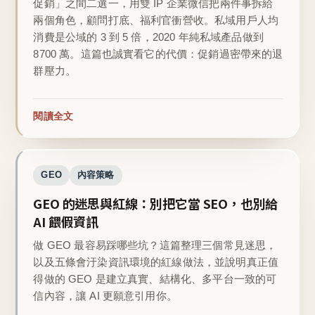
促銷」之間二選一，用雙 IP 企業微信把兩件事拆給
兩個角色，顧問打底、福利官衝營收。私域用戶人均
消費是公域的 3 到 5 倍，2020 年純私域產品做到
8700 萬。這篇也誠實看它的代價：促銷過密帶來的退
群壓力。
閱讀全文
GEO
內容策略
GEO 的迷思與紅線：別把它當 SEO，也別給
AI 餵假資訊
做 GEO 最容易踩哪些坑？這篇整理三個常見迷思，
以及五條會汙染資訊環境的紅線做法，並說明真正值
得做的 GEO 是建立真實、結構化、多平台一致的可
信內容，讓 AI 更願意引用你。