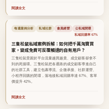
閱讀全文
每週案例分析
私域社群
會員經營
公私域閉環
私域回購率 67%
三隻松鼠私域案例拆解：如何把千萬淘寶買
家，變成免費可反覆觸達的自有用戶？
三隻松鼠受困於平台流量越買越貴、成交顧客卻拿不
到的死循環。三隻松鼠把各通路的成交顧客導進自己
的社群工具，建立包裹導流、企微承接、社群運營、
小程序回購的閉環，落地後私域回購率達 67%、客單
價提升 42%。
閱讀全文