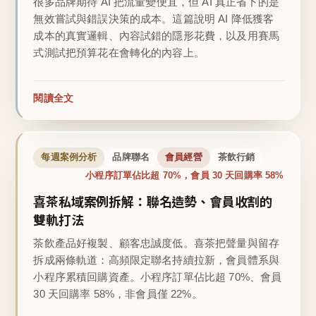
很多品牌期待 AI 把流量變便宜，但 AI 真正省下的是
無效嘗試與錯誤決策的成本。這篇說明 AI 降低獲客
成本的真實邏輯、內容試錯的隱形花費，以及用賽馬
式測試把預算花在會轉化的內容上。
閱讀全文
每週案例分析
品牌聯名
會員經營
茶飲行銷
小程序訂單佔比超 70%，會員 30 天回購率 58%
喜茶私域案例拆解：聯名造勢、會員收割的
雙軌打法
茶飲產品好複製、顧客忠誠度低。喜茶把聲量與留存
拆成兩條軌道：高頻限定聯名持續拉新，會員體系與
小程序累積回購資產。小程序訂單佔比超 70%、會員
30 天回購率 58%，非會員僅 22%。