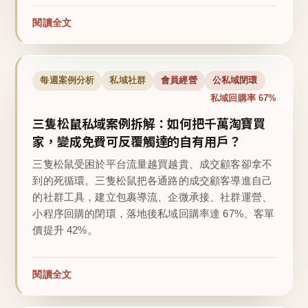
閱讀全文
每週案例分析
私域社群
會員經營
公私域閉環
私域回購率 67%
三隻松鼠私域案例拆解：如何把千萬淘寶買
家，變成免費可反覆觸達的自有用戶？
三隻松鼠受困於平台流量越買越貴、成交顧客卻拿不
到的死循環。三隻松鼠把各通路的成交顧客導進自己
的社群工具，建立包裹導流、企微承接、社群運營、
小程序回購的閉環，落地後私域回購率達 67%、客單
價提升 42%。
閱讀全文