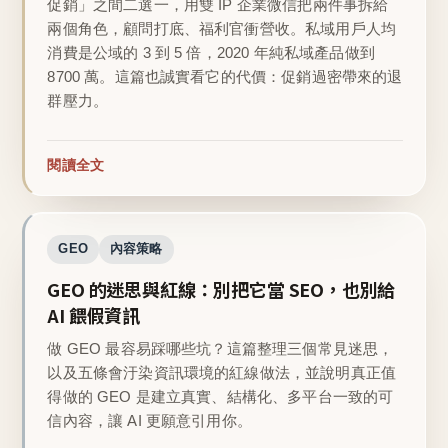
促銷」之間二選一，用雙 IP 企業微信把兩件事拆給
兩個角色，顧問打底、福利官衝營收。私域用戶人均
消費是公域的 3 到 5 倍，2020 年純私域產品做到
8700 萬。這篇也誠實看它的代價：促銷過密帶來的退
群壓力。
閱讀全文
GEO
內容策略
GEO 的迷思與紅線：別把它當 SEO，也別給
AI 餵假資訊
做 GEO 最容易踩哪些坑？這篇整理三個常見迷思，
以及五條會汙染資訊環境的紅線做法，並說明真正值
得做的 GEO 是建立真實、結構化、多平台一致的可
信內容，讓 AI 更願意引用你。