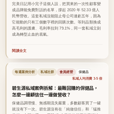
完美日記用小完子這個人設，把買來的一次性顧客變
成品牌能免費對話的名單，撐起 2020 年 52.33 億人
民幣營收。這套私域沒能阻止母公司連虧五年，因為
它能動的只有三個數字裡的回購次數。等到品類換成
高毛利的護膚、毛利率拉到 79.1%，同一套私域立刻
成為轉型止血的底氣。
閱讀全文
每週案例分析
私域社群
會員經營
保健品
私域人均消費 3-5 倍
碧生源私域案例拆解：最難回購的保健品，
怎麼一邊顧信任一邊做營收？
保健品調理慢、無感期流失嚴重，多數顧客買了一罐
就沒有下一次。碧生源沒有在「純做信任」和「猛推