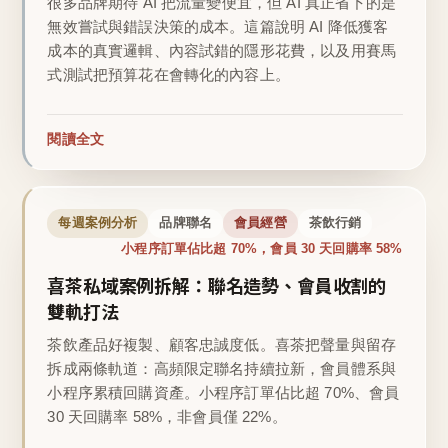
很多品牌期待 AI 把流量變便宜，但 AI 真正省下的是
無效嘗試與錯誤決策的成本。這篇說明 AI 降低獲客
成本的真實邏輯、內容試錯的隱形花費，以及用賽馬
式測試把預算花在會轉化的內容上。
閱讀全文
每週案例分析
品牌聯名
會員經營
茶飲行銷
小程序訂單佔比超 70%，會員 30 天回購率 58%
喜茶私域案例拆解：聯名造勢、會員收割的
雙軌打法
茶飲產品好複製、顧客忠誠度低。喜茶把聲量與留存
拆成兩條軌道：高頻限定聯名持續拉新，會員體系與
小程序累積回購資產。小程序訂單佔比超 70%、會員
30 天回購率 58%，非會員僅 22%。