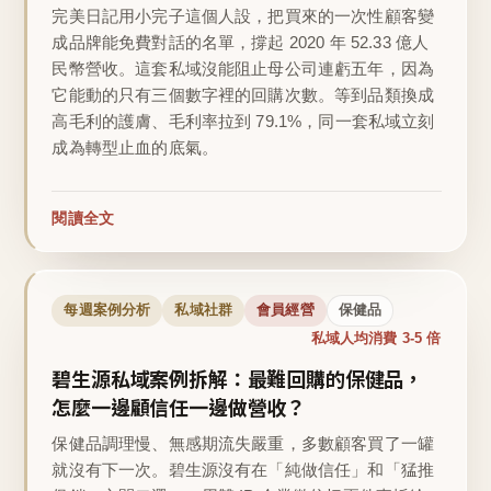
完美日記用小完子這個人設，把買來的一次性顧客變
成品牌能免費對話的名單，撐起 2020 年 52.33 億人
民幣營收。這套私域沒能阻止母公司連虧五年，因為
它能動的只有三個數字裡的回購次數。等到品類換成
高毛利的護膚、毛利率拉到 79.1%，同一套私域立刻
成為轉型止血的底氣。
閱讀全文
每週案例分析
私域社群
會員經營
保健品
私域人均消費 3-5 倍
碧生源私域案例拆解：最難回購的保健品，
怎麼一邊顧信任一邊做營收？
保健品調理慢、無感期流失嚴重，多數顧客買了一罐
就沒有下一次。碧生源沒有在「純做信任」和「猛推