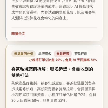
很多品牌期待 AI 把流量變便宜，但 AI 真正省下的是
無效嘗試與錯誤決策的成本。這篇說明 AI 降低獲客
成本的真實邏輯、內容試錯的隱形花費，以及用賽馬
式測試把預算花在會轉化的內容上。
閱讀全文
每週案例分析
品牌聯名
會員經營
茶飲行銷
小程序訂單佔比超 70%，會員 30 天回購率 58%
喜茶私域案例拆解：聯名造勢、會員收割的
雙軌打法
茶飲產品好複製、顧客忠誠度低。喜茶把聲量與留存
拆成兩條軌道：高頻限定聯名持續拉新，會員體系與
小程序累積回購資產。小程序訂單佔比超 70%、會員
30 天回購率 58%，非會員僅 22%。