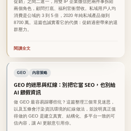
促銷」之間二選一，用雙 IP 企業微信把兩件事拆給
兩個角色，顧問打底、福利官衝營收。私域用戶人均
消費是公域的 3 到 5 倍，2020 年純私域產品做到
8700 萬。這篇也誠實看它的代價：促銷過密帶來的退
群壓力。
閱讀全文
GEO
內容策略
GEO 的迷思與紅線：別把它當 SEO，也別給
AI 餵假資訊
做 GEO 最容易踩哪些坑？這篇整理三個常見迷思，
以及五條會汙染資訊環境的紅線做法，並說明真正值
得做的 GEO 是建立真實、結構化、多平台一致的可
信內容，讓 AI 更願意引用你。