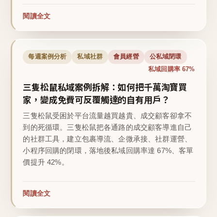
閱讀全文
每週案例分析
私域社群
會員經營
公私域閉環
私域回購率 67%
三隻松鼠私域案例拆解：如何把千萬淘寶買
家，變成免費可反覆觸達的自有用戶？
三隻松鼠受困於平台流量越買越貴、成交顧客卻拿不
到的死循環。三隻松鼠把各通路的成交顧客導進自己
的社群工具，建立包裹導流、企微承接、社群運營、
小程序回購的閉環，落地後私域回購率達 67%、客單
價提升 42%。
閱讀全文