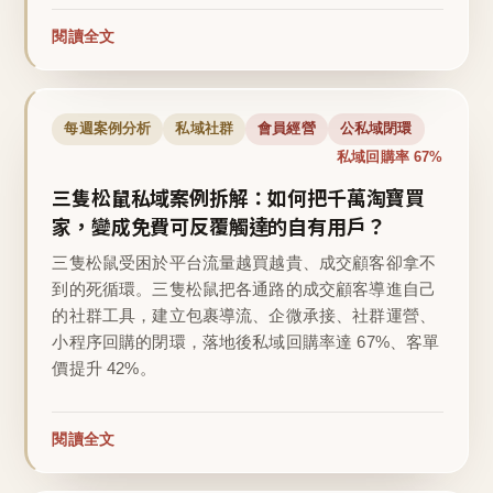
閱讀全文
每週案例分析
私域社群
會員經營
公私域閉環
私域回購率 67%
三隻松鼠私域案例拆解：如何把千萬淘寶買
家，變成免費可反覆觸達的自有用戶？
三隻松鼠受困於平台流量越買越貴、成交顧客卻拿不
到的死循環。三隻松鼠把各通路的成交顧客導進自己
的社群工具，建立包裹導流、企微承接、社群運營、
小程序回購的閉環，落地後私域回購率達 67%、客單
價提升 42%。
閱讀全文