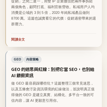
促銷」之間二選一，用雙 IP 企業微信把兩件事拆給
兩個角色，顧問打底、福利官衝營收。私域用戶人均
消費是公域的 3 到 5 倍，2020 年純私域產品做到
8700 萬。這篇也誠實看它的代價：促銷過密帶來的退
群壓力。
閱讀全文
GEO
內容策略
GEO 的迷思與紅線：別把它當 SEO，也別給
AI 餵假資訊
做 GEO 最容易踩哪些坑？這篇整理三個常見迷思，
以及五條會汙染資訊環境的紅線做法，並說明真正值
得做的 GEO 是建立真實、結構化、多平台一致的可
信內容，讓 AI 更願意引用你。