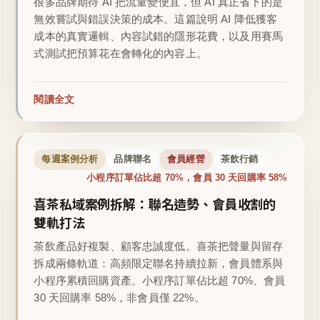
很多品牌期待 AI 把流量變便宜，但 AI 真正省下的是
無效嘗試與錯誤決策的成本。這篇說明 AI 降低獲客
成本的真實邏輯、內容試錯的隱形花費，以及用賽馬
式測試把預算花在會轉化的內容上。
閱讀全文
每週案例分析
品牌聯名
會員經營
茶飲行銷
小程序訂單佔比超 70%，會員 30 天回購率 58%
喜茶私域案例拆解：聯名造勢、會員收割的
雙軌打法
茶飲產品好複製、顧客忠誠度低。喜茶把聲量與留存
拆成兩條軌道：高頻限定聯名持續拉新，會員體系與
小程序累積回購資產。小程序訂單佔比超 70%、會員
30 天回購率 58%，非會員僅 22%。