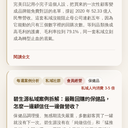
完美日記用小完子這個人設，把買來的一次性顧客變
成品牌能免費對話的名單，撐起 2020 年 52.33 億人
民幣營收。這套私域沒能阻止母公司連虧五年，因為
它能動的只有三個數字裡的回購次數。等到品類換成
高毛利的護膚、毛利率拉到 79.1%，同一套私域立刻
成為轉型止血的底氣。
閱讀全文
每週案例分析
私域社群
會員經營
保健品
私域人均消費 3-5 倍
碧生源私域案例拆解：最難回購的保健品，
怎麼一邊顧信任一邊做營收？
保健品調理慢、無感期流失嚴重，多數顧客買了一罐
就沒有下一次。碧生源沒有在「純做信任」和「猛推