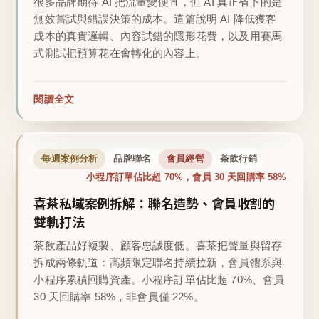
很多品牌期待 AI 把流量變便宜，但 AI 真正省下的是
無效嘗試與錯誤決策的成本。這篇說明 AI 降低獲客
成本的真實邏輯、內容試錯的隱形花費，以及用賽馬
式測試把預算花在會轉化的內容上。
閱讀全文
每週案例分析
品牌聯名
會員經營
茶飲行銷
小程序訂單佔比超 70%，會員 30 天回購率 58%
喜茶私域案例拆解：聯名造勢、會員收割的
雙軌打法
茶飲產品好複製、顧客忠誠度低。喜茶把聲量與留存
拆成兩條軌道：高頻限定聯名持續拉新，會員體系與
小程序累積回購資產。小程序訂單佔比超 70%、會員
30 天回購率 58%，非會員僅 22%。