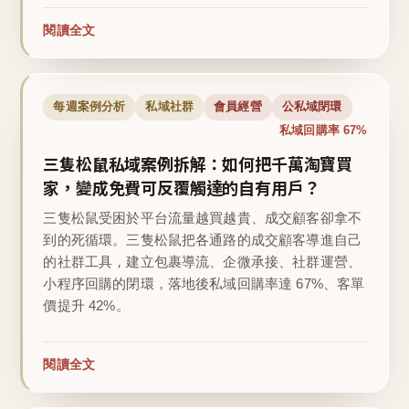
閱讀全文
每週案例分析
私域社群
會員經營
公私域閉環
私域回購率 67%
三隻松鼠私域案例拆解：如何把千萬淘寶買
家，變成免費可反覆觸達的自有用戶？
三隻松鼠受困於平台流量越買越貴、成交顧客卻拿不
到的死循環。三隻松鼠把各通路的成交顧客導進自己
的社群工具，建立包裹導流、企微承接、社群運營、
小程序回購的閉環，落地後私域回購率達 67%、客單
價提升 42%。
閱讀全文