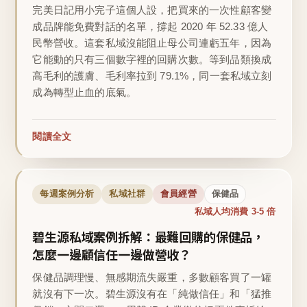
完美日記用小完子這個人設，把買來的一次性顧客變
成品牌能免費對話的名單，撐起 2020 年 52.33 億人
民幣營收。這套私域沒能阻止母公司連虧五年，因為
它能動的只有三個數字裡的回購次數。等到品類換成
高毛利的護膚、毛利率拉到 79.1%，同一套私域立刻
成為轉型止血的底氣。
閱讀全文
每週案例分析
私域社群
會員經營
保健品
私域人均消費 3-5 倍
碧生源私域案例拆解：最難回購的保健品，
怎麼一邊顧信任一邊做營收？
保健品調理慢、無感期流失嚴重，多數顧客買了一罐
就沒有下一次。碧生源沒有在「純做信任」和「猛推