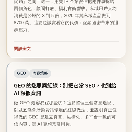
促銷」之間二選一，用雙 IP 企業微信把兩件事拆給
兩個角色，顧問打底、福利官衝營收。私域用戶人均
消費是公域的 3 到 5 倍，2020 年純私域產品做到
8700 萬。這篇也誠實看它的代價：促銷過密帶來的退
群壓力。
閱讀全文
GEO
內容策略
GEO 的迷思與紅線：別把它當 SEO，也別給
AI 餵假資訊
做 GEO 最容易踩哪些坑？這篇整理三個常見迷思，
以及五條會汙染資訊環境的紅線做法，並說明真正值
得做的 GEO 是建立真實、結構化、多平台一致的可
信內容，讓 AI 更願意引用你。