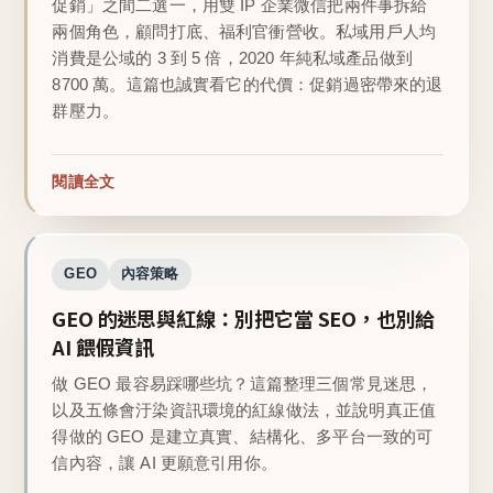
促銷」之間二選一，用雙 IP 企業微信把兩件事拆給
兩個角色，顧問打底、福利官衝營收。私域用戶人均
消費是公域的 3 到 5 倍，2020 年純私域產品做到
8700 萬。這篇也誠實看它的代價：促銷過密帶來的退
群壓力。
閱讀全文
GEO
內容策略
GEO 的迷思與紅線：別把它當 SEO，也別給
AI 餵假資訊
做 GEO 最容易踩哪些坑？這篇整理三個常見迷思，
以及五條會汙染資訊環境的紅線做法，並說明真正值
得做的 GEO 是建立真實、結構化、多平台一致的可
信內容，讓 AI 更願意引用你。