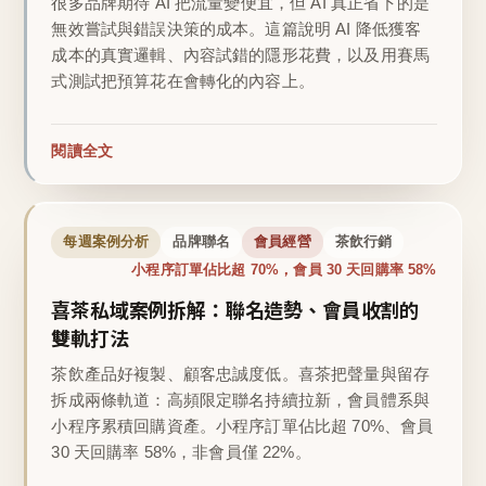
很多品牌期待 AI 把流量變便宜，但 AI 真正省下的是
無效嘗試與錯誤決策的成本。這篇說明 AI 降低獲客
成本的真實邏輯、內容試錯的隱形花費，以及用賽馬
式測試把預算花在會轉化的內容上。
閱讀全文
每週案例分析
品牌聯名
會員經營
茶飲行銷
小程序訂單佔比超 70%，會員 30 天回購率 58%
喜茶私域案例拆解：聯名造勢、會員收割的
雙軌打法
茶飲產品好複製、顧客忠誠度低。喜茶把聲量與留存
拆成兩條軌道：高頻限定聯名持續拉新，會員體系與
小程序累積回購資產。小程序訂單佔比超 70%、會員
30 天回購率 58%，非會員僅 22%。