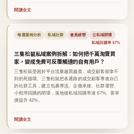
閱讀全文
每週案例分析
私域社群
會員經營
公私域閉環
私域回購率 67%
三隻松鼠私域案例拆解：如何把千萬淘寶買
家，變成免費可反覆觸達的自有用戶？
三隻松鼠受困於平台流量越買越貴、成交顧客卻拿不
到的死循環。三隻松鼠把各通路的成交顧客導進自己
的社群工具，建立包裹導流、企微承接、社群運營、
小程序回購的閉環，落地後私域回購率達 67%、客單
價提升 42%。
閱讀全文