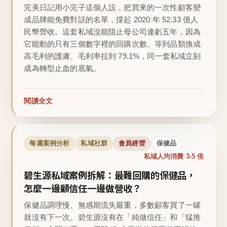
完美日記用小完子這個人設，把買來的一次性顧客變
成品牌能免費對話的名單，撐起 2020 年 52.33 億人
民幣營收。這套私域沒能阻止母公司連虧五年，因為
它能動的只有三個數字裡的回購次數。等到品類換成
高毛利的護膚、毛利率拉到 79.1%，同一套私域立刻
成為轉型止血的底氣。
閱讀全文
每週案例分析
私域社群
會員經營
保健品
私域人均消費 3-5 倍
碧生源私域案例拆解：最難回購的保健品，
怎麼一邊顧信任一邊做營收？
保健品調理慢、無感期流失嚴重，多數顧客買了一罐
就沒有下一次。碧生源沒有在「純做信任」和「猛推