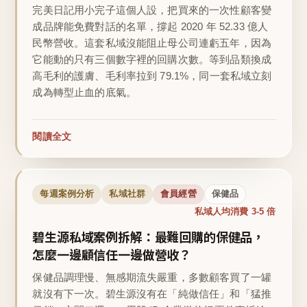
完美日記用小完子這個人設，把買來的一次性顧客變
成品牌能免費對話的名單，撐起 2020 年 52.33 億人
民幣營收。這套私域沒能阻止母公司連虧五年，因為
它能動的只有三個數字裡的回購次數。等到品類換成
高毛利的護膚、毛利率拉到 79.1%，同一套私域立刻
成為轉型止血的底氣。
閱讀全文
每週案例分析
私域社群
會員經營
保健品
私域人均消費 3-5 倍
碧生源私域案例拆解：最難回購的保健品，
怎麼一邊顧信任一邊做營收？
保健品調理慢、無感期流失嚴重，多數顧客買了一罐
就沒有下一次。碧生源沒有在「純做信任」和「猛推