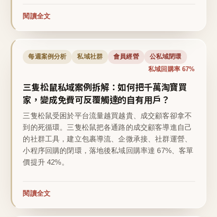
閱讀全文
每週案例分析
私域社群
會員經營
公私域閉環
私域回購率 67%
三隻松鼠私域案例拆解：如何把千萬淘寶買
家，變成免費可反覆觸達的自有用戶？
三隻松鼠受困於平台流量越買越貴、成交顧客卻拿不
到的死循環。三隻松鼠把各通路的成交顧客導進自己
的社群工具，建立包裹導流、企微承接、社群運營、
小程序回購的閉環，落地後私域回購率達 67%、客單
價提升 42%。
閱讀全文