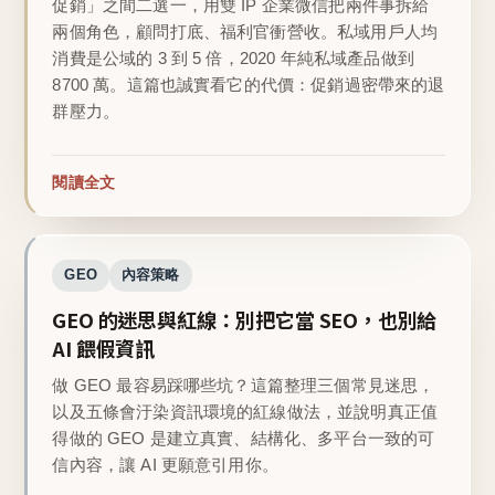
促銷」之間二選一，用雙 IP 企業微信把兩件事拆給
兩個角色，顧問打底、福利官衝營收。私域用戶人均
消費是公域的 3 到 5 倍，2020 年純私域產品做到
8700 萬。這篇也誠實看它的代價：促銷過密帶來的退
群壓力。
閱讀全文
GEO
內容策略
GEO 的迷思與紅線：別把它當 SEO，也別給
AI 餵假資訊
做 GEO 最容易踩哪些坑？這篇整理三個常見迷思，
以及五條會汙染資訊環境的紅線做法，並說明真正值
得做的 GEO 是建立真實、結構化、多平台一致的可
信內容，讓 AI 更願意引用你。