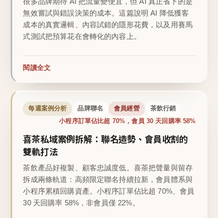
很多品牌期待 AI 把流量變便宜，但 AI 真正省下的是
無效嘗試與錯誤決策的成本。這篇說明 AI 降低獲客
成本的真實邏輯、內容試錯的隱形花費，以及用賽馬
式測試把預算花在會轉化的內容上。
閱讀全文
每週案例分析
品牌聯名
會員經營
茶飲行銷
小程序訂單佔比超 70%，會員 30 天回購率 58%
喜茶私域案例拆解：聯名造勢、會員收割的
雙軌打法
茶飲產品好複製、顧客忠誠度低。喜茶把聲量與留存
拆成兩條軌道：高頻限定聯名持續拉新，會員體系與
小程序累積回購資產。小程序訂單佔比超 70%、會員
30 天回購率 58%，非會員僅 22%。