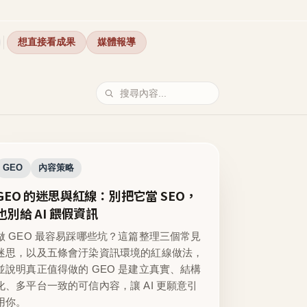
想直接看成果
媒體報導
GEO
內容策略
GEO 的迷思與紅線：別把它當 SEO，
也別給 AI 餵假資訊
做 GEO 最容易踩哪些坑？這篇整理三個常見
迷思，以及五條會汙染資訊環境的紅線做法，
並說明真正值得做的 GEO 是建立真實、結構
化、多平台一致的可信內容，讓 AI 更願意引
用你。