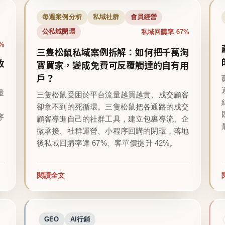
每週案例分析
私域社群
會員經營
私域回購率 67%
公私域閉環
%
三隻松鼠私域案例拆解：如何把千萬淘
收
寶買家，變成免費可反覆觸達的自有用
戶？
量
三隻松鼠受困於平台流量越買越貴、成交顧客
卻拿不到的死循環。三隻松鼠把各通路的成交
序
顧客導進自己的社群工具，建立包裹導流、企
微承接、社群運營、小程序回購的閉環，落地
後私域回購率達 67%、客單價提升 42%。
閱讀全文
GEO
AI行銷