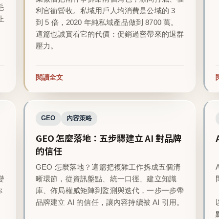
毛
利官衝營收。私域用戶人均消費是公域的 3
止
到 5 倍，2020 年純私域產品做到 8700 萬。
這篇也誠實看它的代價：促銷過密帶來的退群
壓力。
閱讀全文
GEO
內容策略
GEO 怎麼落地：五步驟建立 AI 對品牌
的信任
GEO 怎麼落地？這篇把複雜工作拆成五個清
變
晰環節，從資訊盤點、統一口徑、建立知識
你
庫、佈局權威矩陣到監測與迭代，一步一步帶
品牌建立 AI 的信任，讓內容持續被 AI 引用。