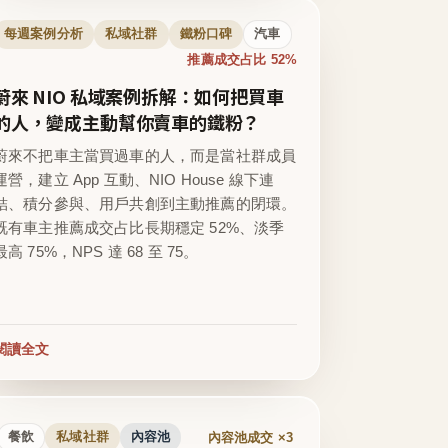
每週案例分析
私域社群
鐵粉口碑
汽車
推薦成交占比 52%
蔚來 NIO 私域案例拆解：如何把買車
的人，變成主動幫你賣車的鐵粉？
蔚來不把車主當買過車的人，而是當社群成員
運營，建立 App 互動、NIO House 線下連
結、積分參與、用戶共創到主動推薦的閉環。
既有車主推薦成交占比長期穩定 52%、淡季
最高 75%，NPS 達 68 至 75。
閱讀全文
內容池成交 ×3
餐飲
私域社群
內容池