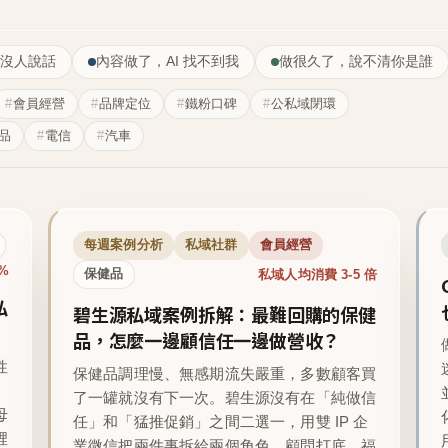
沒人說話
內容做了，AI 找不到我
做很久了，說不清你是誰
會員經營
品牌定位
鐵粉口碑
公私域閉環
品
電信
汽車
每週案例分析
私域社群
會員經營
1%
私域人均消費 3-5 倍
保健品
私
碧生源私域案例拆解：最難回購的保健
品，怎麼一邊顧信任一邊做營收？
性
保健品調理慢、無感期流失嚴重，多數顧客買
了一罐就沒有下一次。碧生源沒有在「純做信
母
任」和「猛推促銷」之間二選一，用雙 IP 企
裡
業微信把兩件事拆給兩個角色，顧問打底、福