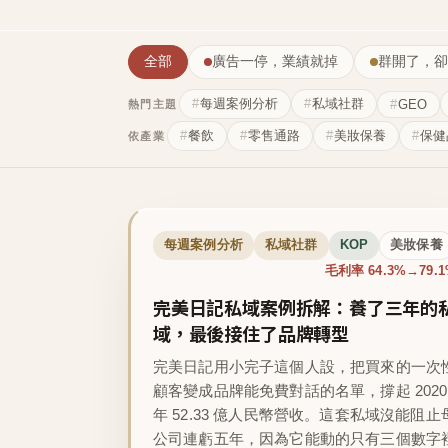
全部
廣告一停，業績就掉
群開了，卻
每週案例分析
私域社群
GEO
熱門主題
餐飲
零售通路
美妝保養
保健
依產業
每週案例分析
私域社群
KOP
美妝保養
毛利率 64.3%→79.
完美日記私域案例拆解：養了三年的
域，最後接住了品牌轉型
完美日記用小完子這個人設，把買來的一次
顧客變成品牌能免費對話的名單，撐起 2020
年 52.33 億人民幣營收。這套私域沒能阻止
公司連虧五年，因為它能動的只有三個數字