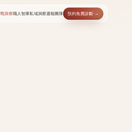
實戰洞察
職人智庫
私域洞察週報
團隊
預約免費診斷 →