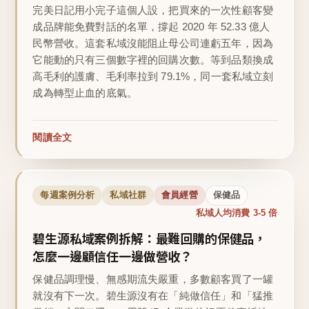
完美日記用小完子這個人設，把買來的一次性顧客變
成品牌能免費對話的名單，撐起 2020 年 52.33 億人
民幣營收。這套私域沒能阻止母公司連虧五年，因為
它能動的只有三個數字裡的回購次數。等到品類換成
高毛利的護膚、毛利率拉到 79.1%，同一套私域立刻
成為轉型止血的底氣。
閱讀全文
每週案例分析
私域社群
會員經營
保健品
私域人均消費 3-5 倍
碧生源私域案例拆解：最難回購的保健品，
怎麼一邊顧信任一邊做營收？
保健品調理慢、無感期流失嚴重，多數顧客買了一罐
就沒有下一次。碧生源沒有在「純做信任」和「猛推