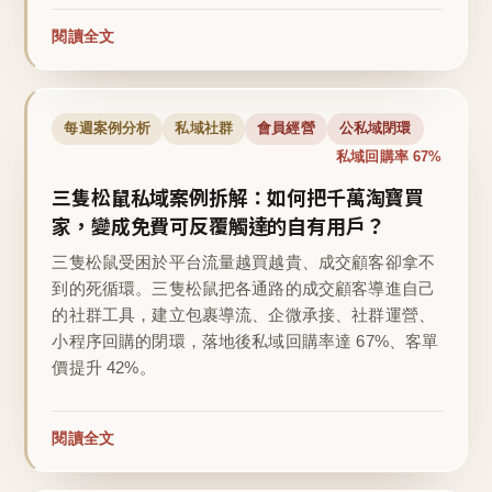
閱讀全文
每週案例分析
私域社群
會員經營
公私域閉環
私域回購率 67%
三隻松鼠私域案例拆解：如何把千萬淘寶買
家，變成免費可反覆觸達的自有用戶？
三隻松鼠受困於平台流量越買越貴、成交顧客卻拿不
到的死循環。三隻松鼠把各通路的成交顧客導進自己
的社群工具，建立包裹導流、企微承接、社群運營、
小程序回購的閉環，落地後私域回購率達 67%、客單
價提升 42%。
閱讀全文