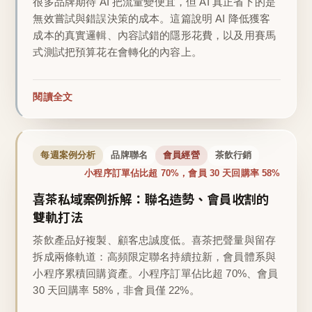
很多品牌期待 AI 把流量變便宜，但 AI 真正省下的是
無效嘗試與錯誤決策的成本。這篇說明 AI 降低獲客
成本的真實邏輯、內容試錯的隱形花費，以及用賽馬
式測試把預算花在會轉化的內容上。
閱讀全文
每週案例分析
品牌聯名
會員經營
茶飲行銷
小程序訂單佔比超 70%，會員 30 天回購率 58%
喜茶私域案例拆解：聯名造勢、會員收割的
雙軌打法
茶飲產品好複製、顧客忠誠度低。喜茶把聲量與留存
拆成兩條軌道：高頻限定聯名持續拉新，會員體系與
小程序累積回購資產。小程序訂單佔比超 70%、會員
30 天回購率 58%，非會員僅 22%。