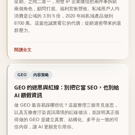
促銷」之間二選一，用雙 IP 企業微信把兩件事拆給
兩個角色，顧問打底、福利官衝營收。私域用戶人均
消費是公域的 3 到 5 倍，2020 年純私域產品做到
8700 萬。這篇也誠實看它的代價：促銷過密帶來的退
群壓力。
閱讀全文
GEO
內容策略
GEO 的迷思與紅線：別把它當 SEO，也別給
AI 餵假資訊
做 GEO 最容易踩哪些坑？這篇整理三個常見迷思，
以及五條會汙染資訊環境的紅線做法，並說明真正值
得做的 GEO 是建立真實、結構化、多平台一致的可
信內容，讓 AI 更願意引用你。