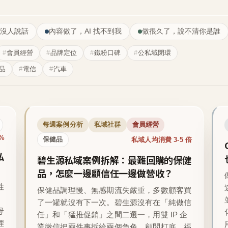
沒人說話
內容做了，AI 找不到我
做很久了，說不清你是誰
會員經營
品牌定位
鐵粉口碑
公私域閉環
品
電信
汽車
每週案例分析
私域社群
會員經營
1%
私域人均消費 3-5 倍
保健品
私
碧生源私域案例拆解：最難回購的保健
品，怎麼一邊顧信任一邊做營收？
性
保健品調理慢、無感期流失嚴重，多數顧客買
了一罐就沒有下一次。碧生源沒有在「純做信
母
任」和「猛推促銷」之間二選一，用雙 IP 企
裡
業微信把兩件事拆給兩個角色，顧問打底、福