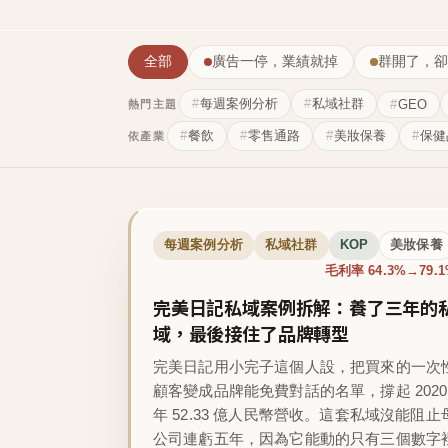
全部
廣告一停，業績就掉
群開了，卻
每週案例分析
私域社群
GEO
熱門主題
餐飲
零售通路
美妝保養
保健
依產業
每週案例分析
私域社群
KOP
美妝保養
毛利率 64.3%→79.
完美日記私域案例拆解：養了三年的
域，最後接住了品牌轉型
完美日記用小完子這個人設，把買來的一次
顧客變成品牌能免費對話的名單，撐起 2020
年 52.33 億人民幣營收。這套私域沒能阻止
公司連虧五年，因為它能動的只有三個數字