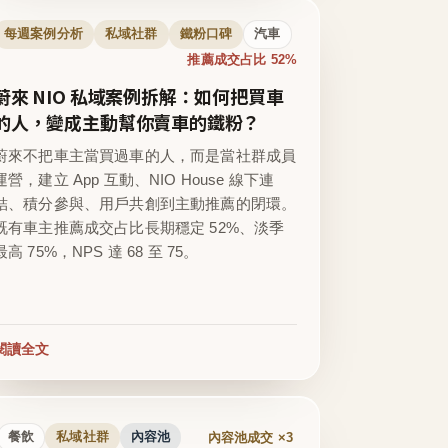
每週案例分析
私域社群
鐵粉口碑
汽車
推薦成交占比 52%
蔚來 NIO 私域案例拆解：如何把買車
的人，變成主動幫你賣車的鐵粉？
蔚來不把車主當買過車的人，而是當社群成員
運營，建立 App 互動、NIO House 線下連
結、積分參與、用戶共創到主動推薦的閉環。
既有車主推薦成交占比長期穩定 52%、淡季
最高 75%，NPS 達 68 至 75。
閱讀全文
內容池成交 ×3
餐飲
私域社群
內容池