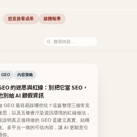
想直接看成果
媒體報導
GEO
內容策略
GEO 的迷思與紅線：別把它當 SEO，
也別給 AI 餵假資訊
做 GEO 最容易踩哪些坑？這篇整理三個常見
迷思，以及五條會汙染資訊環境的紅線做法，
並說明真正值得做的 GEO 是建立真實、結構
化、多平台一致的可信內容，讓 AI 更願意引
用你。