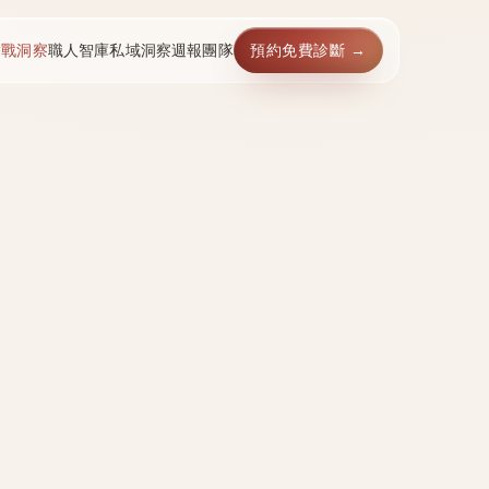
實戰洞察
職人智庫
私域洞察週報
團隊
預約免費診斷 →