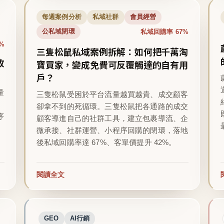
每週案例分析
私域社群
會員經營
私域回購率 67%
公私域閉環
%
三隻松鼠私域案例拆解：如何把千萬淘
收
寶買家，變成免費可反覆觸達的自有用
戶？
量
三隻松鼠受困於平台流量越買越貴、成交顧客
卻拿不到的死循環。三隻松鼠把各通路的成交
序
顧客導進自己的社群工具，建立包裹導流、企
微承接、社群運營、小程序回購的閉環，落地
後私域回購率達 67%、客單價提升 42%。
閱讀全文
GEO
AI行銷