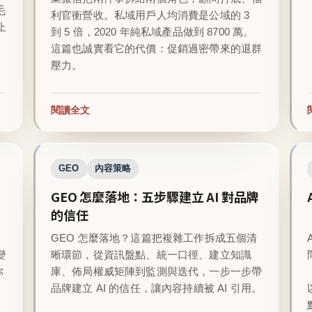
毛
利官衝營收。私域用戶人均消費是公域的 3
止
到 5 倍，2020 年純私域產品做到 8700 萬。
這篇也誠實看它的代價：促銷過密帶來的退群
壓力。
閱讀全文
GEO
內容策略
GEO 怎麼落地：五步驟建立 AI 對品牌
的信任
GEO 怎麼落地？這篇把複雜工作拆成五個清
變
晰環節，從資訊盤點、統一口徑、建立知識
你
庫、佈局權威矩陣到監測與迭代，一步一步帶
品牌建立 AI 的信任，讓內容持續被 AI 引用。