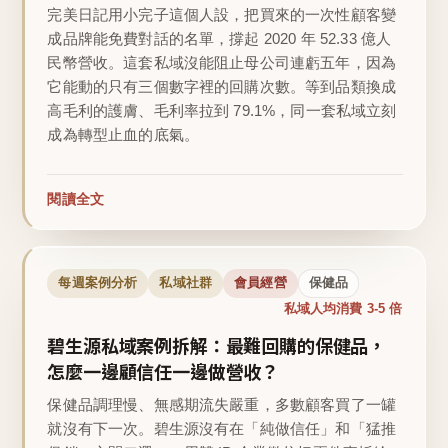
完美日記用小完子這個人設，把買來的一次性顧客變
成品牌能免費對話的名單，撐起 2020 年 52.33 億人
民幣營收。這套私域沒能阻止母公司連虧五年，因為
它能動的只有三個數字裡的回購次數。等到品類換成
高毛利的護膚、毛利率拉到 79.1%，同一套私域立刻
成為轉型止血的底氣。
閱讀全文
每週案例分析
私域社群
會員經營
保健品
私域人均消費 3-5 倍
碧生源私域案例拆解：最難回購的保健品，
怎麼一邊顧信任一邊做營收？
保健品調理慢、無感期流失嚴重，多數顧客買了一罐
就沒有下一次。碧生源沒有在「純做信任」和「猛推