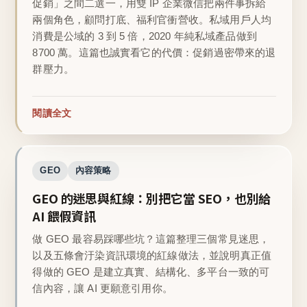
促銷」之間二選一，用雙 IP 企業微信把兩件事拆給
兩個角色，顧問打底、福利官衝營收。私域用戶人均
消費是公域的 3 到 5 倍，2020 年純私域產品做到
8700 萬。這篇也誠實看它的代價：促銷過密帶來的退
群壓力。
閱讀全文
GEO
內容策略
GEO 的迷思與紅線：別把它當 SEO，也別給
AI 餵假資訊
做 GEO 最容易踩哪些坑？這篇整理三個常見迷思，
以及五條會汙染資訊環境的紅線做法，並說明真正值
得做的 GEO 是建立真實、結構化、多平台一致的可
信內容，讓 AI 更願意引用你。