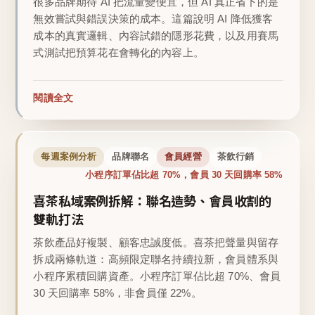
很多品牌期待 AI 把流量變便宜，但 AI 真正省下的是
無效嘗試與錯誤決策的成本。這篇說明 AI 降低獲客
成本的真實邏輯、內容試錯的隱形花費，以及用賽馬
式測試把預算花在會轉化的內容上。
閱讀全文
每週案例分析
品牌聯名
會員經營
茶飲行銷
小程序訂單佔比超 70%，會員 30 天回購率 58%
喜茶私域案例拆解：聯名造勢、會員收割的
雙軌打法
茶飲產品好複製、顧客忠誠度低。喜茶把聲量與留存
拆成兩條軌道：高頻限定聯名持續拉新，會員體系與
小程序累積回購資產。小程序訂單佔比超 70%、會員
30 天回購率 58%，非會員僅 22%。