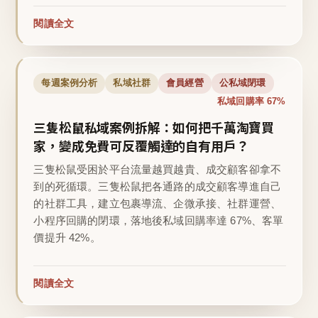
閱讀全文
每週案例分析
私域社群
會員經營
公私域閉環
私域回購率 67%
三隻松鼠私域案例拆解：如何把千萬淘寶買
家，變成免費可反覆觸達的自有用戶？
三隻松鼠受困於平台流量越買越貴、成交顧客卻拿不
到的死循環。三隻松鼠把各通路的成交顧客導進自己
的社群工具，建立包裹導流、企微承接、社群運營、
小程序回購的閉環，落地後私域回購率達 67%、客單
價提升 42%。
閱讀全文