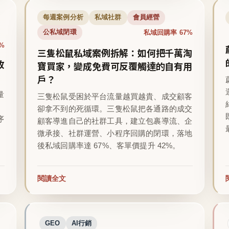
每週案例分析
私域社群
會員經營
私域回購率 67%
公私域閉環
%
三隻松鼠私域案例拆解：如何把千萬淘
收
寶買家，變成免費可反覆觸達的自有用
戶？
量
三隻松鼠受困於平台流量越買越貴、成交顧客
卻拿不到的死循環。三隻松鼠把各通路的成交
序
顧客導進自己的社群工具，建立包裹導流、企
微承接、社群運營、小程序回購的閉環，落地
後私域回購率達 67%、客單價提升 42%。
閱讀全文
GEO
AI行銷