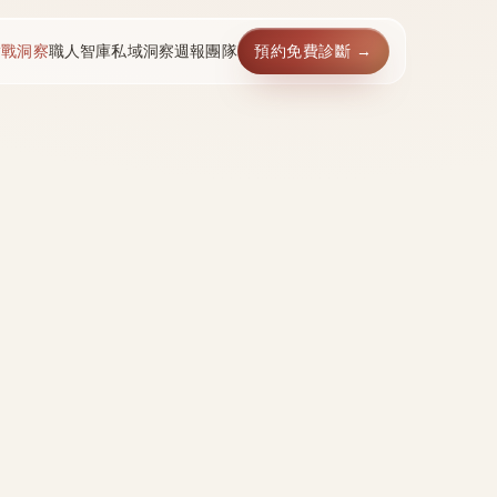
實戰洞察
職人智庫
私域洞察週報
團隊
預約免費診斷 →