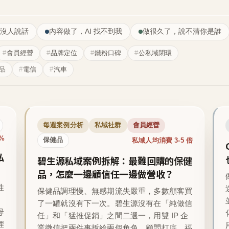
沒人說話
內容做了，AI 找不到我
做很久了，說不清你是誰
會員經營
品牌定位
鐵粉口碑
公私域閉環
品
電信
汽車
每週案例分析
私域社群
會員經營
1%
私域人均消費 3-5 倍
保健品
私
碧生源私域案例拆解：最難回購的保健
品，怎麼一邊顧信任一邊做營收？
性
保健品調理慢、無感期流失嚴重，多數顧客買
了一罐就沒有下一次。碧生源沒有在「純做信
母
任」和「猛推促銷」之間二選一，用雙 IP 企
裡
業微信把兩件事拆給兩個角色，顧問打底、福