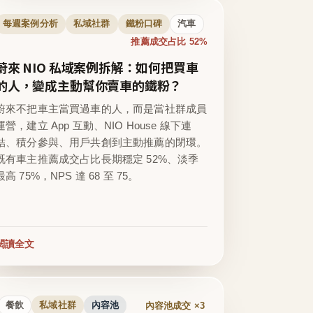
每週案例分析
私域社群
鐵粉口碑
汽車
推薦成交占比 52%
蔚來 NIO 私域案例拆解：如何把買車
的人，變成主動幫你賣車的鐵粉？
蔚來不把車主當買過車的人，而是當社群成員
運營，建立 App 互動、NIO House 線下連
結、積分參與、用戶共創到主動推薦的閉環。
既有車主推薦成交占比長期穩定 52%、淡季
最高 75%，NPS 達 68 至 75。
閱讀全文
內容池成交 ×3
餐飲
私域社群
內容池