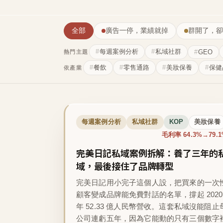
全部
廣告一停，業績就掉
群開了，卻
每週案例分析
私域社群
GEO
熱門主題
餐飲
零售通路
美妝保養
保健
依產業
每週案例分析
私域社群
KOP
美妝保養
毛利率 64.3%→79.
完美日記私域案例拆解：養了三年的
域，最後接住了品牌轉型
完美日記用小完子這個人設，把買來的一次
顧客變成品牌能免費對話的名單，撐起 2020
年 52.33 億人民幣營收。這套私域沒能阻止
公司連虧五年，因為它能動的只有三個數字