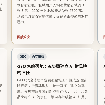
毛
利官衝營收。私域用戶人均消費是公域的 3
止
到 5 倍，2020 年純私域產品做到 8700 萬。
這篇也誠實看它的代價：促銷過密帶來的退群
壓力。
閱讀全文
GEO
內容策略
GEO 怎麼落地：五步驟建立 AI 對品牌
的信任
GEO 怎麼落地？這篇把複雜工作拆成五個清
變
晰環節，從資訊盤點、統一口徑、建立知識
你
庫、佈局權威矩陣到監測與迭代，一步一步帶
品牌建立 AI 的信任，讓內容持續被 AI 引用。