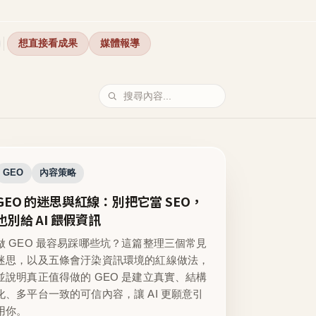
想直接看成果
媒體報導
GEO
內容策略
GEO 的迷思與紅線：別把它當 SEO，
也別給 AI 餵假資訊
做 GEO 最容易踩哪些坑？這篇整理三個常見
迷思，以及五條會汙染資訊環境的紅線做法，
並說明真正值得做的 GEO 是建立真實、結構
化、多平台一致的可信內容，讓 AI 更願意引
用你。