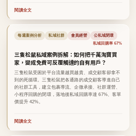
閱讀全文
每週案例分析
私域社群
會員經營
公私域閉環
私域回購率 67%
三隻松鼠私域案例拆解：如何把千萬淘寶買
家，變成免費可反覆觸達的自有用戶？
三隻松鼠受困於平台流量越買越貴、成交顧客卻拿不
到的死循環。三隻松鼠把各通路的成交顧客導進自己
的社群工具，建立包裹導流、企微承接、社群運營、
小程序回購的閉環，落地後私域回購率達 67%、客單
價提升 42%。
閱讀全文