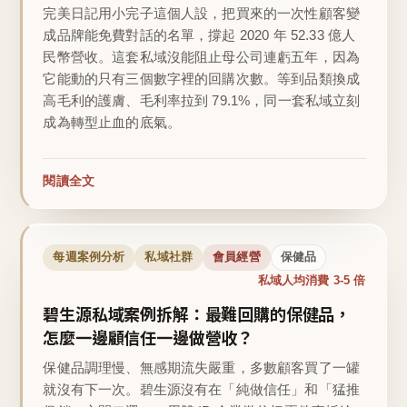
完美日記用小完子這個人設，把買來的一次性顧客變
成品牌能免費對話的名單，撐起 2020 年 52.33 億人
民幣營收。這套私域沒能阻止母公司連虧五年，因為
它能動的只有三個數字裡的回購次數。等到品類換成
高毛利的護膚、毛利率拉到 79.1%，同一套私域立刻
成為轉型止血的底氣。
閱讀全文
每週案例分析
私域社群
會員經營
保健品
私域人均消費 3-5 倍
碧生源私域案例拆解：最難回購的保健品，
怎麼一邊顧信任一邊做營收？
保健品調理慢、無感期流失嚴重，多數顧客買了一罐
就沒有下一次。碧生源沒有在「純做信任」和「猛推