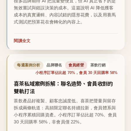
很多品牌期待 AI 把流量變便宜，但 AI 真正省下的是
無效嘗試與錯誤決策的成本。這篇說明 AI 降低獲客
成本的真實邏輯、內容試錯的隱形花費，以及用賽馬
式測試把預算花在會轉化的內容上。
閱讀全文
每週案例分析
品牌聯名
會員經營
茶飲行銷
小程序訂單佔比超 70%，會員 30 天回購率 58%
喜茶私域案例拆解：聯名造勢、會員收割的
雙軌打法
茶飲產品好複製、顧客忠誠度低。喜茶把聲量與留存
拆成兩條軌道：高頻限定聯名持續拉新，會員體系與
小程序累積回購資產。小程序訂單佔比超 70%、會員
30 天回購率 58%，非會員僅 22%。