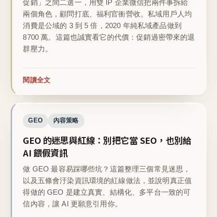
促銷」之間二選一，用雙 IP 企業微信把兩件事拆給
兩個角色，顧問打底、福利官衝營收。私域用戶人均
消費是公域的 3 到 5 倍，2020 年純私域產品做到
8700 萬。這篇也誠實看它的代價：促銷過密帶來的退
群壓力。
閱讀全文
GEO
內容策略
GEO 的迷思與紅線：別把它當 SEO，也別給
AI 餵假資訊
做 GEO 最容易踩哪些坑？這篇整理三個常見迷思，
以及五條會汙染資訊環境的紅線做法，並說明真正值
得做的 GEO 是建立真實、結構化、多平台一致的可
信內容，讓 AI 更願意引用你。