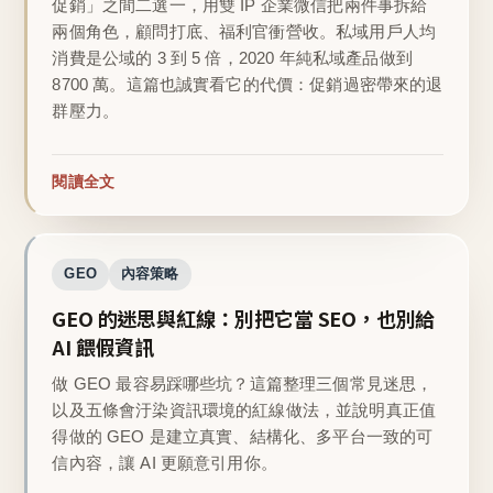
促銷」之間二選一，用雙 IP 企業微信把兩件事拆給
兩個角色，顧問打底、福利官衝營收。私域用戶人均
消費是公域的 3 到 5 倍，2020 年純私域產品做到
8700 萬。這篇也誠實看它的代價：促銷過密帶來的退
群壓力。
閱讀全文
GEO
內容策略
GEO 的迷思與紅線：別把它當 SEO，也別給
AI 餵假資訊
做 GEO 最容易踩哪些坑？這篇整理三個常見迷思，
以及五條會汙染資訊環境的紅線做法，並說明真正值
得做的 GEO 是建立真實、結構化、多平台一致的可
信內容，讓 AI 更願意引用你。