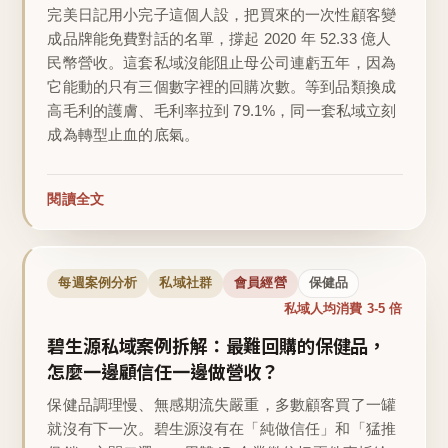
完美日記用小完子這個人設，把買來的一次性顧客變
成品牌能免費對話的名單，撐起 2020 年 52.33 億人
民幣營收。這套私域沒能阻止母公司連虧五年，因為
它能動的只有三個數字裡的回購次數。等到品類換成
高毛利的護膚、毛利率拉到 79.1%，同一套私域立刻
成為轉型止血的底氣。
閱讀全文
每週案例分析
私域社群
會員經營
保健品
私域人均消費 3-5 倍
碧生源私域案例拆解：最難回購的保健品，
怎麼一邊顧信任一邊做營收？
保健品調理慢、無感期流失嚴重，多數顧客買了一罐
就沒有下一次。碧生源沒有在「純做信任」和「猛推