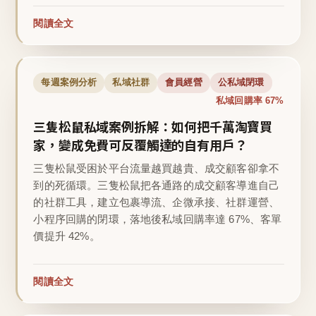
閱讀全文
每週案例分析
私域社群
會員經營
公私域閉環
私域回購率 67%
三隻松鼠私域案例拆解：如何把千萬淘寶買
家，變成免費可反覆觸達的自有用戶？
三隻松鼠受困於平台流量越買越貴、成交顧客卻拿不
到的死循環。三隻松鼠把各通路的成交顧客導進自己
的社群工具，建立包裹導流、企微承接、社群運營、
小程序回購的閉環，落地後私域回購率達 67%、客單
價提升 42%。
閱讀全文