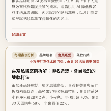
很多品牌期待 AI 把流量變便宜，但 AI 真正省下的是
無效嘗試與錯誤決策的成本。這篇說明 AI 降低獲客
成本的真實邏輯、內容試錯的隱形花費，以及用賽馬
式測試把預算花在會轉化的內容上。
閱讀全文
每週案例分析
品牌聯名
會員經營
茶飲行銷
小程序訂單佔比超 70%，會員 30 天回購率 58%
喜茶私域案例拆解：聯名造勢、會員收割的
雙軌打法
茶飲產品好複製、顧客忠誠度低。喜茶把聲量與留存
拆成兩條軌道：高頻限定聯名持續拉新，會員體系與
小程序累積回購資產。小程序訂單佔比超 70%、會員
30 天回購率 58%，非會員僅 22%。