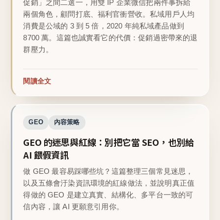
促銷」之間二選一，用雙 IP 企業微信把兩件事拆給
兩個角色，顧問打底、福利官衝營收。私域用戶人均
消費是公域的 3 到 5 倍，2020 年純私域產品做到
8700 萬。這篇也誠實看它的代價：促銷過密帶來的退
群壓力。
閱讀全文
GEO
內容策略
GEO 的迷思與紅線：別把它當 SEO，也別給
AI 餵假資訊
做 GEO 最容易踩哪些坑？這篇整理三個常見迷思，
以及五條會汙染資訊環境的紅線做法，並說明真正值
得做的 GEO 是建立真實、結構化、多平台一致的可
信內容，讓 AI 更願意引用你。