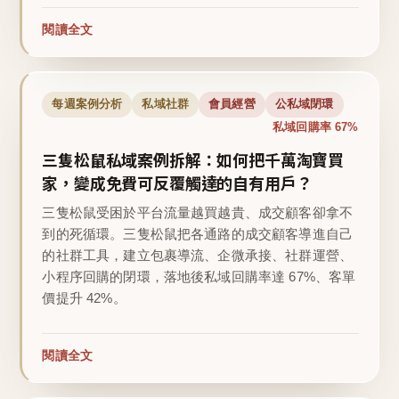
閱讀全文
每週案例分析
私域社群
會員經營
公私域閉環
私域回購率 67%
三隻松鼠私域案例拆解：如何把千萬淘寶買
家，變成免費可反覆觸達的自有用戶？
三隻松鼠受困於平台流量越買越貴、成交顧客卻拿不
到的死循環。三隻松鼠把各通路的成交顧客導進自己
的社群工具，建立包裹導流、企微承接、社群運營、
小程序回購的閉環，落地後私域回購率達 67%、客單
價提升 42%。
閱讀全文