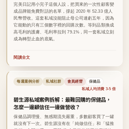
完美日記用小完子這個人設，把買來的一次性顧客變
成品牌能免費對話的名單，撐起 2020 年 52.33 億人
民幣營收。這套私域沒能阻止母公司連虧五年，因為
它能動的只有三個數字裡的回購次數。等到品類換成
高毛利的護膚、毛利率拉到 79.1%，同一套私域立刻
成為轉型止血的底氣。
閱讀全文
每週案例分析
私域社群
會員經營
保健品
私域人均消費 3-5 倍
碧生源私域案例拆解：最難回購的保健品，
怎麼一邊顧信任一邊做營收？
保健品調理慢、無感期流失嚴重，多數顧客買了一罐
就沒有下一次。碧生源沒有在「純做信任」和「猛推