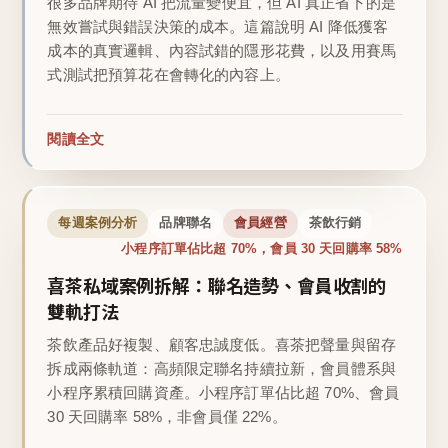
很多品牌期待 AI 把流量變便宜，但 AI 真正省下的是
無效嘗試與錯誤決策的成本。這篇說明 AI 降低獲客
成本的真實邏輯、內容試錯的隱形花費，以及用賽馬
式測試把預算花在會轉化的內容上。
閱讀全文
每週案例分析
品牌聯名
會員經營
茶飲行銷
小程序訂單佔比超 70%，會員 30 天回購率 58%
喜茶私域案例拆解：聯名造勢、會員收割的
雙軌打法
茶飲產品好複製、顧客忠誠度低。喜茶把聲量與留存
拆成兩條軌道：高頻限定聯名持續拉新，會員體系與
小程序累積回購資產。小程序訂單佔比超 70%、會員
30 天回購率 58%，非會員僅 22%。