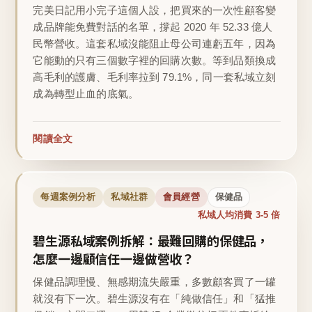
完美日記用小完子這個人設，把買來的一次性顧客變
成品牌能免費對話的名單，撐起 2020 年 52.33 億人
民幣營收。這套私域沒能阻止母公司連虧五年，因為
它能動的只有三個數字裡的回購次數。等到品類換成
高毛利的護膚、毛利率拉到 79.1%，同一套私域立刻
成為轉型止血的底氣。
閱讀全文
每週案例分析
私域社群
會員經營
保健品
私域人均消費 3-5 倍
碧生源私域案例拆解：最難回購的保健品，
怎麼一邊顧信任一邊做營收？
保健品調理慢、無感期流失嚴重，多數顧客買了一罐
就沒有下一次。碧生源沒有在「純做信任」和「猛推