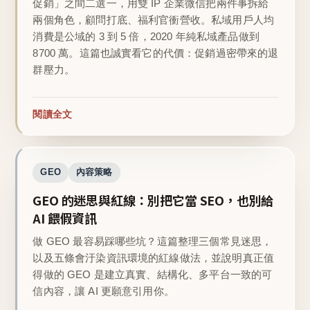
促銷」之間二選一，用雙 IP 企業微信把兩件事拆給
兩個角色，顧問打底、福利官衝營收。私域用戶人均
消費是公域的 3 到 5 倍，2020 年純私域產品做到
8700 萬。這篇也誠實看它的代價：促銷過密帶來的退
群壓力。
閱讀全文
GEO
內容策略
GEO 的迷思與紅線：別把它當 SEO，也別給
AI 餵假資訊
做 GEO 最容易踩哪些坑？這篇整理三個常見迷思，
以及五條會汙染資訊環境的紅線做法，並說明真正值
得做的 GEO 是建立真實、結構化、多平台一致的可
信內容，讓 AI 更願意引用你。