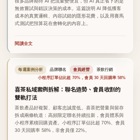
很多品牌期待 AI 把流量變便宜，但 AI 真正省下的是
無效嘗試與錯誤決策的成本。這篇說明 AI 降低獲客
成本的真實邏輯、內容試錯的隱形花費，以及用賽馬
式測試把預算花在會轉化的內容上。
閱讀全文
每週案例分析
品牌聯名
會員經營
茶飲行銷
小程序訂單佔比超 70%，會員 30 天回購率 58%
喜茶私域案例拆解：聯名造勢、會員收割的
雙軌打法
茶飲產品好複製、顧客忠誠度低。喜茶把聲量與留存
拆成兩條軌道：高頻限定聯名持續拉新，會員體系與
小程序累積回購資產。小程序訂單佔比超 70%、會員
30 天回購率 58%，非會員僅 22%。