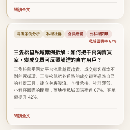
閱讀全文
每週案例分析
私域社群
會員經營
公私域閉環
私域回購率 67%
三隻松鼠私域案例拆解：如何把千萬淘寶買
家，變成免費可反覆觸達的自有用戶？
三隻松鼠受困於平台流量越買越貴、成交顧客卻拿不
到的死循環。三隻松鼠把各通路的成交顧客導進自己
的社群工具，建立包裹導流、企微承接、社群運營、
小程序回購的閉環，落地後私域回購率達 67%、客單
價提升 42%。
閱讀全文