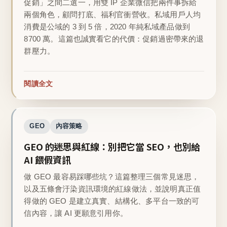
促銷」之間二選一，用雙 IP 企業微信把兩件事拆給
兩個角色，顧問打底、福利官衝營收。私域用戶人均
消費是公域的 3 到 5 倍，2020 年純私域產品做到
8700 萬。這篇也誠實看它的代價：促銷過密帶來的退
群壓力。
閱讀全文
GEO
內容策略
GEO 的迷思與紅線：別把它當 SEO，也別給
AI 餵假資訊
做 GEO 最容易踩哪些坑？這篇整理三個常見迷思，
以及五條會汙染資訊環境的紅線做法，並說明真正值
得做的 GEO 是建立真實、結構化、多平台一致的可
信內容，讓 AI 更願意引用你。