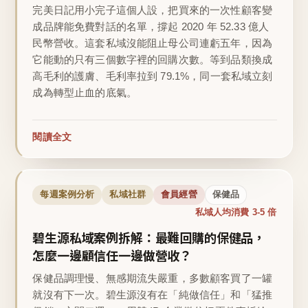
完美日記用小完子這個人設，把買來的一次性顧客變
成品牌能免費對話的名單，撐起 2020 年 52.33 億人
民幣營收。這套私域沒能阻止母公司連虧五年，因為
它能動的只有三個數字裡的回購次數。等到品類換成
高毛利的護膚、毛利率拉到 79.1%，同一套私域立刻
成為轉型止血的底氣。
閱讀全文
每週案例分析
私域社群
會員經營
保健品
私域人均消費 3-5 倍
碧生源私域案例拆解：最難回購的保健品，
怎麼一邊顧信任一邊做營收？
保健品調理慢、無感期流失嚴重，多數顧客買了一罐
就沒有下一次。碧生源沒有在「純做信任」和「猛推