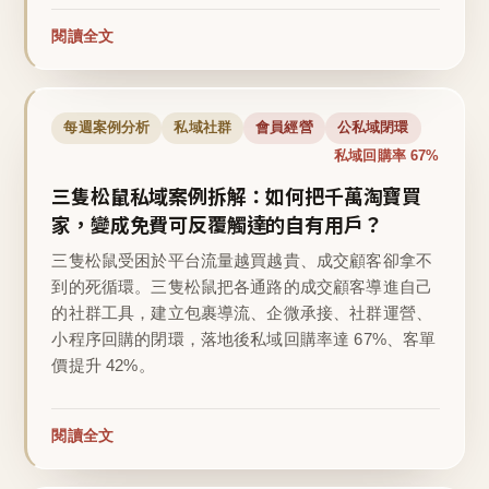
閱讀全文
每週案例分析
私域社群
會員經營
公私域閉環
私域回購率 67%
三隻松鼠私域案例拆解：如何把千萬淘寶買
家，變成免費可反覆觸達的自有用戶？
三隻松鼠受困於平台流量越買越貴、成交顧客卻拿不
到的死循環。三隻松鼠把各通路的成交顧客導進自己
的社群工具，建立包裹導流、企微承接、社群運營、
小程序回購的閉環，落地後私域回購率達 67%、客單
價提升 42%。
閱讀全文