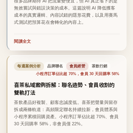
很多品牌期待 AI 把流量變便宜，但 AI 真正省下的是
無效嘗試與錯誤決策的成本。這篇說明 AI 降低獲客
成本的真實邏輯、內容試錯的隱形花費，以及用賽馬
式測試把預算花在會轉化的內容上。
閱讀全文
每週案例分析
品牌聯名
會員經營
茶飲行銷
小程序訂單佔比超 70%，會員 30 天回購率 58%
喜茶私域案例拆解：聯名造勢、會員收割的
雙軌打法
茶飲產品好複製、顧客忠誠度低。喜茶把聲量與留存
拆成兩條軌道：高頻限定聯名持續拉新，會員體系與
小程序累積回購資產。小程序訂單佔比超 70%、會員
30 天回購率 58%，非會員僅 22%。