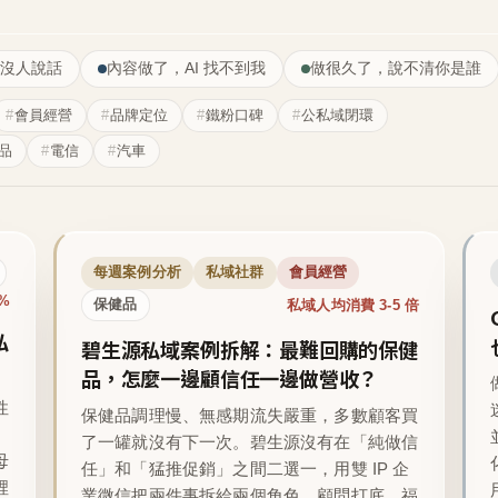
沒人說話
內容做了，AI 找不到我
做很久了，說不清你是誰
會員經營
品牌定位
鐵粉口碑
公私域閉環
品
電信
汽車
每週案例分析
私域社群
會員經營
1%
私域人均消費 3-5 倍
保健品
私
碧生源私域案例拆解：最難回購的保健
品，怎麼一邊顧信任一邊做營收？
性
保健品調理慢、無感期流失嚴重，多數顧客買
了一罐就沒有下一次。碧生源沒有在「純做信
母
任」和「猛推促銷」之間二選一，用雙 IP 企
裡
業微信把兩件事拆給兩個角色，顧問打底、福