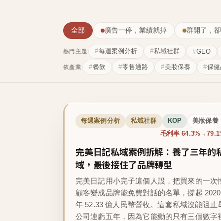
全部
廣告一停，業績就掉
群開了，卻
每週案例分析
私域社群
GEO
熱門主題
餐飲
零售通路
美妝保養
保健
依產業
每週案例分析
私域社群
KOP
美妝保養
毛利率 64.3%→79.
完美日記私域案例拆解：養了三年的
域，最後接住了品牌轉型
完美日記用小完子這個人設，把買來的一次
顧客變成品牌能免費對話的名單，撐起 2020
年 52.33 億人民幣營收。這套私域沒能阻止
公司連虧五年，因為它能動的只有三個數字