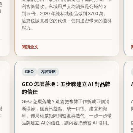
毛
利官衝營收。私域用戶人均消費是公域的 3
止
到 5 倍，2020 年純私域產品做到 8700 萬。
這篇也誠實看它的代價：促銷過密帶來的退群
壓力。
閱讀全文
GEO
內容策略
GEO 怎麼落地：五步驟建立 AI 對品牌
的信任
GEO 怎麼落地？這篇把複雜工作拆成五個清
變
晰環節，從資訊盤點、統一口徑、建立知識
你
庫、佈局權威矩陣到監測與迭代，一步一步帶
品牌建立 AI 的信任，讓內容持續被 AI 引用。