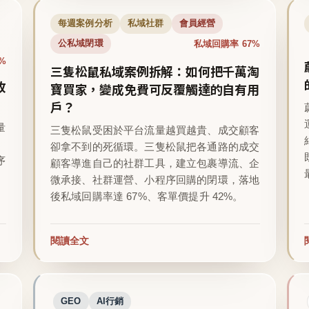
每週案例分析
私域社群
會員經營
私域回購率 67%
公私域閉環
%
三隻松鼠私域案例拆解：如何把千萬淘
收
寶買家，變成免費可反覆觸達的自有用
戶？
量
三隻松鼠受困於平台流量越買越貴、成交顧客
卻拿不到的死循環。三隻松鼠把各通路的成交
序
顧客導進自己的社群工具，建立包裹導流、企
微承接、社群運營、小程序回購的閉環，落地
後私域回購率達 67%、客單價提升 42%。
閱讀全文
GEO
AI行銷