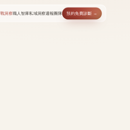
實戰洞察
職人智庫
私域洞察週報
團隊
預約免費診斷 →