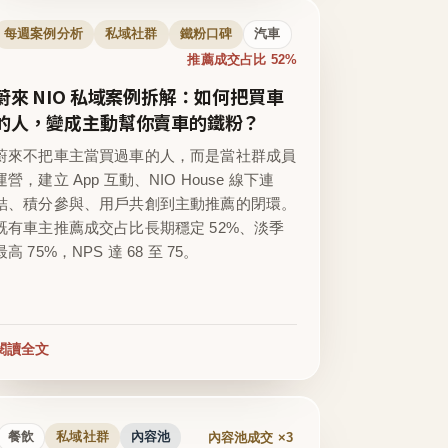
每週案例分析
私域社群
鐵粉口碑
汽車
推薦成交占比 52%
蔚來 NIO 私域案例拆解：如何把買車
的人，變成主動幫你賣車的鐵粉？
蔚來不把車主當買過車的人，而是當社群成員
運營，建立 App 互動、NIO House 線下連
結、積分參與、用戶共創到主動推薦的閉環。
既有車主推薦成交占比長期穩定 52%、淡季
最高 75%，NPS 達 68 至 75。
閱讀全文
內容池成交 ×3
餐飲
私域社群
內容池