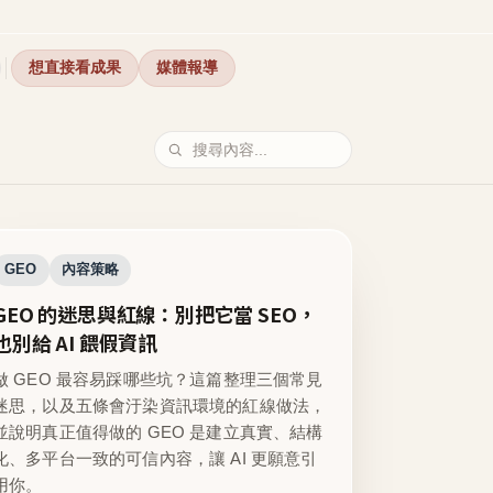
想直接看成果
媒體報導
GEO
內容策略
GEO 的迷思與紅線：別把它當 SEO，
也別給 AI 餵假資訊
做 GEO 最容易踩哪些坑？這篇整理三個常見
迷思，以及五條會汙染資訊環境的紅線做法，
並說明真正值得做的 GEO 是建立真實、結構
化、多平台一致的可信內容，讓 AI 更願意引
用你。