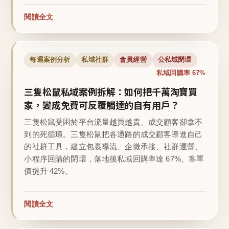
閱讀全文
每週案例分析
私域社群
會員經營
公私域閉環
私域回購率 67%
三隻松鼠私域案例拆解：如何把千萬淘寶買
家，變成免費可反覆觸達的自有用戶？
三隻松鼠受困於平台流量越買越貴、成交顧客卻拿不
到的死循環。三隻松鼠把各通路的成交顧客導進自己
的社群工具，建立包裹導流、企微承接、社群運營、
小程序回購的閉環，落地後私域回購率達 67%、客單
價提升 42%。
閱讀全文