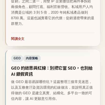
促銷」之間二選一，用雙 IP 企業微信把兩件事拆給
兩個角色，顧問打底、福利官衝營收。私域用戶人均
消費是公域的 3 到 5 倍，2020 年純私域產品做到
8700 萬。這篇也誠實看它的代價：促銷過密帶來的退
群壓力。
閱讀全文
GEO
內容策略
GEO 的迷思與紅線：別把它當 SEO，也別給
AI 餵假資訊
做 GEO 最容易踩哪些坑？這篇整理三個常見迷思，
以及五條會汙染資訊環境的紅線做法，並說明真正值
得做的 GEO 是建立真實、結構化、多平台一致的可
信內容，讓 AI 更願意引用你。