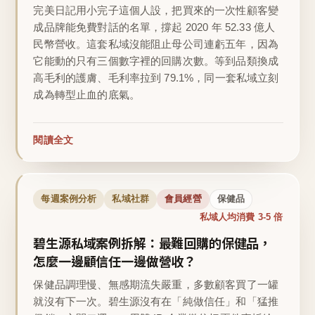
完美日記用小完子這個人設，把買來的一次性顧客變
成品牌能免費對話的名單，撐起 2020 年 52.33 億人
民幣營收。這套私域沒能阻止母公司連虧五年，因為
它能動的只有三個數字裡的回購次數。等到品類換成
高毛利的護膚、毛利率拉到 79.1%，同一套私域立刻
成為轉型止血的底氣。
閱讀全文
每週案例分析
私域社群
會員經營
保健品
私域人均消費 3-5 倍
碧生源私域案例拆解：最難回購的保健品，
怎麼一邊顧信任一邊做營收？
保健品調理慢、無感期流失嚴重，多數顧客買了一罐
就沒有下一次。碧生源沒有在「純做信任」和「猛推