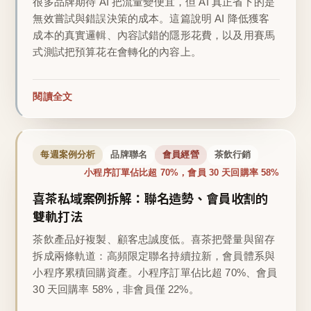
很多品牌期待 AI 把流量變便宜，但 AI 真正省下的是
無效嘗試與錯誤決策的成本。這篇說明 AI 降低獲客
成本的真實邏輯、內容試錯的隱形花費，以及用賽馬
式測試把預算花在會轉化的內容上。
閱讀全文
每週案例分析
品牌聯名
會員經營
茶飲行銷
小程序訂單佔比超 70%，會員 30 天回購率 58%
喜茶私域案例拆解：聯名造勢、會員收割的
雙軌打法
茶飲產品好複製、顧客忠誠度低。喜茶把聲量與留存
拆成兩條軌道：高頻限定聯名持續拉新，會員體系與
小程序累積回購資產。小程序訂單佔比超 70%、會員
30 天回購率 58%，非會員僅 22%。