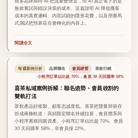
很多品牌期待 AI 把流量變便宜，但 AI 真正省下的是
無效嘗試與錯誤決策的成本。這篇說明 AI 降低獲客
成本的真實邏輯、內容試錯的隱形花費，以及用賽馬
式測試把預算花在會轉化的內容上。
閱讀全文
每週案例分析
品牌聯名
會員經營
茶飲行銷
小程序訂單佔比超 70%，會員 30 天回購率 58%
喜茶私域案例拆解：聯名造勢、會員收割的
雙軌打法
茶飲產品好複製、顧客忠誠度低。喜茶把聲量與留存
拆成兩條軌道：高頻限定聯名持續拉新，會員體系與
小程序累積回購資產。小程序訂單佔比超 70%、會員
30 天回購率 58%，非會員僅 22%。