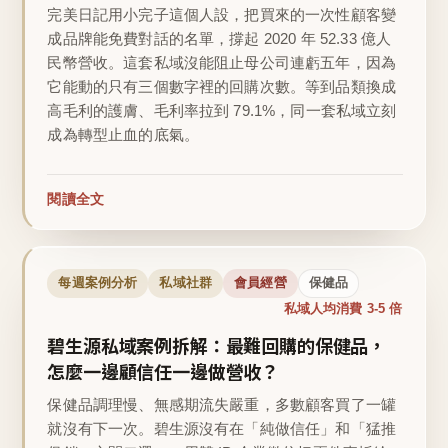
完美日記用小完子這個人設，把買來的一次性顧客變
成品牌能免費對話的名單，撐起 2020 年 52.33 億人
民幣營收。這套私域沒能阻止母公司連虧五年，因為
它能動的只有三個數字裡的回購次數。等到品類換成
高毛利的護膚、毛利率拉到 79.1%，同一套私域立刻
成為轉型止血的底氣。
閱讀全文
每週案例分析
私域社群
會員經營
保健品
私域人均消費 3-5 倍
碧生源私域案例拆解：最難回購的保健品，
怎麼一邊顧信任一邊做營收？
保健品調理慢、無感期流失嚴重，多數顧客買了一罐
就沒有下一次。碧生源沒有在「純做信任」和「猛推