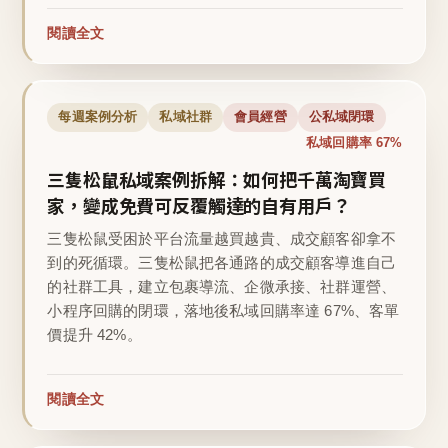
閱讀全文
每週案例分析
私域社群
會員經營
公私域閉環
私域回購率 67%
三隻松鼠私域案例拆解：如何把千萬淘寶買
家，變成免費可反覆觸達的自有用戶？
三隻松鼠受困於平台流量越買越貴、成交顧客卻拿不
到的死循環。三隻松鼠把各通路的成交顧客導進自己
的社群工具，建立包裹導流、企微承接、社群運營、
小程序回購的閉環，落地後私域回購率達 67%、客單
價提升 42%。
閱讀全文