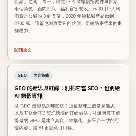
促銷」之間二選一，用雙 IP 企業微信把兩件事拆給
兩個角色，顧問打底、福利官衝營收。私域用戶人均
消費是公域的 3 到 5 倍，2020 年純私域產品做到
8700 萬。這篇也誠實看它的代價：促銷過密帶來的退
群壓力。
閱讀全文
GEO
內容策略
GEO 的迷思與紅線：別把它當 SEO，也別給
AI 餵假資訊
做 GEO 最容易踩哪些坑？這篇整理三個常見迷思，
以及五條會汙染資訊環境的紅線做法，並說明真正值
得做的 GEO 是建立真實、結構化、多平台一致的可
信內容，讓 AI 更願意引用你。