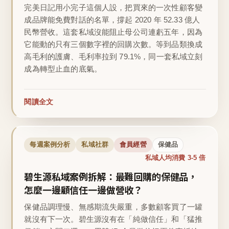
完美日記用小完子這個人設，把買來的一次性顧客變
成品牌能免費對話的名單，撐起 2020 年 52.33 億人
民幣營收。這套私域沒能阻止母公司連虧五年，因為
它能動的只有三個數字裡的回購次數。等到品類換成
高毛利的護膚、毛利率拉到 79.1%，同一套私域立刻
成為轉型止血的底氣。
閱讀全文
每週案例分析
私域社群
會員經營
保健品
私域人均消費 3-5 倍
碧生源私域案例拆解：最難回購的保健品，
怎麼一邊顧信任一邊做營收？
保健品調理慢、無感期流失嚴重，多數顧客買了一罐
就沒有下一次。碧生源沒有在「純做信任」和「猛推