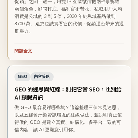
促銷」之間二選一，用雙 IP 企業微信把兩件事拆給
兩個角色，顧問打底、福利官衝營收。私域用戶人均
消費是公域的 3 到 5 倍，2020 年純私域產品做到
8700 萬。這篇也誠實看它的代價：促銷過密帶來的退
群壓力。
閱讀全文
GEO
內容策略
GEO 的迷思與紅線：別把它當 SEO，也別給
AI 餵假資訊
做 GEO 最容易踩哪些坑？這篇整理三個常見迷思，
以及五條會汙染資訊環境的紅線做法，並說明真正值
得做的 GEO 是建立真實、結構化、多平台一致的可
信內容，讓 AI 更願意引用你。