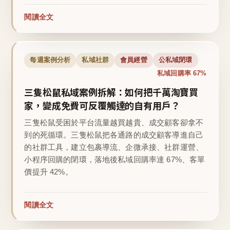
閱讀全文
每週案例分析
私域社群
會員經營
公私域閉環
私域回購率 67%
三隻松鼠私域案例拆解：如何把千萬淘寶買
家，變成免費可反覆觸達的自有用戶？
三隻松鼠受困於平台流量越買越貴、成交顧客卻拿不
到的死循環。三隻松鼠把各通路的成交顧客導進自己
的社群工具，建立包裹導流、企微承接、社群運營、
小程序回購的閉環，落地後私域回購率達 67%、客單
價提升 42%。
閱讀全文