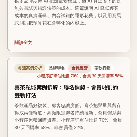
很多品牌期待 AI 把流量變便宜，但 AI 真正省下的是
無效嘗試與錯誤決策的成本。這篇說明 AI 降低獲客
成本的真實邏輯、內容試錯的隱形花費，以及用賽馬
式測試把預算花在會轉化的內容上。
閱讀全文
每週案例分析
品牌聯名
會員經營
茶飲行銷
小程序訂單佔比超 70%，會員 30 天回購率 58%
喜茶私域案例拆解：聯名造勢、會員收割的
雙軌打法
茶飲產品好複製、顧客忠誠度低。喜茶把聲量與留存
拆成兩條軌道：高頻限定聯名持續拉新，會員體系與
小程序累積回購資產。小程序訂單佔比超 70%、會員
30 天回購率 58%，非會員僅 22%。