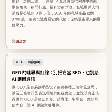
促銷」之間二選一，用雙 IP 企業微信把兩件事拆給
兩個角色，顧問打底、福利官衝營收。私域用戶人均
消費是公域的 3 到 5 倍，2020 年純私域產品做到
8700 萬。這篇也誠實看它的代價：促銷過密帶來的退
群壓力。
閱讀全文
GEO
內容策略
GEO 的迷思與紅線：別把它當 SEO，也別給
AI 餵假資訊
做 GEO 最容易踩哪些坑？這篇整理三個常見迷思，
以及五條會汙染資訊環境的紅線做法，並說明真正值
得做的 GEO 是建立真實、結構化、多平台一致的可
信內容，讓 AI 更願意引用你。