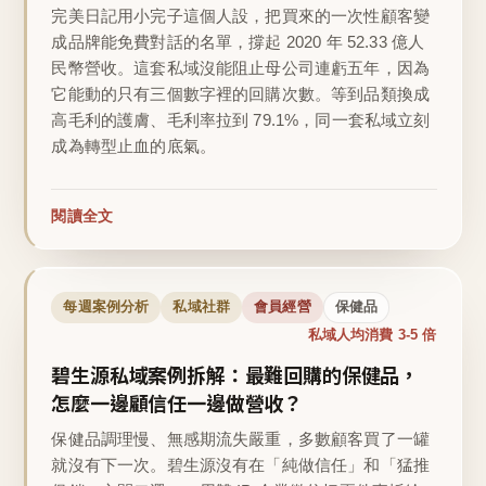
完美日記用小完子這個人設，把買來的一次性顧客變
成品牌能免費對話的名單，撐起 2020 年 52.33 億人
民幣營收。這套私域沒能阻止母公司連虧五年，因為
它能動的只有三個數字裡的回購次數。等到品類換成
高毛利的護膚、毛利率拉到 79.1%，同一套私域立刻
成為轉型止血的底氣。
閱讀全文
每週案例分析
私域社群
會員經營
保健品
私域人均消費 3-5 倍
碧生源私域案例拆解：最難回購的保健品，
怎麼一邊顧信任一邊做營收？
保健品調理慢、無感期流失嚴重，多數顧客買了一罐
就沒有下一次。碧生源沒有在「純做信任」和「猛推