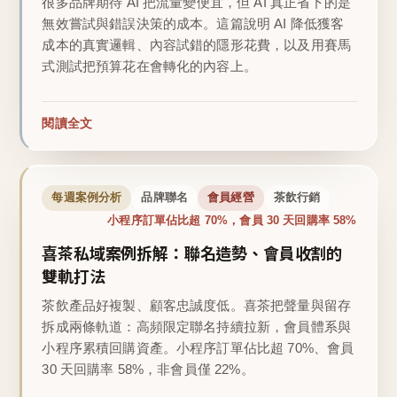
很多品牌期待 AI 把流量變便宜，但 AI 真正省下的是
無效嘗試與錯誤決策的成本。這篇說明 AI 降低獲客
成本的真實邏輯、內容試錯的隱形花費，以及用賽馬
式測試把預算花在會轉化的內容上。
閱讀全文
每週案例分析
品牌聯名
會員經營
茶飲行銷
小程序訂單佔比超 70%，會員 30 天回購率 58%
喜茶私域案例拆解：聯名造勢、會員收割的
雙軌打法
茶飲產品好複製、顧客忠誠度低。喜茶把聲量與留存
拆成兩條軌道：高頻限定聯名持續拉新，會員體系與
小程序累積回購資產。小程序訂單佔比超 70%、會員
30 天回購率 58%，非會員僅 22%。