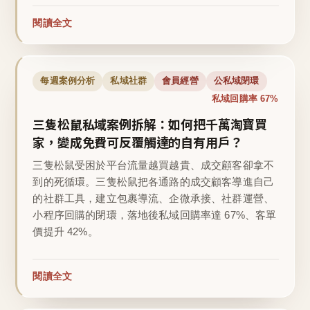
閱讀全文
每週案例分析
私域社群
會員經營
公私域閉環
私域回購率 67%
三隻松鼠私域案例拆解：如何把千萬淘寶買
家，變成免費可反覆觸達的自有用戶？
三隻松鼠受困於平台流量越買越貴、成交顧客卻拿不
到的死循環。三隻松鼠把各通路的成交顧客導進自己
的社群工具，建立包裹導流、企微承接、社群運營、
小程序回購的閉環，落地後私域回購率達 67%、客單
價提升 42%。
閱讀全文