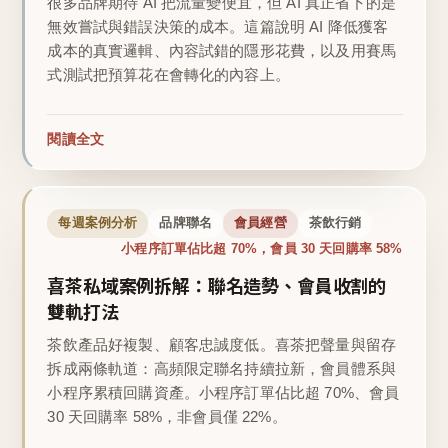
很多品牌期待 AI 把流量變便宜，但 AI 真正省下的是
無效嘗試與錯誤決策的成本。這篇說明 AI 降低獲客
成本的真實邏輯、內容試錯的隱形花費，以及用賽馬
式測試把預算花在會轉化的內容上。
閱讀全文
每週案例分析
品牌聯名
會員經營
茶飲行銷
小程序訂單佔比超 70%，會員 30 天回購率 58%
喜茶私域案例拆解：聯名造勢、會員收割的
雙軌打法
茶飲產品好複製、顧客忠誠度低。喜茶把聲量與留存
拆成兩條軌道：高頻限定聯名持續拉新，會員體系與
小程序累積回購資產。小程序訂單佔比超 70%、會員
30 天回購率 58%，非會員僅 22%。