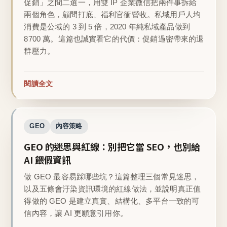
促銷」之間二選一，用雙 IP 企業微信把兩件事拆給
兩個角色，顧問打底、福利官衝營收。私域用戶人均
消費是公域的 3 到 5 倍，2020 年純私域產品做到
8700 萬。這篇也誠實看它的代價：促銷過密帶來的退
群壓力。
閱讀全文
GEO
內容策略
GEO 的迷思與紅線：別把它當 SEO，也別給
AI 餵假資訊
做 GEO 最容易踩哪些坑？這篇整理三個常見迷思，
以及五條會汙染資訊環境的紅線做法，並說明真正值
得做的 GEO 是建立真實、結構化、多平台一致的可
信內容，讓 AI 更願意引用你。