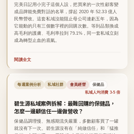
完美日記用小完子這個人設，把買來的一次性顧客變
成品牌能免費對話的名單，撐起 2020 年 52.33 億人
民幣營收。這套私域沒能阻止母公司連虧五年，因為
它能動的只有三個數字裡的回購次數。等到品類換成
高毛利的護膚、毛利率拉到 79.1%，同一套私域立刻
成為轉型止血的底氣。
閱讀全文
每週案例分析
私域社群
會員經營
保健品
私域人均消費 3-5 倍
碧生源私域案例拆解：最難回購的保健品，
怎麼一邊顧信任一邊做營收？
保健品調理慢、無感期流失嚴重，多數顧客買了一罐
就沒有下一次。碧生源沒有在「純做信任」和「猛推