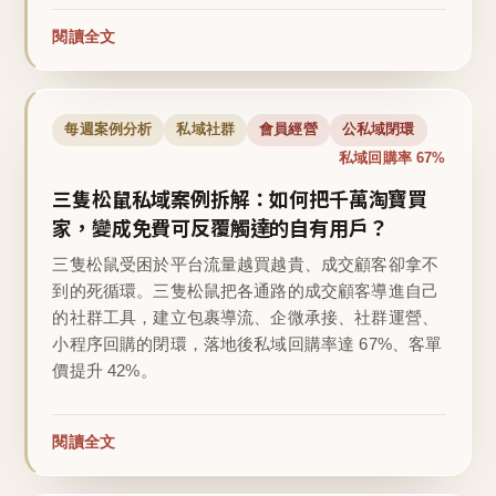
閱讀全文
每週案例分析
私域社群
會員經營
公私域閉環
私域回購率 67%
三隻松鼠私域案例拆解：如何把千萬淘寶買
家，變成免費可反覆觸達的自有用戶？
三隻松鼠受困於平台流量越買越貴、成交顧客卻拿不
到的死循環。三隻松鼠把各通路的成交顧客導進自己
的社群工具，建立包裹導流、企微承接、社群運營、
小程序回購的閉環，落地後私域回購率達 67%、客單
價提升 42%。
閱讀全文