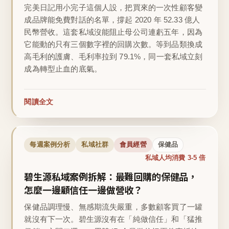
完美日記用小完子這個人設，把買來的一次性顧客變
成品牌能免費對話的名單，撐起 2020 年 52.33 億人
民幣營收。這套私域沒能阻止母公司連虧五年，因為
它能動的只有三個數字裡的回購次數。等到品類換成
高毛利的護膚、毛利率拉到 79.1%，同一套私域立刻
成為轉型止血的底氣。
閱讀全文
每週案例分析
私域社群
會員經營
保健品
私域人均消費 3-5 倍
碧生源私域案例拆解：最難回購的保健品，
怎麼一邊顧信任一邊做營收？
保健品調理慢、無感期流失嚴重，多數顧客買了一罐
就沒有下一次。碧生源沒有在「純做信任」和「猛推