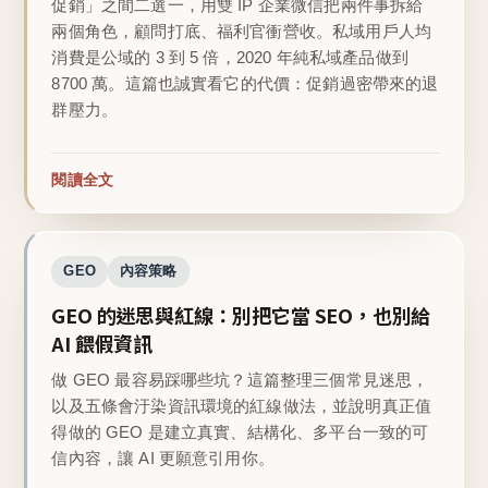
促銷」之間二選一，用雙 IP 企業微信把兩件事拆給
兩個角色，顧問打底、福利官衝營收。私域用戶人均
消費是公域的 3 到 5 倍，2020 年純私域產品做到
8700 萬。這篇也誠實看它的代價：促銷過密帶來的退
群壓力。
閱讀全文
GEO
內容策略
GEO 的迷思與紅線：別把它當 SEO，也別給
AI 餵假資訊
做 GEO 最容易踩哪些坑？這篇整理三個常見迷思，
以及五條會汙染資訊環境的紅線做法，並說明真正值
得做的 GEO 是建立真實、結構化、多平台一致的可
信內容，讓 AI 更願意引用你。