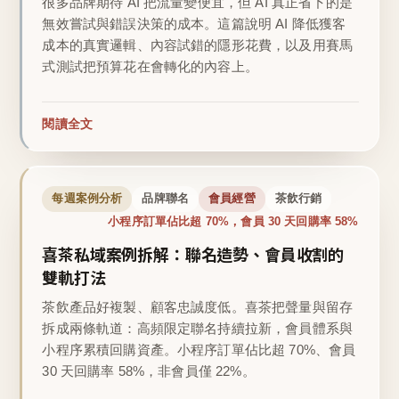
很多品牌期待 AI 把流量變便宜，但 AI 真正省下的是
無效嘗試與錯誤決策的成本。這篇說明 AI 降低獲客
成本的真實邏輯、內容試錯的隱形花費，以及用賽馬
式測試把預算花在會轉化的內容上。
閱讀全文
每週案例分析
品牌聯名
會員經營
茶飲行銷
小程序訂單佔比超 70%，會員 30 天回購率 58%
喜茶私域案例拆解：聯名造勢、會員收割的
雙軌打法
茶飲產品好複製、顧客忠誠度低。喜茶把聲量與留存
拆成兩條軌道：高頻限定聯名持續拉新，會員體系與
小程序累積回購資產。小程序訂單佔比超 70%、會員
30 天回購率 58%，非會員僅 22%。