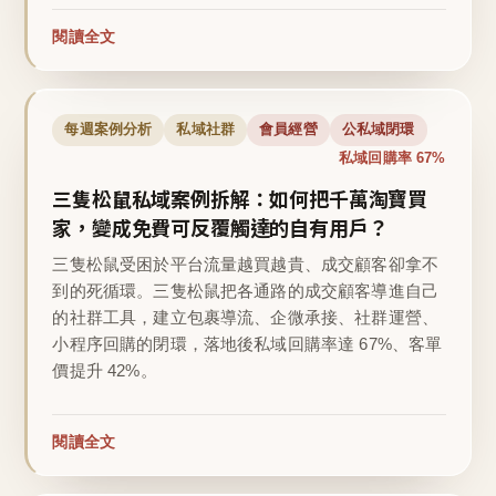
閱讀全文
每週案例分析
私域社群
會員經營
公私域閉環
私域回購率 67%
三隻松鼠私域案例拆解：如何把千萬淘寶買
家，變成免費可反覆觸達的自有用戶？
三隻松鼠受困於平台流量越買越貴、成交顧客卻拿不
到的死循環。三隻松鼠把各通路的成交顧客導進自己
的社群工具，建立包裹導流、企微承接、社群運營、
小程序回購的閉環，落地後私域回購率達 67%、客單
價提升 42%。
閱讀全文