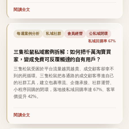
閱讀全文
每週案例分析
私域社群
會員經營
公私域閉環
私域回購率 67%
三隻松鼠私域案例拆解：如何把千萬淘寶買
家，變成免費可反覆觸達的自有用戶？
三隻松鼠受困於平台流量越買越貴、成交顧客卻拿不
到的死循環。三隻松鼠把各通路的成交顧客導進自己
的社群工具，建立包裹導流、企微承接、社群運營、
小程序回購的閉環，落地後私域回購率達 67%、客單
價提升 42%。
閱讀全文