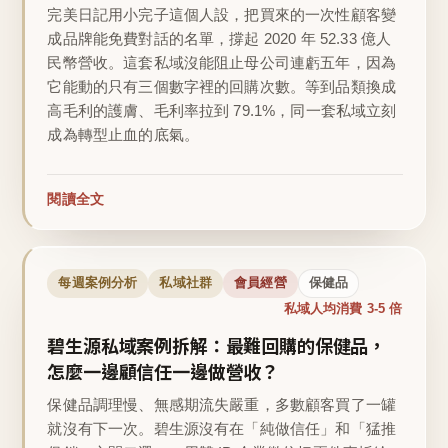
完美日記用小完子這個人設，把買來的一次性顧客變
成品牌能免費對話的名單，撐起 2020 年 52.33 億人
民幣營收。這套私域沒能阻止母公司連虧五年，因為
它能動的只有三個數字裡的回購次數。等到品類換成
高毛利的護膚、毛利率拉到 79.1%，同一套私域立刻
成為轉型止血的底氣。
閱讀全文
每週案例分析
私域社群
會員經營
保健品
私域人均消費 3-5 倍
碧生源私域案例拆解：最難回購的保健品，
怎麼一邊顧信任一邊做營收？
保健品調理慢、無感期流失嚴重，多數顧客買了一罐
就沒有下一次。碧生源沒有在「純做信任」和「猛推