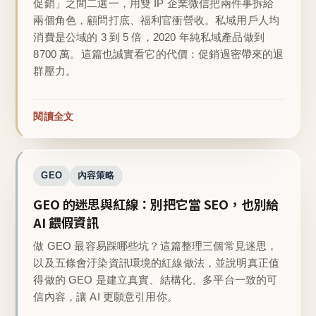
促銷」之間二選一，用雙 IP 企業微信把兩件事拆給
兩個角色，顧問打底、福利官衝營收。私域用戶人均
消費是公域的 3 到 5 倍，2020 年純私域產品做到
8700 萬。這篇也誠實看它的代價：促銷過密帶來的退
群壓力。
閱讀全文
GEO
內容策略
GEO 的迷思與紅線：別把它當 SEO，也別給
AI 餵假資訊
做 GEO 最容易踩哪些坑？這篇整理三個常見迷思，
以及五條會汙染資訊環境的紅線做法，並說明真正值
得做的 GEO 是建立真實、結構化、多平台一致的可
信內容，讓 AI 更願意引用你。