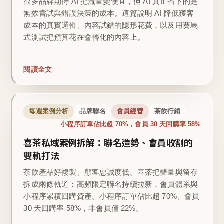
很多品牌期待 AI 把流量變便宜，但 AI 真正省下的是
無效嘗試與錯誤決策的成本。這篇說明 AI 降低獲客
成本的真實邏輯、內容試錯的隱形花費，以及用賽馬
式測試把預算花在會轉化的內容上。
閱讀全文
每週案例分析
品牌聯名
會員經營
茶飲行銷
小程序訂單佔比超 70%，會員 30 天回購率 58%
喜茶私域案例拆解：聯名造勢、會員收割的
雙軌打法
茶飲產品好複製、顧客忠誠度低。喜茶把聲量與留存
拆成兩條軌道：高頻限定聯名持續拉新，會員體系與
小程序累積回購資產。小程序訂單佔比超 70%、會員
30 天回購率 58%，非會員僅 22%。