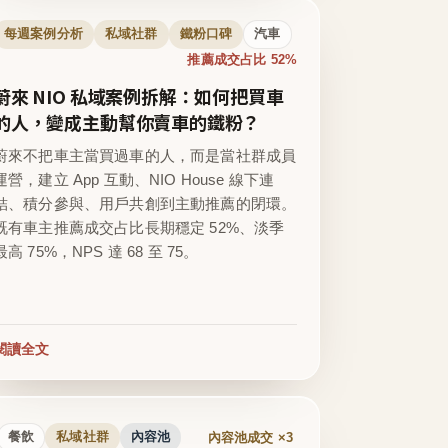
每週案例分析
私域社群
鐵粉口碑
汽車
推薦成交占比 52%
蔚來 NIO 私域案例拆解：如何把買車
的人，變成主動幫你賣車的鐵粉？
蔚來不把車主當買過車的人，而是當社群成員
運營，建立 App 互動、NIO House 線下連
結、積分參與、用戶共創到主動推薦的閉環。
既有車主推薦成交占比長期穩定 52%、淡季
最高 75%，NPS 達 68 至 75。
閱讀全文
內容池成交 ×3
餐飲
私域社群
內容池