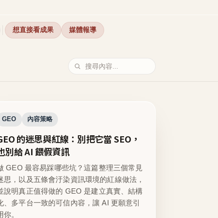
想直接看成果
媒體報導
GEO
內容策略
GEO 的迷思與紅線：別把它當 SEO，
也別給 AI 餵假資訊
做 GEO 最容易踩哪些坑？這篇整理三個常見
迷思，以及五條會汙染資訊環境的紅線做法，
並說明真正值得做的 GEO 是建立真實、結構
化、多平台一致的可信內容，讓 AI 更願意引
用你。