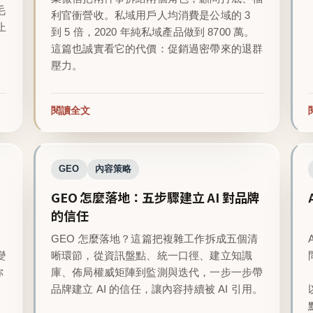
毛
利官衝營收。私域用戶人均消費是公域的 3
止
到 5 倍，2020 年純私域產品做到 8700 萬。
這篇也誠實看它的代價：促銷過密帶來的退群
壓力。
閱讀全文
GEO
內容策略
GEO 怎麼落地：五步驟建立 AI 對品牌
的信任
GEO 怎麼落地？這篇把複雜工作拆成五個清
變
晰環節，從資訊盤點、統一口徑、建立知識
你
庫、佈局權威矩陣到監測與迭代，一步一步帶
品牌建立 AI 的信任，讓內容持續被 AI 引用。