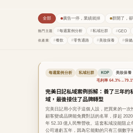
全部
廣告一停，業績就掉
群開了，卻
每週案例分析
私域社群
GEO
熱門主題
餐飲
零售通路
美妝保養
保健
依產業
每週案例分析
私域社群
KOP
美妝保養
毛利率 64.3%→79.
完美日記私域案例拆解：養了三年的
域，最後接住了品牌轉型
完美日記用小完子這個人設，把買來的一次
顧客變成品牌能免費對話的名單，撐起 2020
年 52.33 億人民幣營收。這套私域沒能阻止
公司連虧五年，因為它能動的只有三個數字