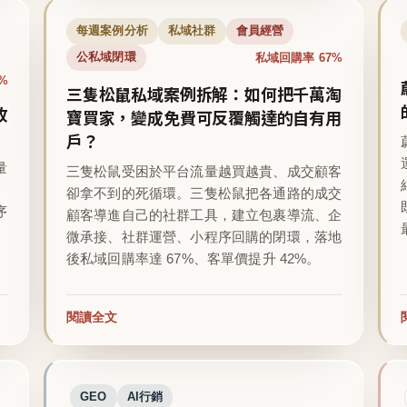
每週案例分析
私域社群
會員經營
私域回購率 67%
公私域閉環
%
三隻松鼠私域案例拆解：如何把千萬淘
收
寶買家，變成免費可反覆觸達的自有用
戶？
量
三隻松鼠受困於平台流量越買越貴、成交顧客
卻拿不到的死循環。三隻松鼠把各通路的成交
序
顧客導進自己的社群工具，建立包裹導流、企
微承接、社群運營、小程序回購的閉環，落地
後私域回購率達 67%、客單價提升 42%。
閱讀全文
GEO
AI行銷