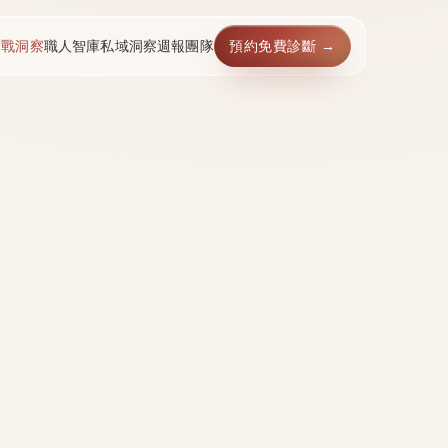
實戰洞察
職人智庫
私域洞察週報
團隊
預約免費診斷 →