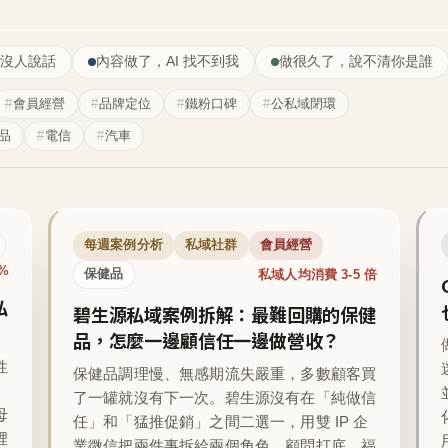
沒人說話
內容做了，AI 找不到我
做很久了，說不清你是誰
會員經營
品牌定位
鐵粉口碑
公私域閉環
品
電信
汽車
每週案例分析
私域社群
會員經營
1%
私域人均消費 3-5 倍
保健品
私
碧生源私域案例拆解：最難回購的保健
品，怎麼一邊顧信任一邊做營收？
性
保健品調理慢、無感期流失嚴重，多數顧客買
了一罐就沒有下一次。碧生源沒有在「純做信
母
任」和「猛推促銷」之間二選一，用雙 IP 企
裡
業微信把兩件事拆給兩個角色，顧問打底、福