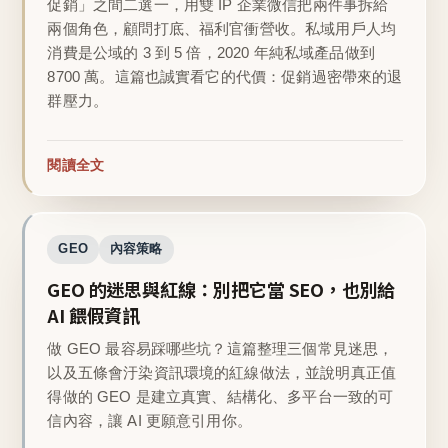
促銷」之間二選一，用雙 IP 企業微信把兩件事拆給
兩個角色，顧問打底、福利官衝營收。私域用戶人均
消費是公域的 3 到 5 倍，2020 年純私域產品做到
8700 萬。這篇也誠實看它的代價：促銷過密帶來的退
群壓力。
閱讀全文
GEO
內容策略
GEO 的迷思與紅線：別把它當 SEO，也別給
AI 餵假資訊
做 GEO 最容易踩哪些坑？這篇整理三個常見迷思，
以及五條會汙染資訊環境的紅線做法，並說明真正值
得做的 GEO 是建立真實、結構化、多平台一致的可
信內容，讓 AI 更願意引用你。