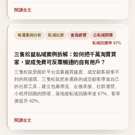
閱讀全文
每週案例分析
私域社群
會員經營
公私域閉環
私域回購率 67%
三隻松鼠私域案例拆解：如何把千萬淘寶買
家，變成免費可反覆觸達的自有用戶？
三隻松鼠受困於平台流量越買越貴、成交顧客卻拿不
到的死循環。三隻松鼠把各通路的成交顧客導進自己
的社群工具，建立包裹導流、企微承接、社群運營、
小程序回購的閉環，落地後私域回購率達 67%、客單
價提升 42%。
閱讀全文