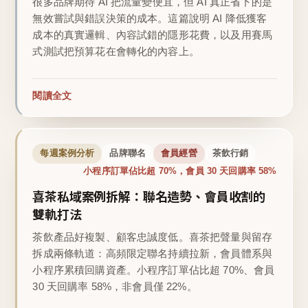
很多品牌期待 AI 把流量變便宜，但 AI 真正省下的是
無效嘗試與錯誤決策的成本。這篇說明 AI 降低獲客
成本的真實邏輯、內容試錯的隱形花費，以及用賽馬
式測試把預算花在會轉化的內容上。
閱讀全文
每週案例分析
品牌聯名
會員經營
茶飲行銷
小程序訂單佔比超 70%，會員 30 天回購率 58%
喜茶私域案例拆解：聯名造勢、會員收割的
雙軌打法
茶飲產品好複製、顧客忠誠度低。喜茶把聲量與留存
拆成兩條軌道：高頻限定聯名持續拉新，會員體系與
小程序累積回購資產。小程序訂單佔比超 70%、會員
30 天回購率 58%，非會員僅 22%。