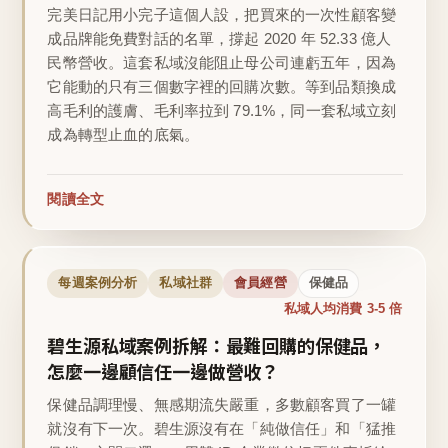
完美日記用小完子這個人設，把買來的一次性顧客變
成品牌能免費對話的名單，撐起 2020 年 52.33 億人
民幣營收。這套私域沒能阻止母公司連虧五年，因為
它能動的只有三個數字裡的回購次數。等到品類換成
高毛利的護膚、毛利率拉到 79.1%，同一套私域立刻
成為轉型止血的底氣。
閱讀全文
每週案例分析
私域社群
會員經營
保健品
私域人均消費 3-5 倍
碧生源私域案例拆解：最難回購的保健品，
怎麼一邊顧信任一邊做營收？
保健品調理慢、無感期流失嚴重，多數顧客買了一罐
就沒有下一次。碧生源沒有在「純做信任」和「猛推