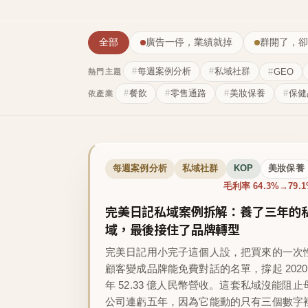
全部
廣告一停，業績就掉
群開了，卻
每週案例分析
私域社群
GEO
熱門主題
餐飲
零售通路
美妝保養
保健
依產業
每週案例分析
私域社群
KOP
美妝保養
毛利率 64.3%→79.
完美日記私域案例拆解：養了三年的
域，最後接住了品牌轉型
完美日記用小完子這個人設，把買來的一次
顧客變成品牌能免費對話的名單，撐起 2020
年 52.33 億人民幣營收。這套私域沒能阻止
公司連虧五年，因為它能動的只有三個數字