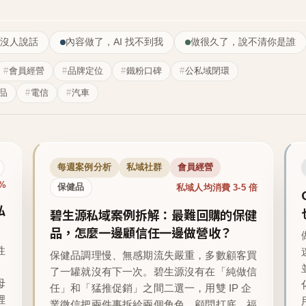
沒人說話
內容做了，AI 找不到我
做很久了，說不清你是誰
會員經營
品牌定位
鐵粉口碑
公私域閉環
品
電信
汽車
每週案例分析
私域社群
會員經營
1%
私域人均消費 3-5 倍
保健品
私
碧生源私域案例拆解：最難回購的保健
品，怎麼一邊顧信任一邊做營收？
性
保健品調理慢、無感期流失嚴重，多數顧客買
了一罐就沒有下一次。碧生源沒有在「純做信
母
任」和「猛推促銷」之間二選一，用雙 IP 企
裡
業微信把兩件事拆給兩個角色，顧問打底、福