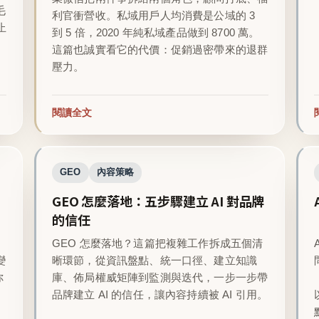
毛
利官衝營收。私域用戶人均消費是公域的 3
止
到 5 倍，2020 年純私域產品做到 8700 萬。
這篇也誠實看它的代價：促銷過密帶來的退群
壓力。
閱讀全文
GEO
內容策略
GEO 怎麼落地：五步驟建立 AI 對品牌
的信任
GEO 怎麼落地？這篇把複雜工作拆成五個清
變
晰環節，從資訊盤點、統一口徑、建立知識
你
庫、佈局權威矩陣到監測與迭代，一步一步帶
品牌建立 AI 的信任，讓內容持續被 AI 引用。