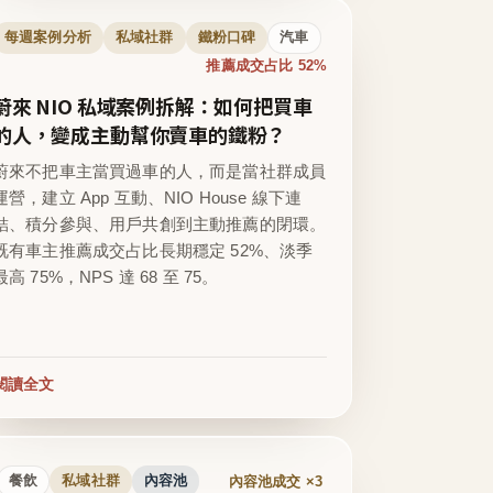
每週案例分析
私域社群
鐵粉口碑
汽車
推薦成交占比 52%
蔚來 NIO 私域案例拆解：如何把買車
的人，變成主動幫你賣車的鐵粉？
蔚來不把車主當買過車的人，而是當社群成員
運營，建立 App 互動、NIO House 線下連
結、積分參與、用戶共創到主動推薦的閉環。
既有車主推薦成交占比長期穩定 52%、淡季
最高 75%，NPS 達 68 至 75。
閱讀全文
內容池成交 ×3
餐飲
私域社群
內容池