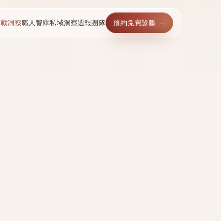
實戰洞察
職人智庫
私域洞察週報
團隊
預約免費診斷 →