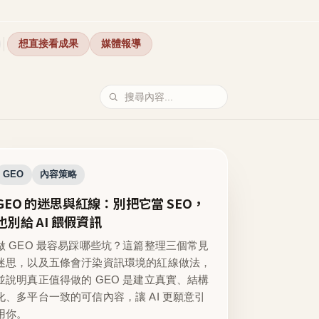
想直接看成果
媒體報導
GEO
內容策略
GEO 的迷思與紅線：別把它當 SEO，
也別給 AI 餵假資訊
做 GEO 最容易踩哪些坑？這篇整理三個常見
迷思，以及五條會汙染資訊環境的紅線做法，
並說明真正值得做的 GEO 是建立真實、結構
化、多平台一致的可信內容，讓 AI 更願意引
用你。