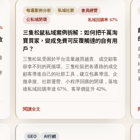
每週案例分析
私域社群
會員經營
私域回購率 67%
公私域閉環
%
三隻松鼠私域案例拆解：如何把千萬淘
收
寶買家，變成免費可反覆觸達的自有用
戶？
量
三隻松鼠受困於平台流量越買越貴、成交顧客
卻拿不到的死循環。三隻松鼠把各通路的成交
序
顧客導進自己的社群工具，建立包裹導流、企
微承接、社群運營、小程序回購的閉環，落地
後私域回購率達 67%、客單價提升 42%。
閱讀全文
GEO
AI行銷