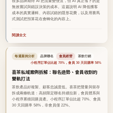
很多品牌期待 AI 把流量變便宜，但 AI 真正省下的是
無效嘗試與錯誤決策的成本。這篇說明 AI 降低獲客
成本的真實邏輯、內容試錯的隱形花費，以及用賽馬
式測試把預算花在會轉化的內容上。
閱讀全文
每週案例分析
品牌聯名
會員經營
茶飲行銷
小程序訂單佔比超 70%，會員 30 天回購率 58%
喜茶私域案例拆解：聯名造勢、會員收割的
雙軌打法
茶飲產品好複製、顧客忠誠度低。喜茶把聲量與留存
拆成兩條軌道：高頻限定聯名持續拉新，會員體系與
小程序累積回購資產。小程序訂單佔比超 70%、會員
30 天回購率 58%，非會員僅 22%。