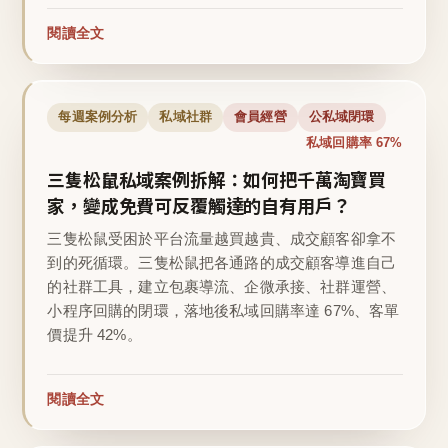
閱讀全文
每週案例分析
私域社群
會員經營
公私域閉環
私域回購率 67%
三隻松鼠私域案例拆解：如何把千萬淘寶買
家，變成免費可反覆觸達的自有用戶？
三隻松鼠受困於平台流量越買越貴、成交顧客卻拿不
到的死循環。三隻松鼠把各通路的成交顧客導進自己
的社群工具，建立包裹導流、企微承接、社群運營、
小程序回購的閉環，落地後私域回購率達 67%、客單
價提升 42%。
閱讀全文