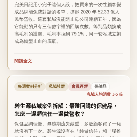
完美日記用小完子這個人設，把買來的一次性顧客變
成品牌能免費對話的名單，撐起 2020 年 52.33 億人
民幣營收。這套私域沒能阻止母公司連虧五年，因為
它能動的只有三個數字裡的回購次數。等到品類換成
高毛利的護膚、毛利率拉到 79.1%，同一套私域立刻
成為轉型止血的底氣。
閱讀全文
每週案例分析
私域社群
會員經營
保健品
私域人均消費 3-5 倍
碧生源私域案例拆解：最難回購的保健品，
怎麼一邊顧信任一邊做營收？
保健品調理慢、無感期流失嚴重，多數顧客買了一罐
就沒有下一次。碧生源沒有在「純做信任」和「猛推