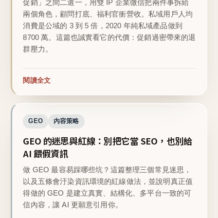
促銷」之間二選一，用雙 IP 企業微信把兩件事拆給
兩個角色，顧問打底、福利官衝營收。私域用戶人均
消費是公域的 3 到 5 倍，2020 年純私域產品做到
8700 萬。這篇也誠實看它的代價：促銷過密帶來的退
群壓力。
閱讀全文
GEO
內容策略
GEO 的迷思與紅線：別把它當 SEO，也別給
AI 餵假資訊
做 GEO 最容易踩哪些坑？這篇整理三個常見迷思，
以及五條會汙染資訊環境的紅線做法，並說明真正值
得做的 GEO 是建立真實、結構化、多平台一致的可
信內容，讓 AI 更願意引用你。