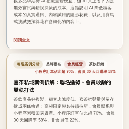
很多品牌期待 AI 把流量變便宜，但 AI 真正省下的是
無效嘗試與錯誤決策的成本。這篇說明 AI 降低獲客
成本的真實邏輯、內容試錯的隱形花費，以及用賽馬
式測試把預算花在會轉化的內容上。
閱讀全文
每週案例分析
品牌聯名
會員經營
茶飲行銷
小程序訂單佔比超 70%，會員 30 天回購率 58%
喜茶私域案例拆解：聯名造勢、會員收割的
雙軌打法
茶飲產品好複製、顧客忠誠度低。喜茶把聲量與留存
拆成兩條軌道：高頻限定聯名持續拉新，會員體系與
小程序累積回購資產。小程序訂單佔比超 70%、會員
30 天回購率 58%，非會員僅 22%。