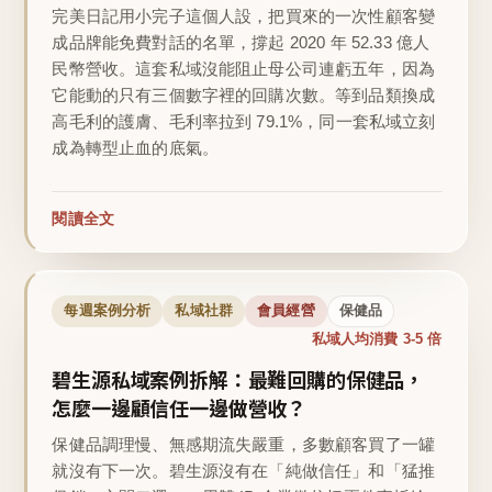
完美日記用小完子這個人設，把買來的一次性顧客變
成品牌能免費對話的名單，撐起 2020 年 52.33 億人
民幣營收。這套私域沒能阻止母公司連虧五年，因為
它能動的只有三個數字裡的回購次數。等到品類換成
高毛利的護膚、毛利率拉到 79.1%，同一套私域立刻
成為轉型止血的底氣。
閱讀全文
每週案例分析
私域社群
會員經營
保健品
私域人均消費 3-5 倍
碧生源私域案例拆解：最難回購的保健品，
怎麼一邊顧信任一邊做營收？
保健品調理慢、無感期流失嚴重，多數顧客買了一罐
就沒有下一次。碧生源沒有在「純做信任」和「猛推