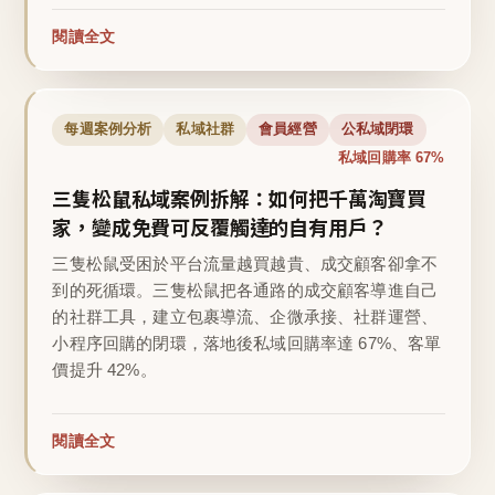
閱讀全文
每週案例分析
私域社群
會員經營
公私域閉環
私域回購率 67%
三隻松鼠私域案例拆解：如何把千萬淘寶買
家，變成免費可反覆觸達的自有用戶？
三隻松鼠受困於平台流量越買越貴、成交顧客卻拿不
到的死循環。三隻松鼠把各通路的成交顧客導進自己
的社群工具，建立包裹導流、企微承接、社群運營、
小程序回購的閉環，落地後私域回購率達 67%、客單
價提升 42%。
閱讀全文