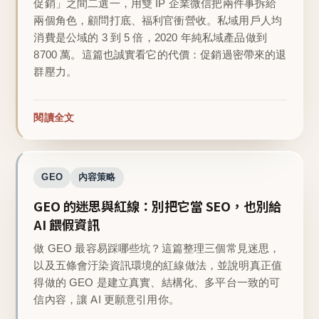
促銷」之間二選一，用雙 IP 企業微信把兩件事拆給
兩個角色，顧問打底、福利官衝營收。私域用戶人均
消費是公域的 3 到 5 倍，2020 年純私域產品做到
8700 萬。這篇也誠實看它的代價：促銷過密帶來的退
群壓力。
閱讀全文
GEO
內容策略
GEO 的迷思與紅線：別把它當 SEO，也別給
AI 餵假資訊
做 GEO 最容易踩哪些坑？這篇整理三個常見迷思，
以及五條會汙染資訊環境的紅線做法，並說明真正值
得做的 GEO 是建立真實、結構化、多平台一致的可
信內容，讓 AI 更願意引用你。