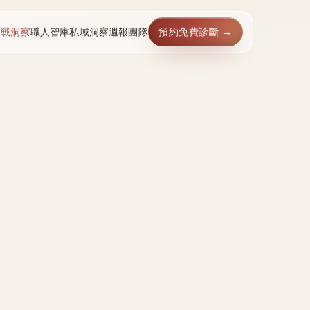
實戰洞察
職人智庫
私域洞察週報
團隊
預約免費診斷 →