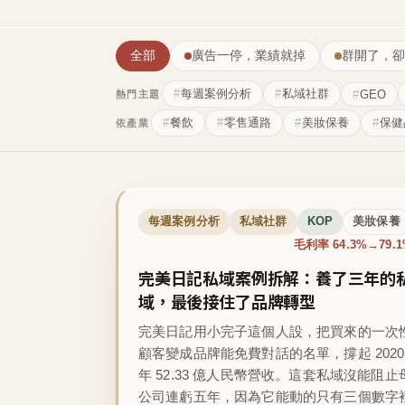
全部
廣告一停，業績就掉
群開了，卻
每週案例分析
私域社群
GEO
熱門主題
餐飲
零售通路
美妝保養
保健
依產業
每週案例分析
私域社群
KOP
美妝保養
毛利率 64.3%→79.
完美日記私域案例拆解：養了三年的
域，最後接住了品牌轉型
完美日記用小完子這個人設，把買來的一次
顧客變成品牌能免費對話的名單，撐起 2020
年 52.33 億人民幣營收。這套私域沒能阻止
公司連虧五年，因為它能動的只有三個數字