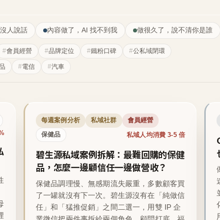
沒人說話
內容做了，AI 找不到我
做很久了，說不清你是誰
會員經營
品牌定位
鐵粉口碑
公私域閉環
品
電信
汽車
每週案例分析
私域社群
會員經營
1%
私域人均消費 3-5 倍
保健品
私
碧生源私域案例拆解：最難回購的保健
品，怎麼一邊顧信任一邊做營收？
性
保健品調理慢、無感期流失嚴重，多數顧客買
了一罐就沒有下一次。碧生源沒有在「純做信
母
任」和「猛推促銷」之間二選一，用雙 IP 企
裡
業微信把兩件事拆給兩個角色，顧問打底、福