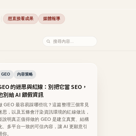
想直接看成果
媒體報導
GEO
內容策略
GEO 的迷思與紅線：別把它當 SEO，
也別給 AI 餵假資訊
做 GEO 最容易踩哪些坑？這篇整理三個常見
迷思，以及五條會汙染資訊環境的紅線做法，
並說明真正值得做的 GEO 是建立真實、結構
化、多平台一致的可信內容，讓 AI 更願意引
用你。