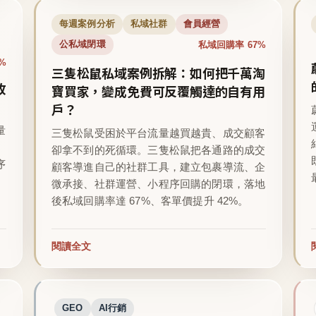
每週案例分析
私域社群
會員經營
私域回購率 67%
公私域閉環
%
三隻松鼠私域案例拆解：如何把千萬淘
收
寶買家，變成免費可反覆觸達的自有用
戶？
量
三隻松鼠受困於平台流量越買越貴、成交顧客
卻拿不到的死循環。三隻松鼠把各通路的成交
序
顧客導進自己的社群工具，建立包裹導流、企
微承接、社群運營、小程序回購的閉環，落地
後私域回購率達 67%、客單價提升 42%。
閱讀全文
GEO
AI行銷