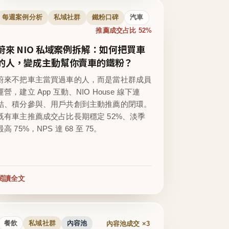
每週案例分析
私域社群
鐵粉口碑
汽車
推薦成交占比 52%
蔚來 NIO 私域案例拆解：如何把買車
的人，變成主動幫你賣車的鐵粉？
蔚來不把車主當買過車的人，而是當社群成員
運營，建立 App 互動、NIO House 線下連
結、積分參與、用戶共創到主動推薦的閉環。
既有車主推薦成交占比長期穩定 52%、淡季
最高 75%，NPS 達 68 至 75。
閱讀全文
內容池成交 ×3
餐飲
私域社群
內容池