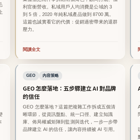
毛
利官衝營收。私域用戶人均消費是公域的 3
止
到 5 倍，2020 年純私域產品做到 8700 萬。
這篇也誠實看它的代價：促銷過密帶來的退群
壓力。
閱讀全文
GEO
內容策略
GEO 怎麼落地：五步驟建立 AI 對品牌
的信任
GEO 怎麼落地？這篇把複雜工作拆成五個清
變
晰環節，從資訊盤點、統一口徑、建立知識
你
庫、佈局權威矩陣到監測與迭代，一步一步帶
品牌建立 AI 的信任，讓內容持續被 AI 引用。