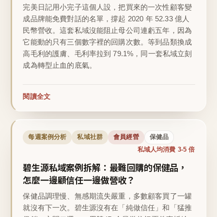
完美日記用小完子這個人設，把買來的一次性顧客變
成品牌能免費對話的名單，撐起 2020 年 52.33 億人
民幣營收。這套私域沒能阻止母公司連虧五年，因為
它能動的只有三個數字裡的回購次數。等到品類換成
高毛利的護膚、毛利率拉到 79.1%，同一套私域立刻
成為轉型止血的底氣。
閱讀全文
每週案例分析
私域社群
會員經營
保健品
私域人均消費 3-5 倍
碧生源私域案例拆解：最難回購的保健品，
怎麼一邊顧信任一邊做營收？
保健品調理慢、無感期流失嚴重，多數顧客買了一罐
就沒有下一次。碧生源沒有在「純做信任」和「猛推