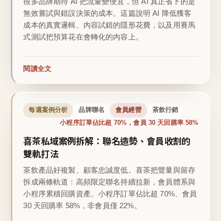
很多品牌期待 AI 把流量變便宜，但 AI 真正省下的是
無效嘗試與錯誤決策的成本。這篇說明 AI 降低獲客
成本的真實邏輯、內容試錯的隱形花費，以及用賽馬
式測試把預算花在會轉化的內容上。
閱讀全文
每週案例分析
品牌聯名
會員經營
茶飲行銷
小程序訂單佔比超 70%，會員 30 天回購率 58%
喜茶私域案例拆解：聯名造勢、會員收割的
雙軌打法
茶飲產品好複製、顧客忠誠度低。喜茶把聲量與留存
拆成兩條軌道：高頻限定聯名持續拉新，會員體系與
小程序累積回購資產。小程序訂單佔比超 70%、會員
30 天回購率 58%，非會員僅 22%。