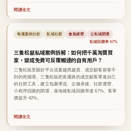
閱讀全文
每週案例分析
私域社群
會員經營
公私域閉環
私域回購率 67%
三隻松鼠私域案例拆解：如何把千萬淘寶買
家，變成免費可反覆觸達的自有用戶？
三隻松鼠受困於平台流量越買越貴、成交顧客卻拿不
到的死循環。三隻松鼠把各通路的成交顧客導進自己
的社群工具，建立包裹導流、企微承接、社群運營、
小程序回購的閉環，落地後私域回購率達 67%、客單
價提升 42%。
閱讀全文