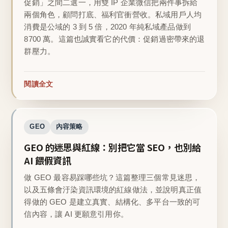
促銷」之間二選一，用雙 IP 企業微信把兩件事拆給
兩個角色，顧問打底、福利官衝營收。私域用戶人均
消費是公域的 3 到 5 倍，2020 年純私域產品做到
8700 萬。這篇也誠實看它的代價：促銷過密帶來的退
群壓力。
閱讀全文
GEO
內容策略
GEO 的迷思與紅線：別把它當 SEO，也別給
AI 餵假資訊
做 GEO 最容易踩哪些坑？這篇整理三個常見迷思，
以及五條會汙染資訊環境的紅線做法，並說明真正值
得做的 GEO 是建立真實、結構化、多平台一致的可
信內容，讓 AI 更願意引用你。