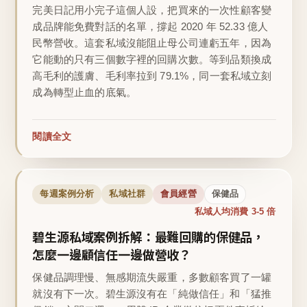
完美日記用小完子這個人設，把買來的一次性顧客變
成品牌能免費對話的名單，撐起 2020 年 52.33 億人
民幣營收。這套私域沒能阻止母公司連虧五年，因為
它能動的只有三個數字裡的回購次數。等到品類換成
高毛利的護膚、毛利率拉到 79.1%，同一套私域立刻
成為轉型止血的底氣。
閱讀全文
每週案例分析
私域社群
會員經營
保健品
私域人均消費 3-5 倍
碧生源私域案例拆解：最難回購的保健品，
怎麼一邊顧信任一邊做營收？
保健品調理慢、無感期流失嚴重，多數顧客買了一罐
就沒有下一次。碧生源沒有在「純做信任」和「猛推