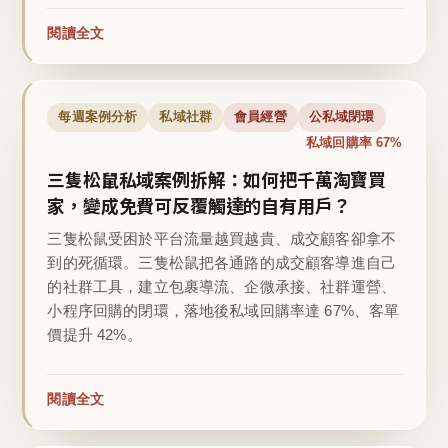
閱讀全文
每週案例分析
私域社群
會員經營
公私域閉環
私域回購率 67%
三隻松鼠私域案例拆解：如何把千萬淘寶買
家，變成免費可反覆觸達的自有用戶？
三隻松鼠受困於平台流量越買越貴、成交顧客卻拿不
到的死循環。三隻松鼠把各通路的成交顧客導進自己
的社群工具，建立包裹導流、企微承接、社群運營、
小程序回購的閉環，落地後私域回購率達 67%、客單
價提升 42%。
閱讀全文