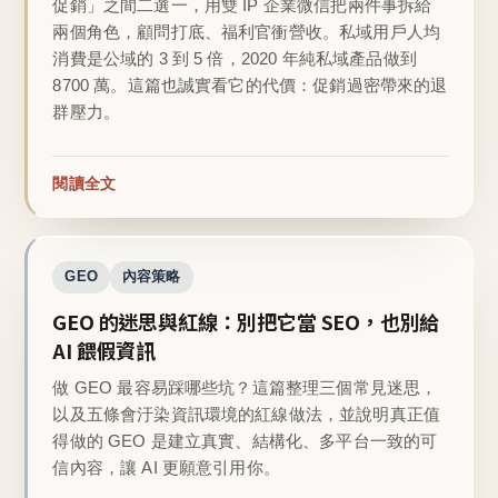
促銷」之間二選一，用雙 IP 企業微信把兩件事拆給
兩個角色，顧問打底、福利官衝營收。私域用戶人均
消費是公域的 3 到 5 倍，2020 年純私域產品做到
8700 萬。這篇也誠實看它的代價：促銷過密帶來的退
群壓力。
閱讀全文
GEO
內容策略
GEO 的迷思與紅線：別把它當 SEO，也別給
AI 餵假資訊
做 GEO 最容易踩哪些坑？這篇整理三個常見迷思，
以及五條會汙染資訊環境的紅線做法，並說明真正值
得做的 GEO 是建立真實、結構化、多平台一致的可
信內容，讓 AI 更願意引用你。