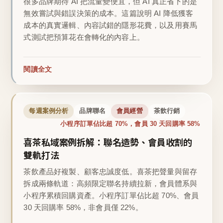
很多品牌期待 AI 把流量變便宜，但 AI 真正省下的是
無效嘗試與錯誤決策的成本。這篇說明 AI 降低獲客
成本的真實邏輯、內容試錯的隱形花費，以及用賽馬
式測試把預算花在會轉化的內容上。
閱讀全文
每週案例分析
品牌聯名
會員經營
茶飲行銷
小程序訂單佔比超 70%，會員 30 天回購率 58%
喜茶私域案例拆解：聯名造勢、會員收割的
雙軌打法
茶飲產品好複製、顧客忠誠度低。喜茶把聲量與留存
拆成兩條軌道：高頻限定聯名持續拉新，會員體系與
小程序累積回購資產。小程序訂單佔比超 70%、會員
30 天回購率 58%，非會員僅 22%。