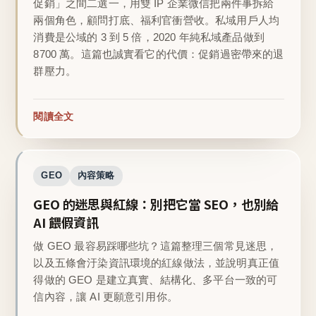
促銷」之間二選一，用雙 IP 企業微信把兩件事拆給
兩個角色，顧問打底、福利官衝營收。私域用戶人均
消費是公域的 3 到 5 倍，2020 年純私域產品做到
8700 萬。這篇也誠實看它的代價：促銷過密帶來的退
群壓力。
閱讀全文
GEO
內容策略
GEO 的迷思與紅線：別把它當 SEO，也別給
AI 餵假資訊
做 GEO 最容易踩哪些坑？這篇整理三個常見迷思，
以及五條會汙染資訊環境的紅線做法，並說明真正值
得做的 GEO 是建立真實、結構化、多平台一致的可
信內容，讓 AI 更願意引用你。