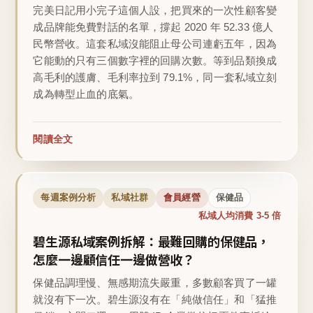
完美日記用小完子這個人設，把買來的一次性顧客變
成品牌能免費對話的名單，撐起 2020 年 52.33 億人
民幣營收。這套私域沒能阻止母公司連虧五年，因為
它能動的只有三個數字裡的回購次數。等到品類換成
高毛利的護膚、毛利率拉到 79.1%，同一套私域立刻
成為轉型止血的底氣。
閱讀全文
每週案例分析
私域社群
會員經營
保健品
私域人均消費 3-5 倍
碧生源私域案例拆解：最難回購的保健品，
怎麼一邊顧信任一邊做營收？
保健品調理慢、無感期流失嚴重，多數顧客買了一罐
就沒有下一次。碧生源沒有在「純做信任」和「猛推