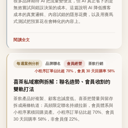
很多品牌期待 AI 把流量變便宜，但 AI 真正省下的是
無效嘗試與錯誤決策的成本。這篇說明 AI 降低獲客
成本的真實邏輯、內容試錯的隱形花費，以及用賽馬
式測試把預算花在會轉化的內容上。
閱讀全文
每週案例分析
品牌聯名
會員經營
茶飲行銷
小程序訂單佔比超 70%，會員 30 天回購率 58%
喜茶私域案例拆解：聯名造勢、會員收割的
雙軌打法
茶飲產品好複製、顧客忠誠度低。喜茶把聲量與留存
拆成兩條軌道：高頻限定聯名持續拉新，會員體系與
小程序累積回購資產。小程序訂單佔比超 70%、會員
30 天回購率 58%，非會員僅 22%。