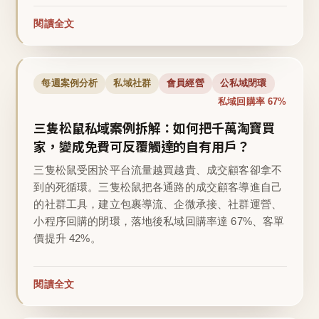
閱讀全文
每週案例分析
私域社群
會員經營
公私域閉環
私域回購率 67%
三隻松鼠私域案例拆解：如何把千萬淘寶買
家，變成免費可反覆觸達的自有用戶？
三隻松鼠受困於平台流量越買越貴、成交顧客卻拿不
到的死循環。三隻松鼠把各通路的成交顧客導進自己
的社群工具，建立包裹導流、企微承接、社群運營、
小程序回購的閉環，落地後私域回購率達 67%、客單
價提升 42%。
閱讀全文