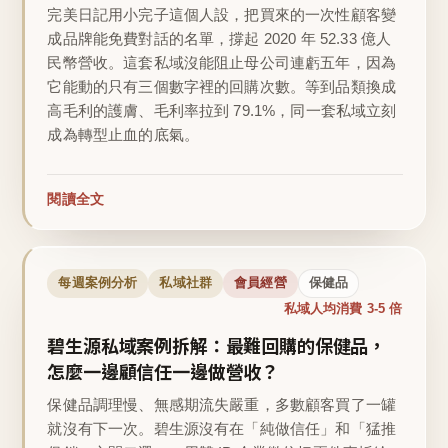
完美日記用小完子這個人設，把買來的一次性顧客變
成品牌能免費對話的名單，撐起 2020 年 52.33 億人
民幣營收。這套私域沒能阻止母公司連虧五年，因為
它能動的只有三個數字裡的回購次數。等到品類換成
高毛利的護膚、毛利率拉到 79.1%，同一套私域立刻
成為轉型止血的底氣。
閱讀全文
每週案例分析
私域社群
會員經營
保健品
私域人均消費 3-5 倍
碧生源私域案例拆解：最難回購的保健品，
怎麼一邊顧信任一邊做營收？
保健品調理慢、無感期流失嚴重，多數顧客買了一罐
就沒有下一次。碧生源沒有在「純做信任」和「猛推