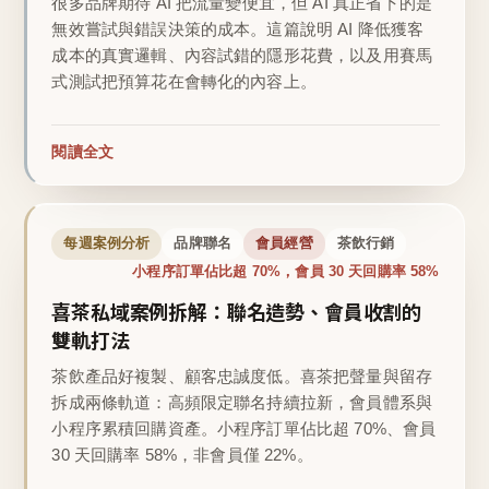
很多品牌期待 AI 把流量變便宜，但 AI 真正省下的是
無效嘗試與錯誤決策的成本。這篇說明 AI 降低獲客
成本的真實邏輯、內容試錯的隱形花費，以及用賽馬
式測試把預算花在會轉化的內容上。
閱讀全文
每週案例分析
品牌聯名
會員經營
茶飲行銷
小程序訂單佔比超 70%，會員 30 天回購率 58%
喜茶私域案例拆解：聯名造勢、會員收割的
雙軌打法
茶飲產品好複製、顧客忠誠度低。喜茶把聲量與留存
拆成兩條軌道：高頻限定聯名持續拉新，會員體系與
小程序累積回購資產。小程序訂單佔比超 70%、會員
30 天回購率 58%，非會員僅 22%。