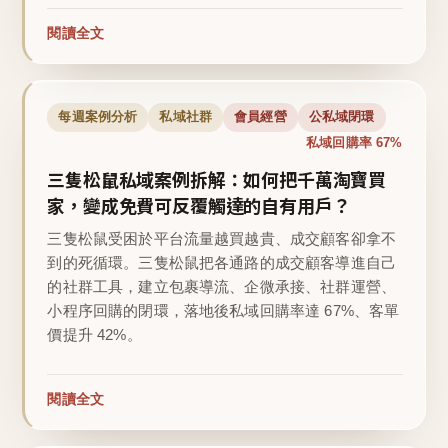
閱讀全文
每週案例分析
私域社群
會員經營
公私域閉環
私域回購率 67%
三隻松鼠私域案例拆解：如何把千萬淘寶買
家，變成免費可反覆觸達的自有用戶？
三隻松鼠受困於平台流量越買越貴、成交顧客卻拿不
到的死循環。三隻松鼠把各通路的成交顧客導進自己
的社群工具，建立包裹導流、企微承接、社群運營、
小程序回購的閉環，落地後私域回購率達 67%、客單
價提升 42%。
閱讀全文