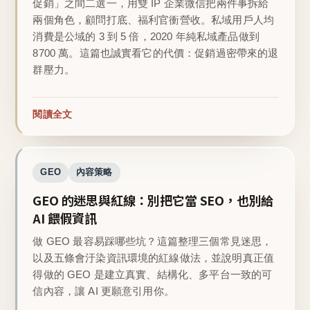
促銷」之間二選一，用雙 IP 企業微信把兩件事拆給
兩個角色，顧問打底、福利官衝營收。私域用戶人均
消費是公域的 3 到 5 倍，2020 年純私域產品做到
8700 萬。這篇也誠實看它的代價：促銷過密帶來的退
群壓力。
閱讀全文
GEO
內容策略
GEO 的迷思與紅線：別把它當 SEO，也別給
AI 餵假資訊
做 GEO 最容易踩哪些坑？這篇整理三個常見迷思，
以及五條會汙染資訊環境的紅線做法，並說明真正值
得做的 GEO 是建立真實、結構化、多平台一致的可
信內容，讓 AI 更願意引用你。