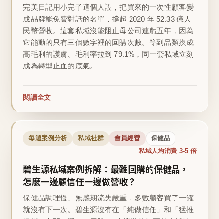
完美日記用小完子這個人設，把買來的一次性顧客變
成品牌能免費對話的名單，撐起 2020 年 52.33 億人
民幣營收。這套私域沒能阻止母公司連虧五年，因為
它能動的只有三個數字裡的回購次數。等到品類換成
高毛利的護膚、毛利率拉到 79.1%，同一套私域立刻
成為轉型止血的底氣。
閱讀全文
每週案例分析
私域社群
會員經營
保健品
私域人均消費 3-5 倍
碧生源私域案例拆解：最難回購的保健品，
怎麼一邊顧信任一邊做營收？
保健品調理慢、無感期流失嚴重，多數顧客買了一罐
就沒有下一次。碧生源沒有在「純做信任」和「猛推