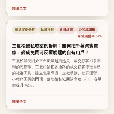
閱讀全文
每週案例分析
私域社群
會員經營
公私域閉環
私域回購率 67%
三隻松鼠私域案例拆解：如何把千萬淘寶買
家，變成免費可反覆觸達的自有用戶？
三隻松鼠受困於平台流量越買越貴、成交顧客卻拿不
到的死循環。三隻松鼠把各通路的成交顧客導進自己
的社群工具，建立包裹導流、企微承接、社群運營、
小程序回購的閉環，落地後私域回購率達 67%、客單
價提升 42%。
閱讀全文