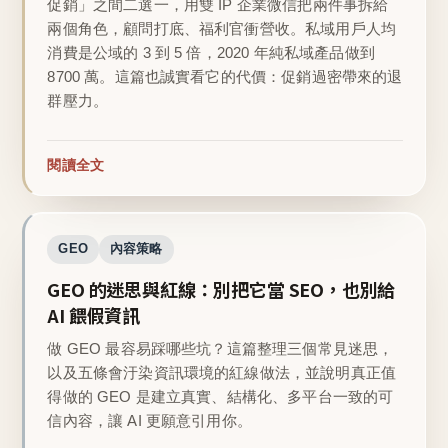
促銷」之間二選一，用雙 IP 企業微信把兩件事拆給
兩個角色，顧問打底、福利官衝營收。私域用戶人均
消費是公域的 3 到 5 倍，2020 年純私域產品做到
8700 萬。這篇也誠實看它的代價：促銷過密帶來的退
群壓力。
閱讀全文
GEO
內容策略
GEO 的迷思與紅線：別把它當 SEO，也別給
AI 餵假資訊
做 GEO 最容易踩哪些坑？這篇整理三個常見迷思，
以及五條會汙染資訊環境的紅線做法，並說明真正值
得做的 GEO 是建立真實、結構化、多平台一致的可
信內容，讓 AI 更願意引用你。