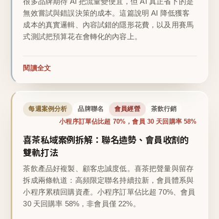
很多品牌期待 AI 把流量變便宜，但 AI 真正省下的是
無效嘗試與錯誤決策的成本。這篇說明 AI 降低獲客
成本的真實邏輯、內容試錯的隱形花費，以及用賽馬
式測試把預算花在會轉化的內容上。
閱讀全文
每週案例分析
品牌聯名
會員經營
茶飲行銷
小程序訂單佔比超 70%，會員 30 天回購率 58%
喜茶私域案例拆解：聯名造勢、會員收割的
雙軌打法
茶飲產品好複製、顧客忠誠度低。喜茶把聲量與留存
拆成兩條軌道：高頻限定聯名持續拉新，會員體系與
小程序累積回購資產。小程序訂單佔比超 70%、會員
30 天回購率 58%，非會員僅 22%。