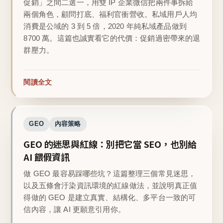
促銷」之間二選一，用雙 IP 企業微信把兩件事拆給
兩個角色，顧問打底、福利官衝營收。私域用戶人均
消費是公域的 3 到 5 倍，2020 年純私域產品做到
8700 萬。這篇也誠實看它的代價：促銷過密帶來的退
群壓力。
閱讀全文
GEO
內容策略
GEO 的迷思與紅線：別把它當 SEO，也別給
AI 餵假資訊
做 GEO 最容易踩哪些坑？這篇整理三個常見迷思，
以及五條會汙染資訊環境的紅線做法，並說明真正值
得做的 GEO 是建立真實、結構化、多平台一致的可
信內容，讓 AI 更願意引用你。