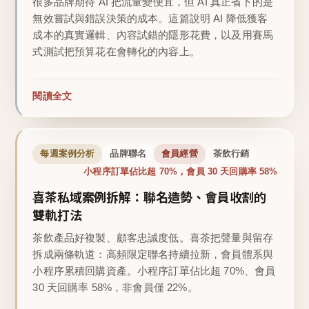
很多品牌期待 AI 把流量變便宜，但 AI 真正省下的是
無效嘗試與錯誤決策的成本。這篇說明 AI 降低獲客
成本的真實邏輯、內容試錯的隱形花費，以及用賽馬
式測試把預算花在會轉化的內容上。
閱讀全文
每週案例分析
品牌聯名
會員經營
茶飲行銷
小程序訂單佔比超 70%，會員 30 天回購率 58%
喜茶私域案例拆解：聯名造勢、會員收割的
雙軌打法
茶飲產品好複製、顧客忠誠度低。喜茶把聲量與留存
拆成兩條軌道：高頻限定聯名持續拉新，會員體系與
小程序累積回購資產。小程序訂單佔比超 70%、會員
30 天回購率 58%，非會員僅 22%。