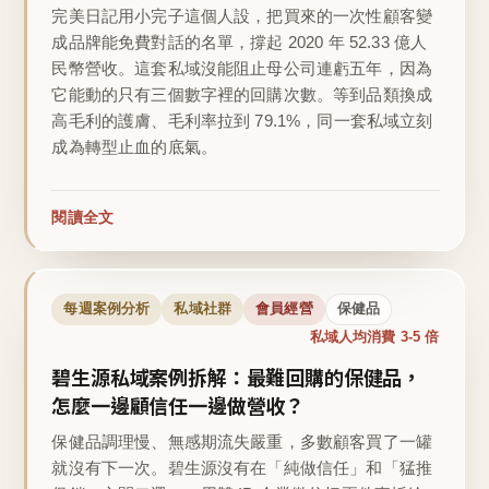
完美日記用小完子這個人設，把買來的一次性顧客變
成品牌能免費對話的名單，撐起 2020 年 52.33 億人
民幣營收。這套私域沒能阻止母公司連虧五年，因為
它能動的只有三個數字裡的回購次數。等到品類換成
高毛利的護膚、毛利率拉到 79.1%，同一套私域立刻
成為轉型止血的底氣。
閱讀全文
每週案例分析
私域社群
會員經營
保健品
私域人均消費 3-5 倍
碧生源私域案例拆解：最難回購的保健品，
怎麼一邊顧信任一邊做營收？
保健品調理慢、無感期流失嚴重，多數顧客買了一罐
就沒有下一次。碧生源沒有在「純做信任」和「猛推