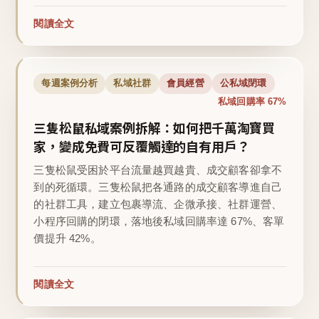
閱讀全文
每週案例分析
私域社群
會員經營
公私域閉環
私域回購率 67%
三隻松鼠私域案例拆解：如何把千萬淘寶買
家，變成免費可反覆觸達的自有用戶？
三隻松鼠受困於平台流量越買越貴、成交顧客卻拿不
到的死循環。三隻松鼠把各通路的成交顧客導進自己
的社群工具，建立包裹導流、企微承接、社群運營、
小程序回購的閉環，落地後私域回購率達 67%、客單
價提升 42%。
閱讀全文