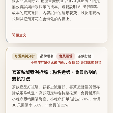
很多品牌期待 AI 把流量變便宜，但 AI 真正省下的是
無效嘗試與錯誤決策的成本。這篇說明 AI 降低獲客
成本的真實邏輯、內容試錯的隱形花費，以及用賽馬
式測試把預算花在會轉化的內容上。
閱讀全文
每週案例分析
品牌聯名
會員經營
茶飲行銷
小程序訂單佔比超 70%，會員 30 天回購率 58%
喜茶私域案例拆解：聯名造勢、會員收割的
雙軌打法
茶飲產品好複製、顧客忠誠度低。喜茶把聲量與留存
拆成兩條軌道：高頻限定聯名持續拉新，會員體系與
小程序累積回購資產。小程序訂單佔比超 70%、會員
30 天回購率 58%，非會員僅 22%。