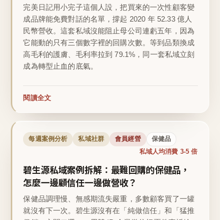
完美日記用小完子這個人設，把買來的一次性顧客變
成品牌能免費對話的名單，撐起 2020 年 52.33 億人
民幣營收。這套私域沒能阻止母公司連虧五年，因為
它能動的只有三個數字裡的回購次數。等到品類換成
高毛利的護膚、毛利率拉到 79.1%，同一套私域立刻
成為轉型止血的底氣。
閱讀全文
每週案例分析
私域社群
會員經營
保健品
私域人均消費 3-5 倍
碧生源私域案例拆解：最難回購的保健品，
怎麼一邊顧信任一邊做營收？
保健品調理慢、無感期流失嚴重，多數顧客買了一罐
就沒有下一次。碧生源沒有在「純做信任」和「猛推