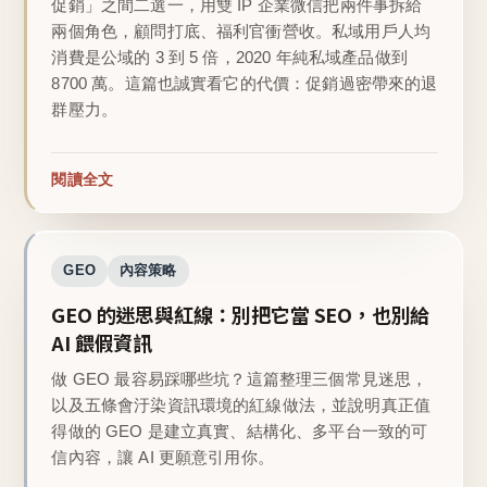
促銷」之間二選一，用雙 IP 企業微信把兩件事拆給
兩個角色，顧問打底、福利官衝營收。私域用戶人均
消費是公域的 3 到 5 倍，2020 年純私域產品做到
8700 萬。這篇也誠實看它的代價：促銷過密帶來的退
群壓力。
閱讀全文
GEO
內容策略
GEO 的迷思與紅線：別把它當 SEO，也別給
AI 餵假資訊
做 GEO 最容易踩哪些坑？這篇整理三個常見迷思，
以及五條會汙染資訊環境的紅線做法，並說明真正值
得做的 GEO 是建立真實、結構化、多平台一致的可
信內容，讓 AI 更願意引用你。