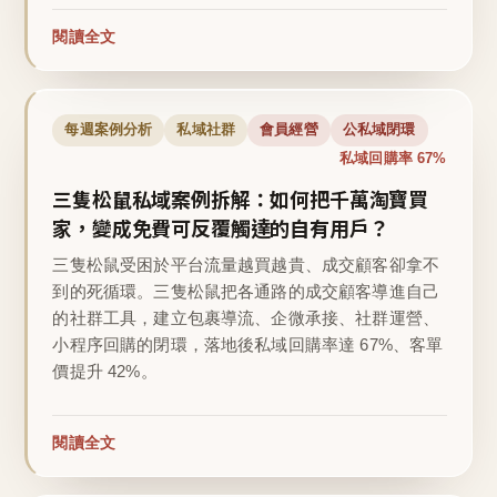
閱讀全文
每週案例分析
私域社群
會員經營
公私域閉環
私域回購率 67%
三隻松鼠私域案例拆解：如何把千萬淘寶買
家，變成免費可反覆觸達的自有用戶？
三隻松鼠受困於平台流量越買越貴、成交顧客卻拿不
到的死循環。三隻松鼠把各通路的成交顧客導進自己
的社群工具，建立包裹導流、企微承接、社群運營、
小程序回購的閉環，落地後私域回購率達 67%、客單
價提升 42%。
閱讀全文