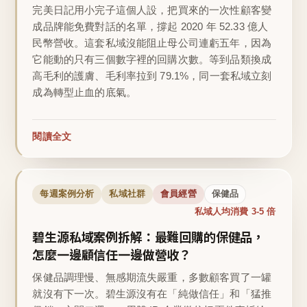
完美日記用小完子這個人設，把買來的一次性顧客變
成品牌能免費對話的名單，撐起 2020 年 52.33 億人
民幣營收。這套私域沒能阻止母公司連虧五年，因為
它能動的只有三個數字裡的回購次數。等到品類換成
高毛利的護膚、毛利率拉到 79.1%，同一套私域立刻
成為轉型止血的底氣。
閱讀全文
每週案例分析
私域社群
會員經營
保健品
私域人均消費 3-5 倍
碧生源私域案例拆解：最難回購的保健品，
怎麼一邊顧信任一邊做營收？
保健品調理慢、無感期流失嚴重，多數顧客買了一罐
就沒有下一次。碧生源沒有在「純做信任」和「猛推