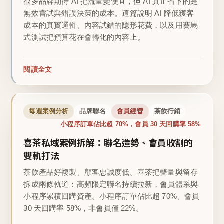
很多品牌期待 AI 把流量變便宜，但 AI 真正省下的是
無效嘗試與錯誤決策的成本。這篇說明 AI 降低獲客
成本的真實邏輯、內容試錯的隱形花費，以及用賽馬
式測試把預算花在會轉化的內容上。
閱讀全文
每週案例分析
品牌聯名
會員經營
茶飲行銷
小程序訂單佔比超 70%，會員 30 天回購率 58%
喜茶私域案例拆解：聯名造勢、會員收割的
雙軌打法
茶飲產品好複製、顧客忠誠度低。喜茶把聲量與留存
拆成兩條軌道：高頻限定聯名持續拉新，會員體系與
小程序累積回購資產。小程序訂單佔比超 70%、會員
30 天回購率 58%，非會員僅 22%。