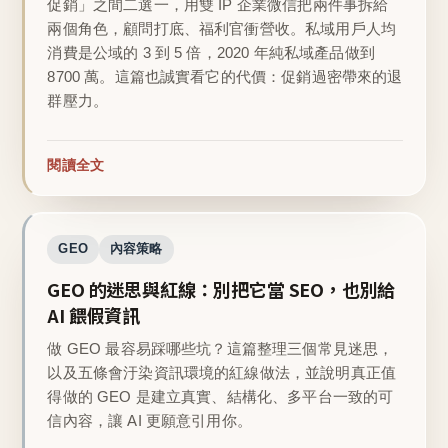
促銷」之間二選一，用雙 IP 企業微信把兩件事拆給
兩個角色，顧問打底、福利官衝營收。私域用戶人均
消費是公域的 3 到 5 倍，2020 年純私域產品做到
8700 萬。這篇也誠實看它的代價：促銷過密帶來的退
群壓力。
閱讀全文
GEO
內容策略
GEO 的迷思與紅線：別把它當 SEO，也別給
AI 餵假資訊
做 GEO 最容易踩哪些坑？這篇整理三個常見迷思，
以及五條會汙染資訊環境的紅線做法，並說明真正值
得做的 GEO 是建立真實、結構化、多平台一致的可
信內容，讓 AI 更願意引用你。