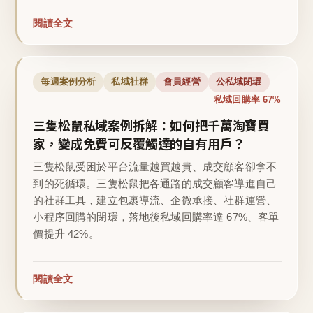
閱讀全文
每週案例分析
私域社群
會員經營
公私域閉環
私域回購率 67%
三隻松鼠私域案例拆解：如何把千萬淘寶買
家，變成免費可反覆觸達的自有用戶？
三隻松鼠受困於平台流量越買越貴、成交顧客卻拿不
到的死循環。三隻松鼠把各通路的成交顧客導進自己
的社群工具，建立包裹導流、企微承接、社群運營、
小程序回購的閉環，落地後私域回購率達 67%、客單
價提升 42%。
閱讀全文