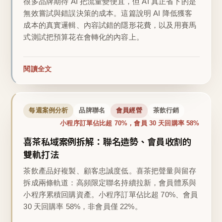
很多品牌期待 AI 把流量變便宜，但 AI 真正省下的是
無效嘗試與錯誤決策的成本。這篇說明 AI 降低獲客
成本的真實邏輯、內容試錯的隱形花費，以及用賽馬
式測試把預算花在會轉化的內容上。
閱讀全文
每週案例分析
品牌聯名
會員經營
茶飲行銷
小程序訂單佔比超 70%，會員 30 天回購率 58%
喜茶私域案例拆解：聯名造勢、會員收割的
雙軌打法
茶飲產品好複製、顧客忠誠度低。喜茶把聲量與留存
拆成兩條軌道：高頻限定聯名持續拉新，會員體系與
小程序累積回購資產。小程序訂單佔比超 70%、會員
30 天回購率 58%，非會員僅 22%。