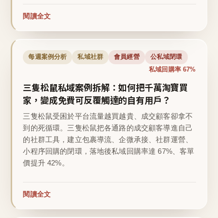
閱讀全文
每週案例分析
私域社群
會員經營
公私域閉環
私域回購率 67%
三隻松鼠私域案例拆解：如何把千萬淘寶買
家，變成免費可反覆觸達的自有用戶？
三隻松鼠受困於平台流量越買越貴、成交顧客卻拿不
到的死循環。三隻松鼠把各通路的成交顧客導進自己
的社群工具，建立包裹導流、企微承接、社群運營、
小程序回購的閉環，落地後私域回購率達 67%、客單
價提升 42%。
閱讀全文