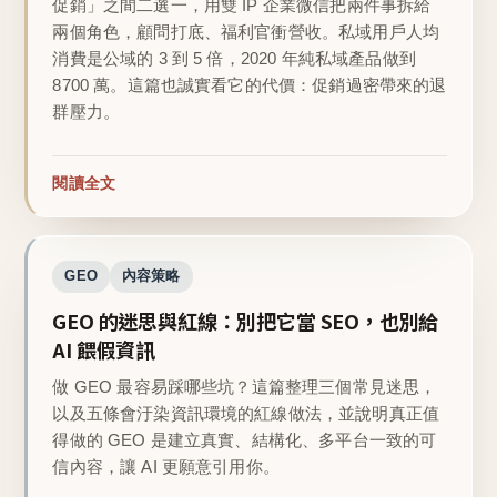
促銷」之間二選一，用雙 IP 企業微信把兩件事拆給
兩個角色，顧問打底、福利官衝營收。私域用戶人均
消費是公域的 3 到 5 倍，2020 年純私域產品做到
8700 萬。這篇也誠實看它的代價：促銷過密帶來的退
群壓力。
閱讀全文
GEO
內容策略
GEO 的迷思與紅線：別把它當 SEO，也別給
AI 餵假資訊
做 GEO 最容易踩哪些坑？這篇整理三個常見迷思，
以及五條會汙染資訊環境的紅線做法，並說明真正值
得做的 GEO 是建立真實、結構化、多平台一致的可
信內容，讓 AI 更願意引用你。