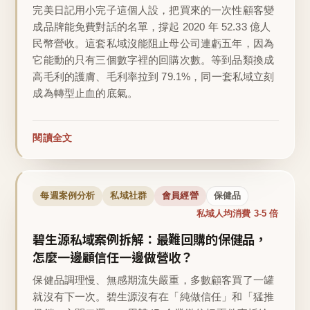
完美日記用小完子這個人設，把買來的一次性顧客變
成品牌能免費對話的名單，撐起 2020 年 52.33 億人
民幣營收。這套私域沒能阻止母公司連虧五年，因為
它能動的只有三個數字裡的回購次數。等到品類換成
高毛利的護膚、毛利率拉到 79.1%，同一套私域立刻
成為轉型止血的底氣。
閱讀全文
每週案例分析
私域社群
會員經營
保健品
私域人均消費 3-5 倍
碧生源私域案例拆解：最難回購的保健品，
怎麼一邊顧信任一邊做營收？
保健品調理慢、無感期流失嚴重，多數顧客買了一罐
就沒有下一次。碧生源沒有在「純做信任」和「猛推