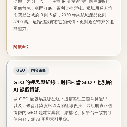
促銷」之間二選一，用雙 IP 企業微信把兩件事拆給
兩個角色，顧問打底、福利官衝營收。私域用戶人均
消費是公域的 3 到 5 倍，2020 年純私域產品做到
8700 萬。這篇也誠實看它的代價：促銷過密帶來的退
群壓力。
閱讀全文
GEO
內容策略
GEO 的迷思與紅線：別把它當 SEO，也別給
AI 餵假資訊
做 GEO 最容易踩哪些坑？這篇整理三個常見迷思，
以及五條會汙染資訊環境的紅線做法，並說明真正值
得做的 GEO 是建立真實、結構化、多平台一致的可
信內容，讓 AI 更願意引用你。