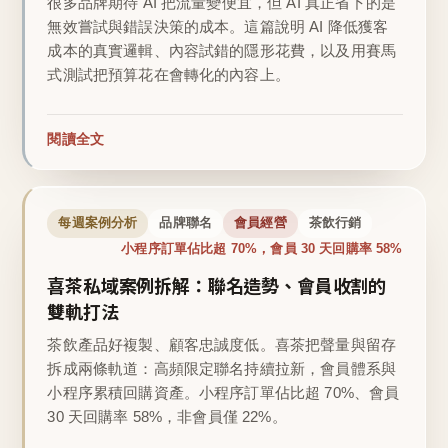
很多品牌期待 AI 把流量變便宜，但 AI 真正省下的是
無效嘗試與錯誤決策的成本。這篇說明 AI 降低獲客
成本的真實邏輯、內容試錯的隱形花費，以及用賽馬
式測試把預算花在會轉化的內容上。
閱讀全文
每週案例分析
品牌聯名
會員經營
茶飲行銷
小程序訂單佔比超 70%，會員 30 天回購率 58%
喜茶私域案例拆解：聯名造勢、會員收割的
雙軌打法
茶飲產品好複製、顧客忠誠度低。喜茶把聲量與留存
拆成兩條軌道：高頻限定聯名持續拉新，會員體系與
小程序累積回購資產。小程序訂單佔比超 70%、會員
30 天回購率 58%，非會員僅 22%。