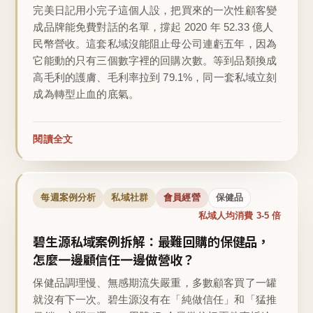
完美日記用小完子這個人設，把買來的一次性顧客變
成品牌能免費對話的名單，撐起 2020 年 52.33 億人
民幣營收。這套私域沒能阻止母公司連虧五年，因為
它能動的只有三個數字裡的回購次數。等到品類換成
高毛利的護膚、毛利率拉到 79.1%，同一套私域立刻
成為轉型止血的底氣。
閱讀全文
每週案例分析
私域社群
會員經營
保健品
私域人均消費 3-5 倍
碧生源私域案例拆解：最難回購的保健品，
怎麼一邊顧信任一邊做營收？
保健品調理慢、無感期流失嚴重，多數顧客買了一罐
就沒有下一次。碧生源沒有在「純做信任」和「猛推