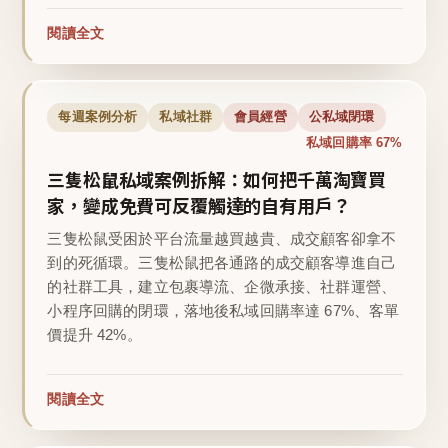
閱讀全文
每週案例分析
私域社群
會員經營
公私域閉環
私域回購率 67%
三隻松鼠私域案例拆解：如何把千萬淘寶買
家，變成免費可反覆觸達的自有用戶？
三隻松鼠受困於平台流量越買越貴、成交顧客卻拿不
到的死循環。三隻松鼠把各通路的成交顧客導進自己
的社群工具，建立包裹導流、企微承接、社群運營、
小程序回購的閉環，落地後私域回購率達 67%、客單
價提升 42%。
閱讀全文