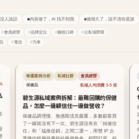
沒人說話
內容做了，AI 找不到我
做很久了，說不清你是誰
會員經營
品牌定位
鐵粉口碑
公私域閉環
品
電信
汽車
每週案例分析
私域社群
會員經營
1%
私域人均消費 3-5 倍
保健品
私
碧生源私域案例拆解：最難回購的保健
品，怎麼一邊顧信任一邊做營收？
性
保健品調理慢、無感期流失嚴重，多數顧客買
了一罐就沒有下一次。碧生源沒有在「純做信
母
任」和「猛推促銷」之間二選一，用雙 IP 企
裡
業微信把兩件事拆給兩個角色，顧問打底、福