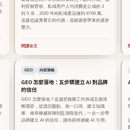
毛
利官衝營收。私域用戶人均消費是公域的 3
止
到 5 倍，2020 年純私域產品做到 8700 萬。
這篇也誠實看它的代價：促銷過密帶來的退群
壓力。
閱讀全文
GEO
內容策略
GEO 怎麼落地：五步驟建立 AI 對品牌
的信任
GEO 怎麼落地？這篇把複雜工作拆成五個清
變
晰環節，從資訊盤點、統一口徑、建立知識
你
庫、佈局權威矩陣到監測與迭代，一步一步帶
品牌建立 AI 的信任，讓內容持續被 AI 引用。