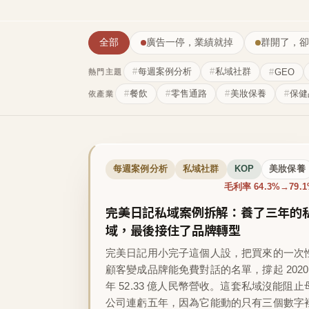
全部
廣告一停，業績就掉
群開了，卻
每週案例分析
私域社群
GEO
熱門主題
餐飲
零售通路
美妝保養
保健
依產業
每週案例分析
私域社群
KOP
美妝保養
毛利率 64.3%→79.
完美日記私域案例拆解：養了三年的
域，最後接住了品牌轉型
完美日記用小完子這個人設，把買來的一次
顧客變成品牌能免費對話的名單，撐起 2020
年 52.33 億人民幣營收。這套私域沒能阻止
公司連虧五年，因為它能動的只有三個數字