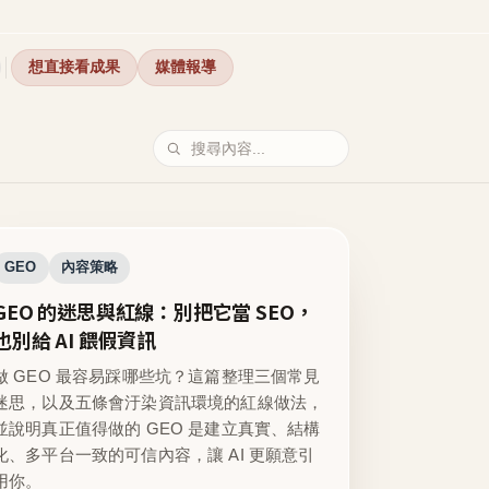
想直接看成果
媒體報導
GEO
內容策略
GEO 的迷思與紅線：別把它當 SEO，
也別給 AI 餵假資訊
做 GEO 最容易踩哪些坑？這篇整理三個常見
迷思，以及五條會汙染資訊環境的紅線做法，
並說明真正值得做的 GEO 是建立真實、結構
化、多平台一致的可信內容，讓 AI 更願意引
用你。