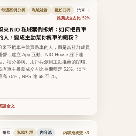
每週案例分析
私域社群
鐵粉口碑
汽車
推薦成交占比 52%
蔚來 NIO 私域案例拆解：如何把買車
的人，變成主動幫你賣車的鐵粉？
蔚來不把車主當買過車的人，而是當社群成員
運營，建立 App 互動、NIO House 線下連
結、積分參與、用戶共創到主動推薦的閉環。
既有車主推薦成交占比長期穩定 52%、淡季
最高 75%，NPS 達 68 至 75。
閱讀全文
內容池成交 ×3
餐飲
私域社群
內容池