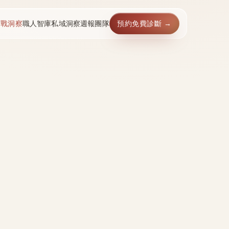
實戰洞察
職人智庫
私域洞察週報
團隊
預約免費診斷 →