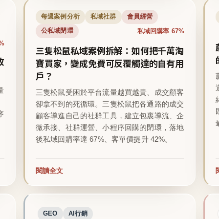
每週案例分析
私域社群
會員經營
私域回購率 67%
公私域閉環
%
三隻松鼠私域案例拆解：如何把千萬淘
收
寶買家，變成免費可反覆觸達的自有用
戶？
量
三隻松鼠受困於平台流量越買越貴、成交顧客
卻拿不到的死循環。三隻松鼠把各通路的成交
序
顧客導進自己的社群工具，建立包裹導流、企
微承接、社群運營、小程序回購的閉環，落地
後私域回購率達 67%、客單價提升 42%。
閱讀全文
GEO
AI行銷