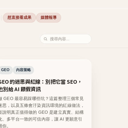
想直接看成果
媒體報導
GEO
內容策略
GEO 的迷思與紅線：別把它當 SEO，
也別給 AI 餵假資訊
做 GEO 最容易踩哪些坑？這篇整理三個常見
迷思，以及五條會汙染資訊環境的紅線做法，
並說明真正值得做的 GEO 是建立真實、結構
化、多平台一致的可信內容，讓 AI 更願意引
用你。