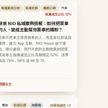
每週案例分析
私域社群
鐵粉口碑
汽車
推薦成交占比 52%
蔚來 NIO 私域案例拆解：如何把買車
的人，變成主動幫你賣車的鐵粉？
蔚來不把車主當買過車的人，而是當社群成員
運營，建立 App 互動、NIO House 線下連
結、積分參與、用戶共創到主動推薦的閉環。
既有車主推薦成交占比長期穩定 52%、淡季
最高 75%，NPS 達 68 至 75。
閱讀全文
內容池成交 ×3
餐飲
私域社群
內容池