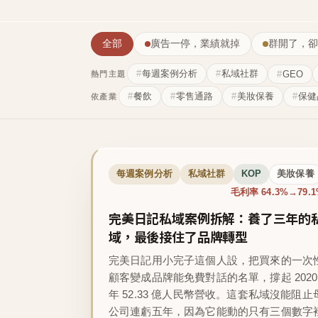
全部
廣告一停，業績就掉
群開了，卻
每週案例分析
私域社群
GEO
熱門主題
餐飲
零售通路
美妝保養
保健
依產業
每週案例分析
私域社群
KOP
美妝保養
毛利率 64.3%→79.
完美日記私域案例拆解：養了三年的
域，最後接住了品牌轉型
完美日記用小完子這個人設，把買來的一次
顧客變成品牌能免費對話的名單，撐起 2020
年 52.33 億人民幣營收。這套私域沒能阻止
公司連虧五年，因為它能動的只有三個數字