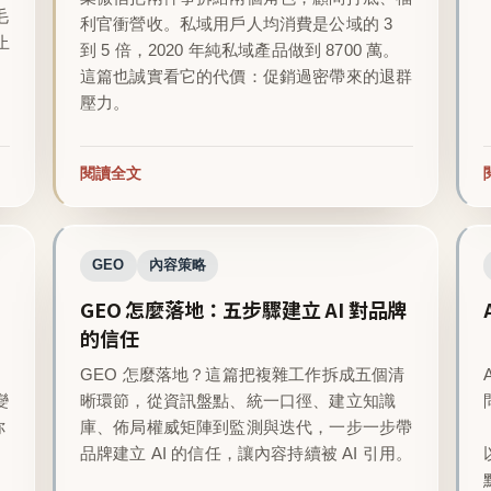
毛
利官衝營收。私域用戶人均消費是公域的 3
止
到 5 倍，2020 年純私域產品做到 8700 萬。
這篇也誠實看它的代價：促銷過密帶來的退群
壓力。
閱讀全文
GEO
內容策略
GEO 怎麼落地：五步驟建立 AI 對品牌
的信任
GEO 怎麼落地？這篇把複雜工作拆成五個清
變
晰環節，從資訊盤點、統一口徑、建立知識
你
庫、佈局權威矩陣到監測與迭代，一步一步帶
品牌建立 AI 的信任，讓內容持續被 AI 引用。