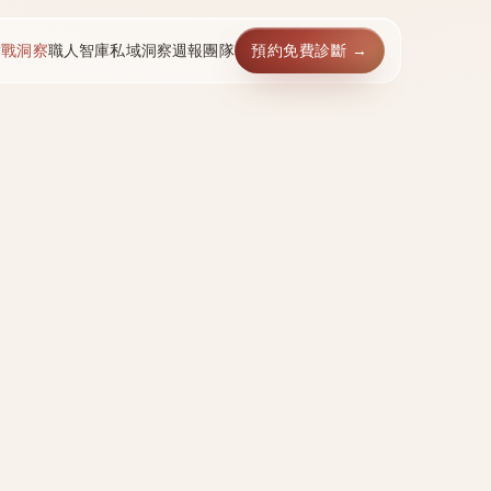
實戰洞察
職人智庫
私域洞察週報
團隊
預約免費診斷 →