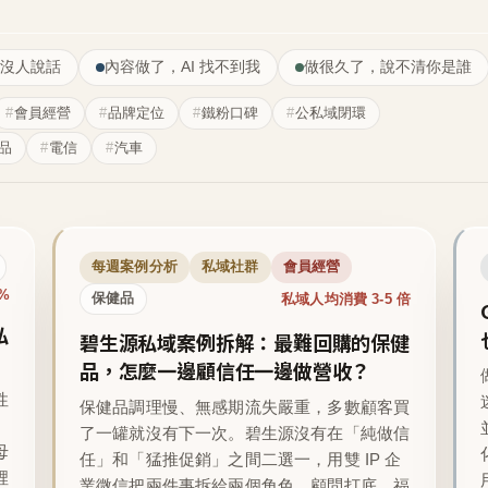
沒人說話
內容做了，AI 找不到我
做很久了，說不清你是誰
會員經營
品牌定位
鐵粉口碑
公私域閉環
品
電信
汽車
每週案例分析
私域社群
會員經營
1%
私域人均消費 3-5 倍
保健品
私
碧生源私域案例拆解：最難回購的保健
品，怎麼一邊顧信任一邊做營收？
性
保健品調理慢、無感期流失嚴重，多數顧客買
了一罐就沒有下一次。碧生源沒有在「純做信
母
任」和「猛推促銷」之間二選一，用雙 IP 企
裡
業微信把兩件事拆給兩個角色，顧問打底、福