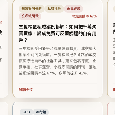
每週案例分析
私域社群
會員經營
私域回購率 67%
公私域閉環
%
三隻松鼠私域案例拆解：如何把千萬淘
收
寶買家，變成免費可反覆觸達的自有用
戶？
量
三隻松鼠受困於平台流量越買越貴、成交顧客
卻拿不到的死循環。三隻松鼠把各通路的成交
序
顧客導進自己的社群工具，建立包裹導流、企
微承接、社群運營、小程序回購的閉環，落地
後私域回購率達 67%、客單價提升 42%。
閱讀全文
GEO
AI行銷